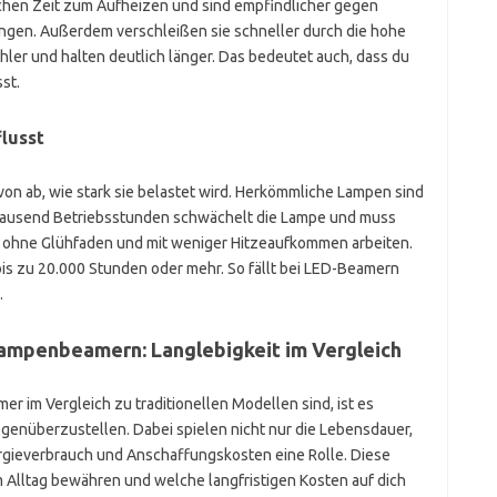
hen Zeit zum Aufheizen und sind empfindlicher gegen
en. Außerdem verschleißen sie schneller durch die hohe
ler und halten deutlich länger. Das bedeutet auch, dass du
st.
lusst
on ab, wie stark sie belastet wird. Herkömmliche Lampen sind
n tausend Betriebsstunden schwächelt die Lampe und muss
ie ohne Glühfaden und mit weniger Hitzeaufkommen arbeiten.
t bis zu 20.000 Stunden oder mehr. So fällt bei LED-Beamern
.
ampenbeamern: Langlebigkeit im Vergleich
er im Vergleich zu traditionellen Modellen sind, ist es
gegenüberzustellen. Dabei spielen nicht nur die Lebensdauer,
ergieverbrauch und Anschaffungskosten eine Rolle. Diese
m Alltag bewähren und welche langfristigen Kosten auf dich