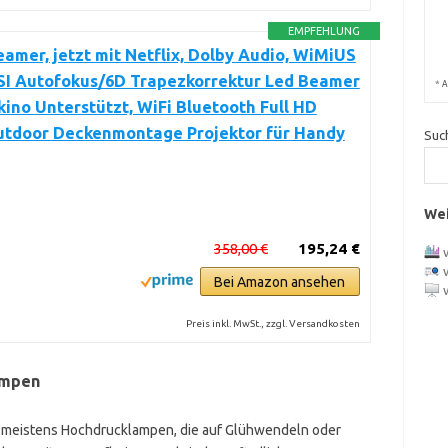
EMPFEHLUNG
amer, jetzt mit Netflix, Dolby Audio, WiMiUS
SI Autofokus/6D Trapezkorrektur Led Beamer
*
A
ino Unterstützt, WiFi Bluetooth Full HD
utdoor Deckenmontage Projektor für Handy
Suc
Wei
358,00 €
195,24 €
Bei Amazon ansehen
Preis inkl. MwSt., zzgl. Versandkosten
ampen
meistens Hochdrucklampen, die auf Glühwendeln oder