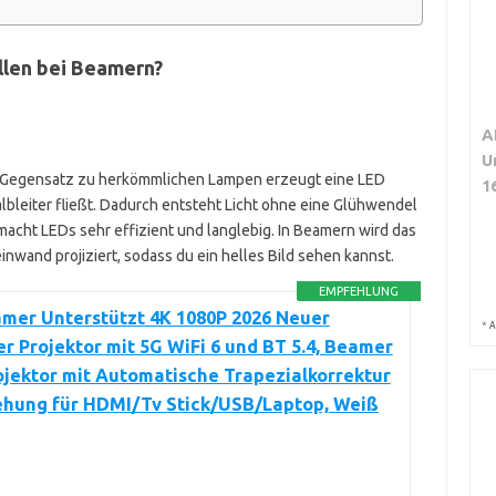
llen bei Beamern?
A
U
 Im Gegensatz zu herkömmlichen Lampen erzeugt eine LED
1
lbleiter fließt. Dadurch entsteht Licht ohne eine Glühwendel
macht LEDs sehr effizient und langlebig. In Beamern wird das
inwand projiziert, sodass du ein helles Bild sehen kannst.
EMPFEHLUNG
mer Unterstützt 4K 1080P 2026 Neuer
*
A
r Projektor mit 5G WiFi 6 und BT 5.4, Beamer
ojektor mit Automatische Trapezialkorrektur
rehung für HDMI/Tv Stick/USB/Laptop, Weiß