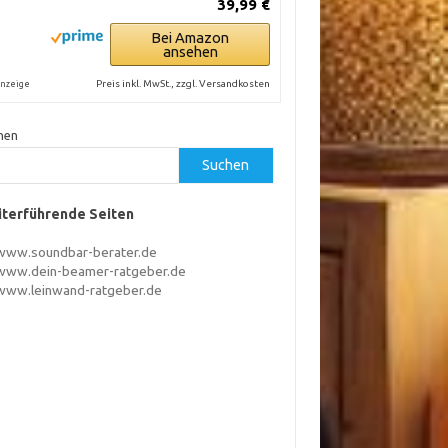
39,99 €
Bei Amazon
ansehen
Preis inkl. MwSt., zzgl. Versandkosten
nzeige
hen
Suchen
terführende Seiten
www.soundbar-berater.de
www.dein-beamer-ratgeber.de
www.leinwand-ratgeber.de