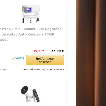
KIYO O1 Mini Beamer 2026 Upgraded
nterstützt Auto Keystone 1080P
6000L
39,99 €
33,99 €
Bei Amazon
ansehen
Preis inkl. MwSt., zzgl. Versandkosten
nzeige