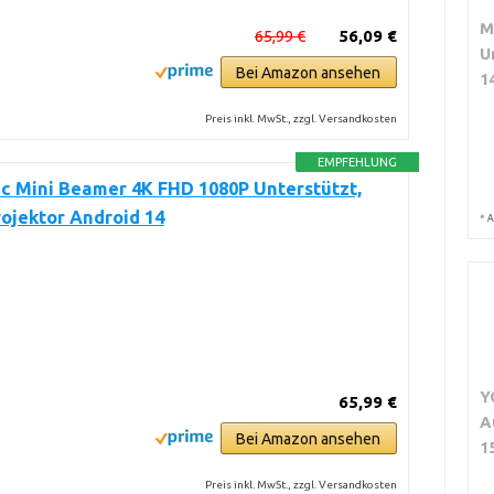
M
65,99 €
56,09 €
U
Bei Amazon ansehen
1
Preis inkl. MwSt., zzgl. Versandkosten
EMPFEHLUNG
c Mini Beamer 4K FHD 1080P Unterstützt,
ojektor Android 14
*
A
Y
65,99 €
A
Bei Amazon ansehen
1
Preis inkl. MwSt., zzgl. Versandkosten