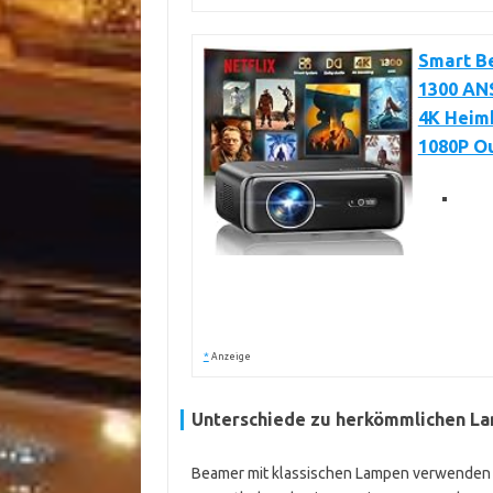
Smart Be
1300 AN
4K Heimk
1080P O
*
Anzeige
Unterschiede zu herkömmlichen L
Beamer mit klassischen Lampen verwenden 