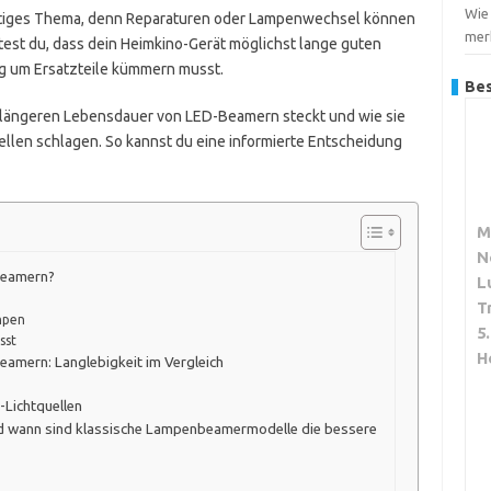
Wie
htiges Thema, denn Reparaturen oder Lampenwechsel können
merk
est du, dass dein Heimkino-Gerät möglichst lange guten
ig um Ersatzteile kümmern musst.
Bes
er längeren Lebensdauer von LED-Beamern steckt und wie sie
ellen schlagen. So kannst du eine informierte Entscheidung
M
N
 Beamern?
L
T
mpen
5
sst
H
mern: Langlebigkeit im Vergleich
-Lichtquellen
d wann sind klassische Lampenbeamermodelle die bessere