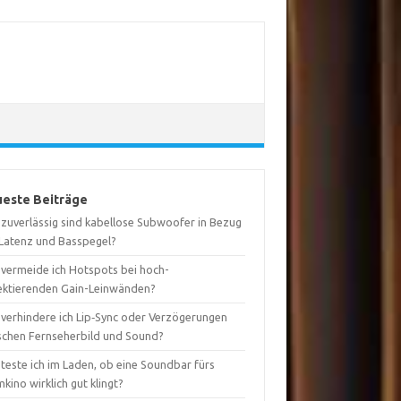
este Beiträge
 zuverlässig sind kabellose Subwoofer in Bezug
 Latenz und Basspegel?
 vermeide ich Hotspots bei hoch-
lektierenden Gain-Leinwänden?
 verhindere ich Lip‑Sync oder Verzögerungen
schen Fernseherbild und Sound?
teste ich im Laden, ob eine Soundbar fürs
kino wirklich gut klingt?