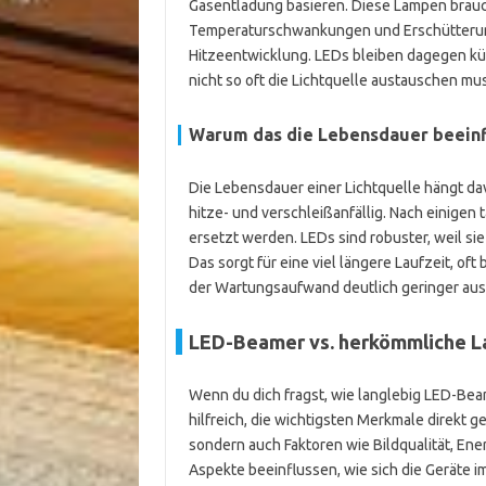
Gasentladung basieren. Diese Lampen brauc
Temperaturschwankungen und Erschütterung
Hitzeentwicklung. LEDs bleiben dagegen küh
nicht so oft die Lichtquelle austauschen mus
Warum das die Lebensdauer beeinf
Die Lebensdauer einer Lichtquelle hängt dav
hitze- und verschleißanfällig. Nach einige
ersetzt werden. LEDs sind robuster, weil s
Das sorgt für eine viel längere Laufzeit, of
der Wartungsaufwand deutlich geringer aus
LED-Beamer vs. herkömmliche L
Wenn du dich fragst, wie langlebig LED-Beam
hilfreich, die wichtigsten Merkmale direkt 
sondern auch Faktoren wie Bildqualität, En
Aspekte beeinflussen, wie sich die Geräte i