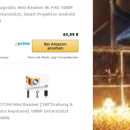
agcubic Mini Beamer 4K FHD 1080P
nterstützt, Smart Projektor Android
4
65,99 €
Bei Amazon
ansehen
Preis inkl. MwSt., zzgl. Versandkosten
nzeige
OTON Mini Beamer [180°Drehung &
uto Keystone] 1080P Unterstützt
5000L