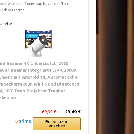
 laut wird eine Soundbar, bevor der Ton
lich verzerrt?
tseller
ini Beamer 4K Unterstützt, 2026
euer Beamer Integrierte APP, 20000
umens mit Android 14, Automatische
rapezkorrektur, WiFi 6 und Bluetooth
.4, 180° Dreh Projektor Tragbar
eimkino
69,99 €
59,49 €
Bei Amazon
ansehen