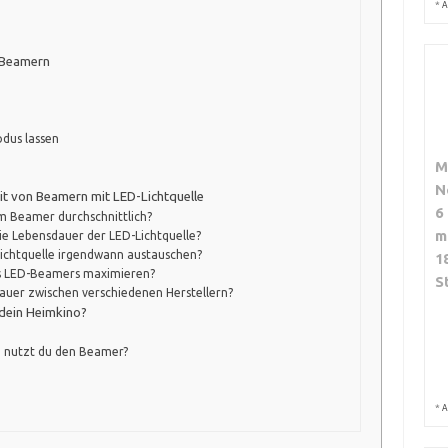
*
A
-Beamern
dus lassen
M
N
it von Beamern mit LED-Lichtquelle
6
im Beamer durchschnittlich?
m
ie Lebensdauer der LED-Lichtquelle?
Lichtquelle irgendwann austauschen?
1
es LED-Beamers maximieren?
S
dauer zwischen verschiedenen Herstellern?
 dein Heimkino?
 nutzt du den Beamer?
*
A