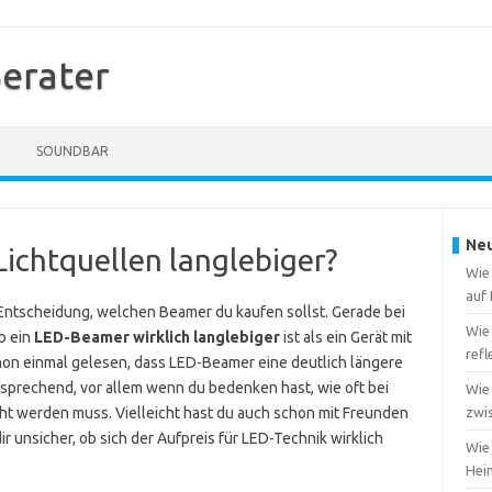
erater
SOUNDBAR
Neu
ichtquellen langlebiger?
Wie
auf
 Entscheidung, welchen Beamer du kaufen sollst. Gerade bei
Wie
ob ein
LED-Beamer wirklich langlebiger
ist als ein Gerät mit
ref
hon einmal gelesen, dass LED-Beamer eine deutlich längere
ersprechend, vor allem wenn du bedenken hast, wie oft bei
Wie
t werden muss. Vielleicht hast du auch schon mit Freunden
zwi
r unsicher, ob sich der Aufpreis für LED-Technik wirklich
Wie 
Heim