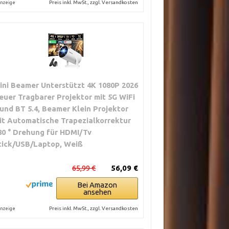
Preis inkl. MwSt., zzgl. Versandkosten
nzeige
ini Beamer Unterstützt 4K 1080P 2026
euer Tragbarer Projektor mit 5G WiFi
 und BT 5.4, Beamer Klein Projektor
it Automatische Trapezialkorrektur
80 ° Drehung für HDMI/Tv
tick/USB/Laptop, Weiß
65,99 €
56,09 €
Bei Amazon
ansehen
Preis inkl. MwSt., zzgl. Versandkosten
nzeige