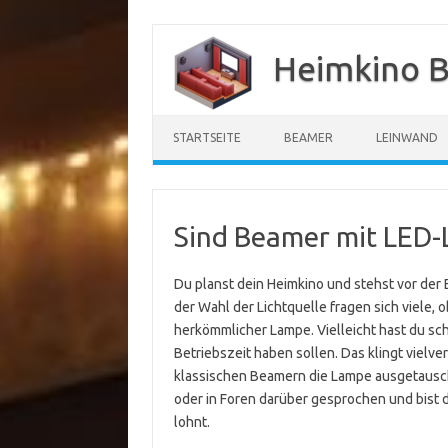
Zum
Inhalt
Heimkino B
springen
STARTSEITE
BEAMER
LEINWAND
Sind Beamer mit LED-L
Du planst dein Heimkino und stehst vor der
der Wahl der Lichtquelle fragen sich viele, 
herkömmlicher Lampe. Vielleicht hast du sc
Betriebszeit haben sollen. Das klingt vielv
klassischen Beamern die Lampe ausgetausch
oder in Foren darüber gesprochen und bist di
lohnt.