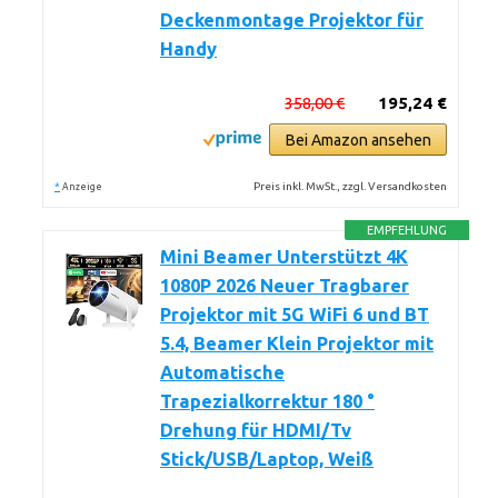
Deckenmontage Projektor für
Handy
358,00 €
195,24 €
Bei Amazon ansehen
*
Preis inkl. MwSt., zzgl. Versandkosten
Anzeige
EMPFEHLUNG
Mini Beamer Unterstützt 4K
1080P 2026 Neuer Tragbarer
Projektor mit 5G WiFi 6 und BT
5.4, Beamer Klein Projektor mit
Automatische
Trapezialkorrektur 180 °
Drehung für HDMI/Tv
Stick/USB/Laptop, Weiß