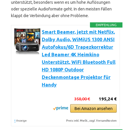
unterstützt, besonders wenn es um hohe Auflösungen
oder spezielle Audioformate geht. In den meisten Fällen
klappt die Verbindung aber ohne Probleme.
EMPFEHLUNG
Smart Beamer, jetzt mit Netflix,
Dolby Audio, WiMiUS 1300 ANSI
Autofokus/6D Trapezkorrektur
Led Beamer 4K Heimkino
Unterstützt, WiFi Bluetooth Full
HD 1080P Outdoor
Deckenmontage Projektor für
Handy
358,00 €
195,24 €
Bei Amazon ansehen
*
Preis inkl. MwSt., zzgl. Versandkosten
Anzeige