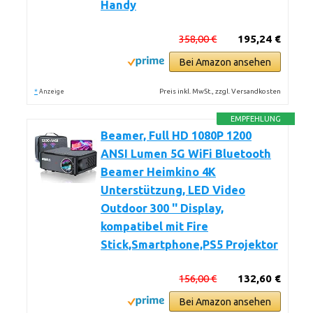
Handy
358,00 €
195,24 €
Bei Amazon ansehen
*
Preis inkl. MwSt., zzgl. Versandkosten
Anzeige
EMPFEHLUNG
Beamer, Full HD 1080P 1200
ANSI Lumen 5G WiFi Bluetooth
Beamer Heimkino 4K
Unterstützung, LED Video
Outdoor 300 '' Display,
kompatibel mit Fire
Stick,Smartphone,PS5 Projektor
156,00 €
132,60 €
Bei Amazon ansehen