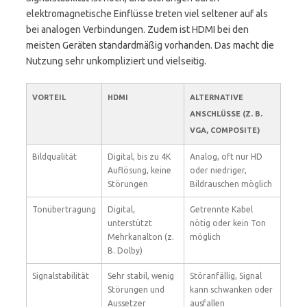
elektromagnetische Einflüsse treten viel seltener auf als
bei analogen Verbindungen. Zudem ist HDMI bei den
meisten Geräten standardmäßig vorhanden. Das macht die
Nutzung sehr unkompliziert und vielseitig.
VORTEIL
HDMI
ALTERNATIVE
ANSCHLÜSSE (Z. B.
VGA, COMPOSITE)
Bildqualität
Digital, bis zu 4K
Analog, oft nur HD
Auflösung, keine
oder niedriger,
Störungen
Bildrauschen möglich
Tonübertragung
Digital,
Getrennte Kabel
unterstützt
nötig oder kein Ton
Mehrkanalton (z.
möglich
B. Dolby)
Signalstabilität
Sehr stabil, wenig
Störanfällig, Signal
Störungen und
kann schwanken oder
Aussetzer
ausfallen