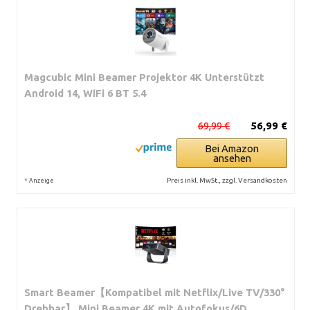
Magcubic Mini Beamer Projektor 4K Unterstützt
Android 14, WiFi 6 BT 5.4
69,99 €
56,99 €
Bei Amazon
ansehen
*
Preis inkl. MwSt., zzgl. Versandkosten
Anzeige
Smart Beamer【Kompatibel mit Netflix/Live TV/330°
Drehbar】 Mini Beamer 4K mit Autofokus/6D