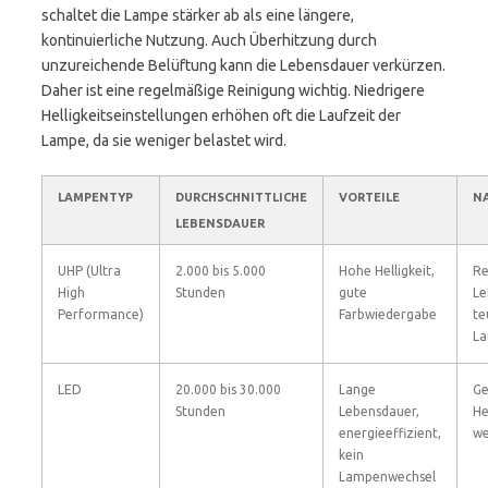
schaltet die Lampe stärker ab als eine längere,
kontinuierliche Nutzung. Auch Überhitzung durch
unzureichende Belüftung kann die Lebensdauer verkürzen.
Daher ist eine regelmäßige Reinigung wichtig. Niedrigere
Helligkeitseinstellungen erhöhen oft die Laufzeit der
Lampe, da sie weniger belastet wird.
LAMPENTYP
DURCHSCHNITTLICHE
VORTEILE
N
LEBENSDAUER
UHP (Ultra
2.000 bis 5.000
Hohe Helligkeit,
Re
High
Stunden
gute
Le
Performance)
Farbwiedergabe
te
La
LED
20.000 bis 30.000
Lange
Ge
Stunden
Lebensdauer,
He
energieeffizient,
we
kein
Lampenwechsel