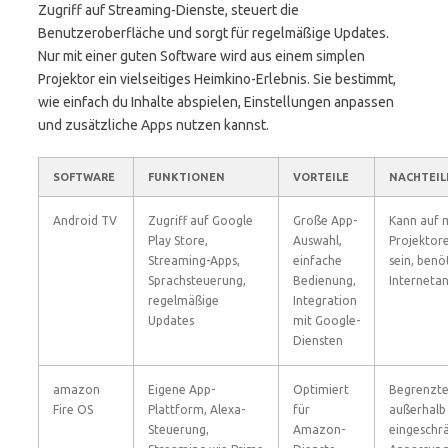
Zugriff auf Streaming-Dienste, steuert die
Benutzeroberfläche und sorgt für regelmäßige Updates.
Nur mit einer guten Software wird aus einem simplen
Projektor ein vielseitiges Heimkino-Erlebnis. Sie bestimmt,
wie einfach du Inhalte abspielen, Einstellungen anpassen
und zusätzliche Apps nutzen kannst.
SOFTWARE
FUNKTIONEN
VORTEILE
NACHTEIL
Android TV
Zugriff auf Google
Große App-
Kann auf
Play Store,
Auswahl,
Projektor
Streaming-Apps,
einfache
sein, benö
Sprachsteuerung,
Bedienung,
Internetan
regelmäßige
Integration
Updates
mit Google-
Diensten
amazon
Eigene App-
Optimiert
Begrenzte
Fire OS
Plattform, Alexa-
für
außerhalb
Steuerung,
Amazon-
eingeschr