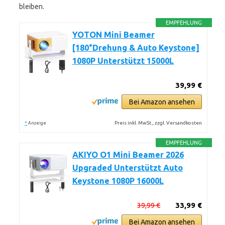
bleiben.
EMPFEHLUNG
YOTON Mini Beamer
[180°Drehung & Auto Keystone]
1080P Unterstützt 15000L
39,99 €
Bei Amazon ansehen
*
Preis inkl. MwSt., zzgl. Versandkosten
Anzeige
EMPFEHLUNG
AKIYO O1 Mini Beamer 2026
Upgraded Unterstützt Auto
Keystone 1080P 16000L
39,99 €
33,99 €
Bei Amazon ansehen