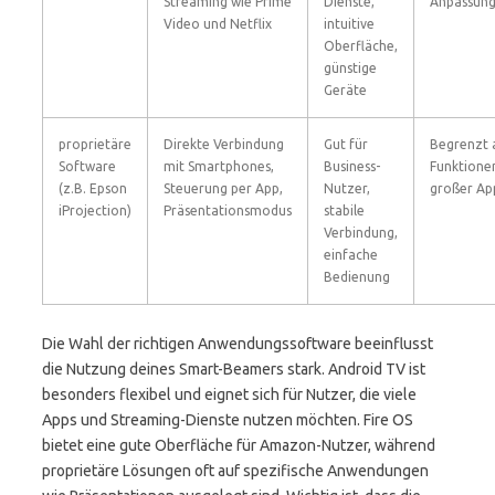
Streaming wie Prime
Dienste,
Anpassung
Video und Netflix
intuitive
Oberfläche,
günstige
Geräte
proprietäre
Direkte Verbindung
Gut für
Begrenzt a
Software
mit Smartphones,
Business-
Funktionen
(z.B. Epson
Steuerung per App,
Nutzer,
großer Ap
iProjection)
Präsentationsmodus
stabile
Verbindung,
einfache
Bedienung
Die Wahl der richtigen Anwendungssoftware beeinflusst
die Nutzung deines Smart-Beamers stark. Android TV ist
besonders flexibel und eignet sich für Nutzer, die viele
Apps und Streaming-Dienste nutzen möchten. Fire OS
bietet eine gute Oberfläche für Amazon-Nutzer, während
proprietäre Lösungen oft auf spezifische Anwendungen