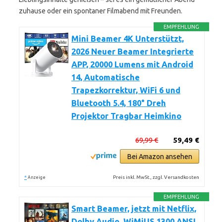
zuhause oder ein spontaner Filmabend mit Freunden.
EMPFEHLUNG
Mini Beamer 4K Unterstützt,
2026 Neuer Beamer Integrierte
APP, 20000 Lumens mit Android
14, Automatische
Trapezkorrektur, WiFi 6 und
Bluetooth 5.4, 180° Dreh
Projektor Tragbar Heimkino
69,99 €
59,49 €
Bei Amazon ansehen
*
Preis inkl. MwSt., zzgl. Versandkosten
Anzeige
EMPFEHLUNG
Smart Beamer, jetzt mit Netflix,
Dolby Audio, WiMiUS 1300 ANSI