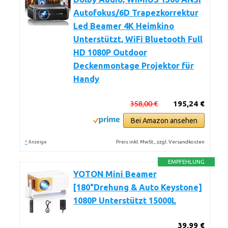
Autofokus/6D Trapezkorrektur
Led Beamer 4K Heimkino
Unterstützt, WiFi Bluetooth Full
HD 1080P Outdoor
Deckenmontage Projektor für
Handy
358,00 €
195,24 €
Bei Amazon ansehen
*
Preis inkl. MwSt., zzgl. Versandkosten
Anzeige
EMPFEHLUNG
YOTON Mini Beamer
[180°Drehung & Auto Keystone]
1080P Unterstützt 15000L
39,99 €