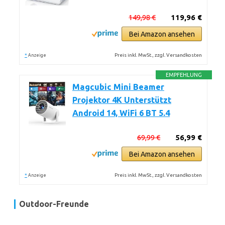
149,98 €
119,96 €
Bei Amazon ansehen
*
Preis inkl. MwSt., zzgl. Versandkosten
Anzeige
EMPFEHLUNG
Magcubic Mini Beamer
Projektor 4K Unterstützt
Android 14, WiFi 6 BT 5.4
69,99 €
56,99 €
Bei Amazon ansehen
*
Preis inkl. MwSt., zzgl. Versandkosten
Anzeige
Outdoor-Freunde