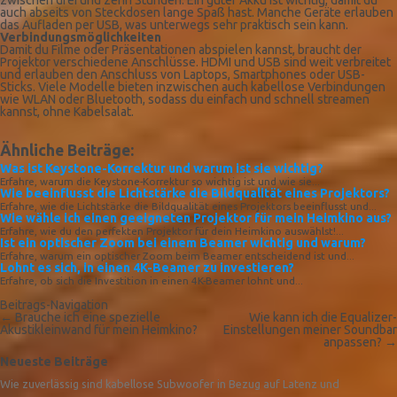
zwischen drei und zehn Stunden. Ein guter Akku ist wichtig, damit du
auch abseits von Steckdosen lange Spaß hast. Manche Geräte erlauben
das Aufladen per USB, was unterwegs sehr praktisch sein kann.
Verbindungsmöglichkeiten
Damit du Filme oder Präsentationen abspielen kannst, braucht der
Projektor verschiedene Anschlüsse. HDMI und USB sind weit verbreitet
und erlauben den Anschluss von Laptops, Smartphones oder USB-
Sticks. Viele Modelle bieten inzwischen auch kabellose Verbindungen
wie WLAN oder Bluetooth, sodass du einfach und schnell streamen
kannst, ohne Kabelsalat.
Ähnliche Beiträge:
Was ist Keystone-Korrektur und warum ist sie wichtig?
Erfahre, warum die Keystone-Korrektur so wichtig ist und wie sie...
Wie beeinflusst die Lichtstärke die Bildqualität eines Projektors?
Erfahre, wie die Lichtstärke die Bildqualität eines Projektors beeinflusst und...
Wie wähle ich einen geeigneten Projektor für mein Heimkino aus?
Erfahre, wie du den perfekten Projektor für dein Heimkino auswählst!...
Ist ein optischer Zoom bei einem Beamer wichtig und warum?
Erfahre, warum ein optischer Zoom beim Beamer entscheidend ist und...
Lohnt es sich, in einen 4K-Beamer zu investieren?
Erfahre, ob sich die Investition in einen 4K-Beamer lohnt und...
Beitrags-Navigation
←
Brauche ich eine spezielle
Wie kann ich die Equalizer-
Akustikleinwand für mein Heimkino?
Einstellungen meiner Soundbar
anpassen?
→
Neueste Beiträge
Wie zuverlässig sind kabellose Subwoofer in Bezug auf Latenz und