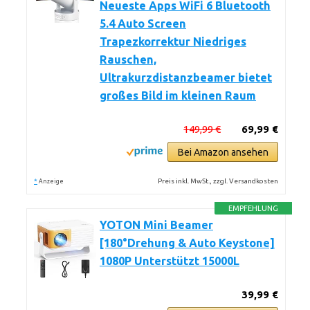
Neueste Apps WiFi 6 Bluetooth
5.4 Auto Screen
Trapezkorrektur Niedriges
Rauschen,
Ultrakurzdistanzbeamer bietet
großes Bild im kleinen Raum
149,99 €
69,99 €
Bei Amazon ansehen
*
Preis inkl. MwSt., zzgl. Versandkosten
Anzeige
EMPFEHLUNG
YOTON Mini Beamer
[180°Drehung & Auto Keystone]
1080P Unterstützt 15000L
39,99 €