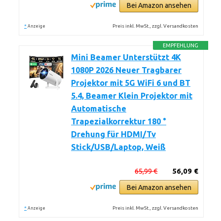
Bei Amazon ansehen
*
Preis inkl. MwSt., zzgl. Versandkosten
Anzeige
EMPFEHLUNG
Mini Beamer Unterstützt 4K
1080P 2026 Neuer Tragbarer
Projektor mit 5G WiFi 6 und BT
5.4, Beamer Klein Projektor mit
Automatische
Trapezialkorrektur 180 °
Drehung für HDMI/Tv
Stick/USB/Laptop, Weiß
65,99 €
56,09 €
Bei Amazon ansehen
*
Preis inkl. MwSt., zzgl. Versandkosten
Anzeige