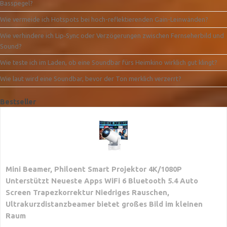
Basspegel?
Wie vermeide ich Hotspots bei hoch-reflektierenden Gain-Leinwänden?
Wie verhindere ich Lip‑Sync oder Verzögerungen zwischen Fernseherbild und
Sound?
Wie teste ich im Laden, ob eine Soundbar fürs Heimkino wirklich gut klingt?
Wie laut wird eine Soundbar, bevor der Ton merklich verzerrt?
Bestseller
Mini Beamer, Philoent Smart Projektor 4K/1080P
Unterstützt Neueste Apps WiFi 6 Bluetooth 5.4 Auto
Screen Trapezkorrektur Niedriges Rauschen,
Ultrakurzdistanzbeamer bietet großes Bild im kleinen
Raum