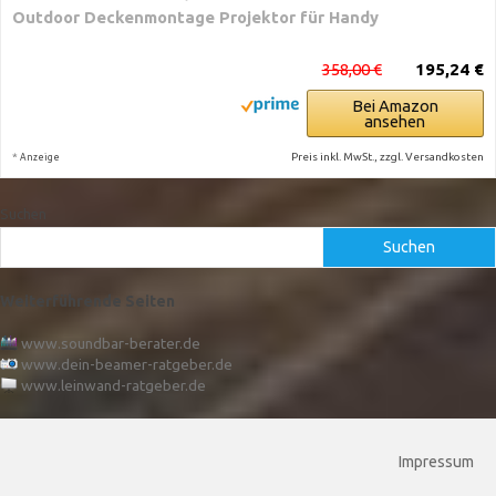
Outdoor Deckenmontage Projektor für Handy
358,00 €
195,24 €
Bei Amazon
ansehen
*
Preis inkl. MwSt., zzgl. Versandkosten
Anzeige
Suchen
Suchen
Weiterführende Seiten
www.soundbar-berater.de
www.dein-beamer-ratgeber.de
www.leinwand-ratgeber.de
Impressum