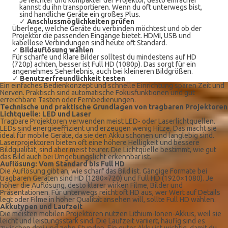
Je leichter und kompakter der Projektor, desto einfacher
kannst du ihn transportieren. Wenn du oft unterwegs bist,
sind handliche Geräte ein großes Plus.
✓
Anschlussmöglichkeiten prüfen
Überlege, welche Geräte du verbinden möchtest und ob der
Projektor die passenden Eingänge bietet. HDMI, USB und
kabellose Verbindungen sind heute oft Standard.
✓
Bildauflösung wählen
Für scharfe und klare Bilder solltest du mindestens auf HD
(720p) achten, besser ist Full HD (1080p). Das sorgt für ein
angenehmes Seherlebnis, auch bei kleineren Bildgrößen.
✓
Benutzerfreundlichkeit testen
Ein einfaches Bedienkonzept und schnelle Einrichtung sparen Zeit und
Nerven. Praktisch sind automatische Fokusfunktionen und gut
erreichbare Tasten oder Fernbedienungen.
Technische und praktische Grundlagen von tragbaren Projektoren
Lichtquelle: LED und Laser
Tragbare Projektoren verwenden meist LED- oder Laserlichtquellen.
LEDs sind energieeffizient und erzeugen wenig Hitze. Das macht sie
ideal für mobile Geräte, da sie den Akku schonen und langlebig sind.
Laserprojektoren bieten oft eine höhere Helligkeit und bessere
Bildqualität, sind aber meist teurer. Die Lichtquelle bestimmt, wie gut
das Bild auch bei Umgebungslicht erkennbar ist.
Auflösung: Vom Standard bis Full HD
Die Auflösung gibt an, wie scharf das Bild ist. Gängige Formate bei
tragbaren Geräten sind HD (1280×720) und Full HD (1920×1080). Je
höher die Auflösung, desto klarer wirken Filme, Bilder und
Präsentationen. Für unterwegs reicht oft HD aus, wer Wert auf Details
legt oder Filme in hoher Qualität ansehen will, sollte Full HD wählen.
Akkutypen und Laufzeit
Die meisten mobilen Projektoren nutzen Lithium-Ionen-Akkus, weil sie
leicht und leistungsstark sind. Die Laufzeit variiert, häufig sind es