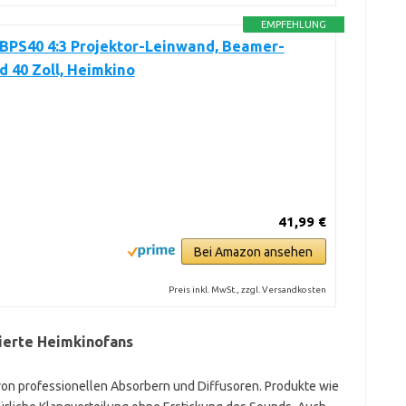
EMPFEHLUNG
BPS40 4:3 Projektor-Leinwand, Beamer-
 40 Zoll, Heimkino
41,99 €
Bei Amazon ansehen
Preis inkl. MwSt., zzgl. Versandkosten
ierte Heimkinofans
 von professionellen Absorbern und Diffusoren. Produkte wie