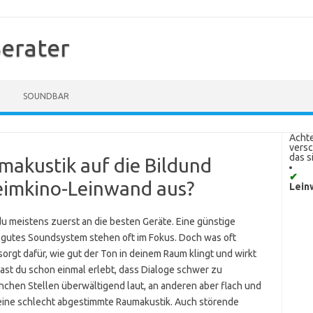
erater
SOUNDBAR
Achte
vers
das s
umakustik auf die Bildund
✔
eimkino-Leinwand aus?
Lein
u meistens zuerst an die besten Geräte. Eine günstige
 gutes Soundsystem stehen oft im Fokus. Doch was oft
 sorgt dafür, wie gut der Ton in deinem Raum klingt und wirkt
 Hast du schon einmal erlebt, dass Dialoge schwer zu
chen Stellen überwältigend laut, an anderen aber flach und
r eine schlecht abgestimmte Raumakustik. Auch störende