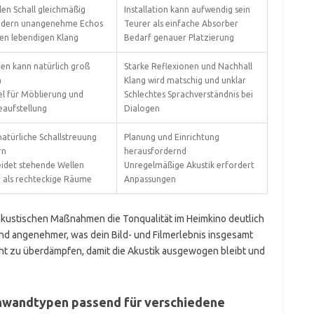
len Schall gleichmäßig
Installation kann aufwendig sein
ndern unangenehme Echos
Teurer als einfache Absorber
ten lebendigen Klang
Bedarf genauer Platzierung
en kann natürlich groß
Starke Reflexionen und Nachhall
n
Klang wird matschig und unklar
el für Möblierung und
Schlechtes Sprachverständnis bei
eaufstellung
Dialogen
atürliche Schallstreuung
Planung und Einrichtung
rn
herausfordernd
idet stehende Wellen
Unregelmäßige Akustik erfordert
r als rechteckige Räume
Anpassungen
kustischen Maßnahmen die Tonqualität im Heimkino deutlich
und angenehmer, was dein Bild- und Filmerlebnis insgesamt
cht zu überdämpfen, damit die Akustik ausgewogen bleibt und
wandtypen passend für verschiedene