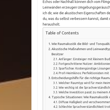
Echos oder Nachhall können dich vom Filmg
Leinwänden erzeugen Umgebungsgeräusche u
ich dir, wie die akustischen Eigenschaften d
du, was du selbst verbessern kannst, damit 
herausholt.
Table of Contents
Wie Raumakustik die Bild- und Tonqualit
Akustische Maßnahmen und Leinwandtyp
Besitzer
Anfänger: Einsteiger mit kleinem Bu
Fortgeschrittene Nutzer: Ambitionie
Sparfüchse: Kostengünstige Lösunge
Profi-Heimkinos: Perfektionisten mi
Entscheidungshilfe für die richtige Ra
Welcher Raumtyp wird für mein Heim
Wie wichtig ist die Sprachverständlic
Welche Investition passt zu meinem
Typische Situationen: Wie Raumakustik 
Diffuse Halligkeit und verschwomme
Schlechte Sprachverständlichkeit tr