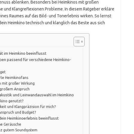
enuss ablenken. Besonders bei Heimkinos mit großen
nd Klangreflexionen Probleme. In diesem Ratgeber erkläre
eines Raumes auf das Bild- und Tonerlebnis wirken. So lernst
dein Heimkino technisch und klanglich das Beste aus sich
ät im Heimkino beeinflusst
en passend für verschiedene Heimkino-
dget
rte Heimkinofans
n mit großer Wirkung
t großem Anspruch
umakustik und Leinwandauswahl im Heimkino
kino genutzt?
hkeit und Klangpräzision für mich?
 Anspruch und Budget?
dein Heimkinoerlebnis beeinflusst
ne Geräusche
otz gutem Soundsystem