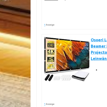
*
Anzeige
Osoeri L
Beamer 
Projecto
Leinwänd
*
Anzeige