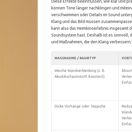
Diese Effekte beeinflussen, wie klar und prä
können Töne länger nachklingen und mitein
verschwimmen oder Details im Sound unterge
Klang und das Bild müssen zusammenpassen,
kann also das Heimkinoerlebnis insgesamt 
Soundsystem hast. Deshalb ist es sinnvoll, 
und Maßnahmen, die den Klang verbessern, o
MASSNAHME / RAUMTYP
VORTE
Weiche Wandverkleidung (z. B.
Absor
Akustikschaumstoff, Basotect)
Verbes
Einfa
Dicke Vorhänge oder Teppiche
Reduz
Wände
Verbe
Einfac