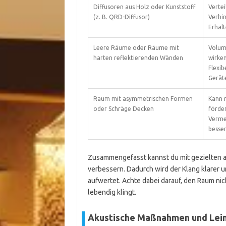
Diffusoren aus Holz oder Kunststoff
Vertei
(z. B. QRD-Diffusor)
Verhi
Erhal
Leere Räume oder Räume mit
Volum
harten reflektierenden Wänden
wirke
Flexib
Gerät
Raum mit asymmetrischen Formen
Kann n
oder Schräge Decken
förde
Verme
besse
Zusammengefasst kannst du mit gezielten a
verbessern. Dadurch wird der Klang klarer 
aufwertet. Achte dabei darauf, den Raum ni
lebendig klingt.
Akustische Maßnahmen und Lein