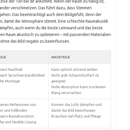
zise der Ton bei dir ankommt. Wenn der Raum zu hallig ist,
ander verschmelzen. Das führt dazu, dass Stimmen
hen. Das beeinträchtigt auch dein Bildgefühl, denn der
 damit die Atmosphäre stimmt. Eine schlechte Raumakustik
dämpfen, auch wenn du die beste Leinwand und das beste
den Raum akustisch zu optimieren – mit passenden Materialien
hne das Bild negativ zu beeinflussen.
ILE
NACHTEILE
biert Nachhall
Kann optisch störend wirken
sert Sprachverständlichkeit
Nicht jede Schaumstoffart ist
che Montage
geeignet
Hohe Absorption kann trockenen
Klang verursachen
ieren Reflexionen von
Können das Licht dämpfen und
n und Fußboden
damit das Bild beeinflussen
ssern Bassabsorption
Brauchen viel Platz und Pflege
he und flexible Lösung