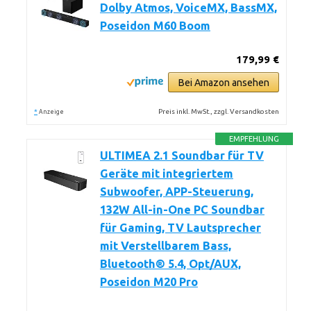
Dolby Atmos, VoiceMX, BassMX,
Poseidon M60 Boom
179,99 €
Bei Amazon ansehen
*
Preis inkl. MwSt., zzgl. Versandkosten
Anzeige
EMPFEHLUNG
ULTIMEA 2.1 Soundbar für TV
Geräte mit integriertem
Subwoofer, APP-Steuerung,
132W All-in-One PC Soundbar
für Gaming, TV Lautsprecher
mit Verstellbarem Bass,
Bluetooth® 5.4, Opt/AUX,
Poseidon M20 Pro