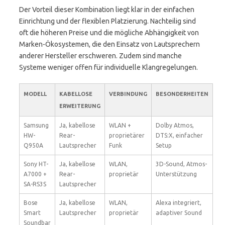
Der Vorteil dieser Kombination liegt klar in der einfachen
Einrichtung und der flexiblen Platzierung. Nachteilig sind
oft die höheren Preise und die mögliche Abhängigkeit von
Marken-Ökosystemen, die den Einsatz von Lautsprechern
anderer Hersteller erschweren. Zudem sind manche
Systeme weniger offen für individuelle Klangregelungen.
MODELL
KABELLOSE
VERBINDUNG
BESONDERHEITEN
ERWEITERUNG
Samsung
Ja, kabellose
WLAN +
Dolby Atmos,
HW-
Rear-
proprietärer
DTS:X, einfacher
Q950A
Lautsprecher
Funk
Setup
Sony HT-
Ja, kabellose
WLAN,
3D-Sound, Atmos-
A7000 +
Rear-
proprietär
Unterstützung
SA-RS3S
Lautsprecher
Bose
Ja, kabellose
WLAN,
Alexa integriert,
Smart
Lautsprecher
proprietär
adaptiver Sound
Soundbar