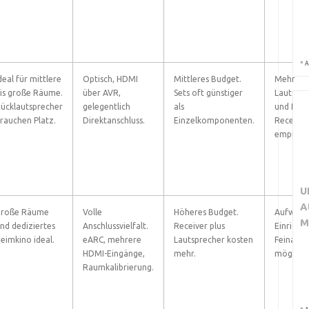
*
A
deal für mittlere
Optisch, HDMI
Mittleres Budget.
Mehr
is große Räume.
über AVR,
Sets oft günstiger
Lautspre
ücklautsprecher
gelegentlich
als
und Kabe
rauchen Platz.
Direktanschluss.
Einzelkomponenten.
Receiver
empfohl
U
A
roße Räume
Volle
Höheres Budget.
Aufwänd
M
nd dediziertes
Anschlussvielfalt.
Receiver plus
Einrichtu
eimkino ideal.
eARC, mehrere
Lautsprecher kosten
Feinabs
HDMI-Eingänge,
mehr.
möglich.
Raumkalibrierung.