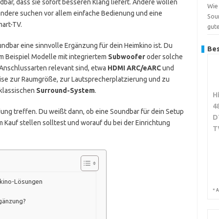
ar, dass sie sofort besseren Klang liefert. Andere wollen
Wie 
ndere suchen vor allem einfache Bedienung und eine
Sou
art-TV.
gut
oundbar eine sinnvolle Ergänzung für dein Heimkino ist. Du
Bes
m Beispiel Modelle mit integriertem
Subwoofer
oder solche
e Anschlussarten relevant sind, etwa
HDMI ARC/eARC
und
se zur Raumgröße, zur Lautsprecherplatzierung und zu
klassischen
Surround-System
.
H
4
ung treffen. Du weißt dann, ob eine Soundbar für dein Setup
D
 Kauf stellen solltest und worauf du bei der Einrichtung
T
mkino-Lösungen
*
A
rgänzung?