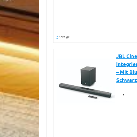
*
Anzeige
JBL Cine
integri
– Mit Bl
Schwarz