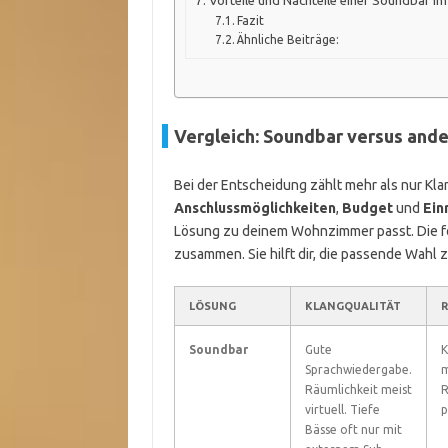
Vorteile und Nachteile einer Soundbar i
Fazit
Ähnliche Beiträge:
Vergleich: Soundbar versus and
Bei der Entscheidung zählt mehr als nur Klan
Anschlussmöglichkeiten
,
Budget
und
Ein
Lösung zu deinem Wohnzimmer passt. Die fol
zusammen. Sie hilft dir, die passende Wahl z
LÖSUNG
KLANGQUALITÄT
R
Soundbar
Gute
K
Sprachwiedergabe.
m
Räumlichkeit meist
R
virtuell. Tiefe
p
Bässe oft nur mit