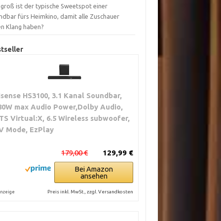
groß ist der typische Sweetspot einer
ndbar fürs Heimkino, damit alle Zuschauer
en Klang haben?
tseller
isense HS3100, 3.1 Kanal Soundbar,
80W max Audio Power,Dolby Audio,
TS Virtual:X, 6.5 Wireless subwoofer,
V Mode, EzPlay
179,00 €
129,99 €
Bei Amazon
ansehen
Preis inkl. MwSt., zzgl. Versandkosten
nzeige