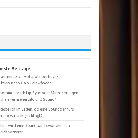
este Beiträge
 vermeide ich Hotspots bei hoch-
lektierenden Gain-Leinwänden?
 verhindere ich Lip‑Sync oder Verzögerungen
schen Fernseherbild und Sound?
teste ich im Laden, ob eine Soundbar fürs
kino wirklich gut klingt?
 laut wird eine Soundbar, bevor der Ton
lich verzerrt?