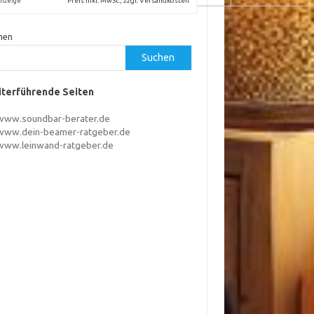
Preis inkl. MwSt., zzgl. Versandkosten
nzeige
hen
Suchen
terführende Seiten
www.soundbar-berater.de
www.dein-beamer-ratgeber.de
www.leinwand-ratgeber.de