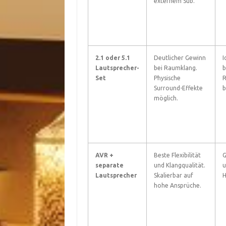
externem Sub.
2.1 oder 5.1
Deutlicher Gewinn
I
Lautsprecher-
bei Raumklang.
b
Set
Physische
R
Surround-Effekte
b
möglich.
AVR +
Beste Flexibilität
G
separate
und Klangqualität.
u
Lautsprecher
Skalierbar auf
H
hohe Ansprüche.