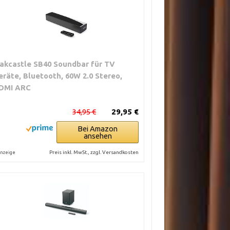
akcastle SB40 Soundbar für TV
eräte, Bluetooth, 60W 2.0 Stereo,
DMI ARC
34,95 €
29,95 €
Bei Amazon
ansehen
Preis inkl. MwSt., zzgl. Versandkosten
nzeige