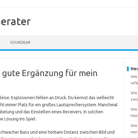
erater
SOUNDBAR
Neu
e gute Ergänzung für mein
Wie
ref
Wie
leise. Explosionen fehlen an Druck. Du kennst das vielleicht
zwi
cht immer Platz für ein großes Lautsprechersystem. Manchmal
Wie 
kabelung und das Einstellen eines Receivers. In solchen
Heim
he Lösung ins Spiel.
Wie
schwacher Bass und eine hörbare Distanz zwischen Bild und
merk