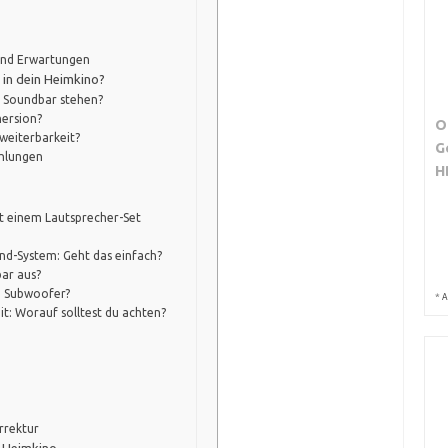
und Erwartungen
 in dein Heimkino?
e Soundbar stehen?
mersion?
O
rweiterbarkeit?
G
ehlungen
H
it einem Lautsprecher-Set
nd-System: Geht das einfach?
ar aus?
n Subwoofer?
*
A
it: Worauf solltest du achten?
rrektur