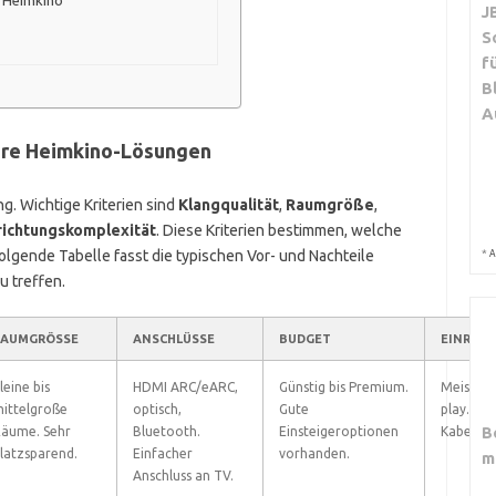
m Heimkino
J
S
f
B
A
ere Heimkino-Lösungen
g. Wichtige Kriterien sind
Klangqualität
,
Raumgröße
,
richtungskomplexität
. Diese Kriterien bestimmen, welche
gende Tabelle fasst die typischen Vor- und Nachteile
*
A
u treffen.
AUMGRÖSSE
ANSCHLÜSSE
BUDGET
EINRIC
leine bis
HDMI ARC/eARC,
Günstig bis Premium.
Meist Pl
ittelgroße
optisch,
Gute
play. Ge
B
äume. Sehr
Bluetooth.
Einsteigeroptionen
Kabelanz
latzsparend.
Einfacher
vorhanden.
m
Anschluss an TV.