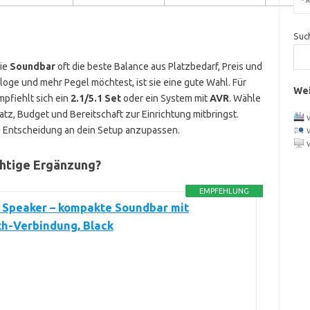
*
A
Suc
die
Soundbar
oft die beste Balance aus Platzbedarf, Preis und
oge und mehr Pegel möchtest, ist sie eine gute Wahl. Für
Wei
pfiehlt sich ein
2.1/5.1 Set
oder ein System mit
AVR
. Wähle
atz, Budget und Bereitschaft zur Einrichtung mitbringst.
ie Entscheidung an dein Setup anzupassen.
ichtige Ergänzung?
EMPFEHLUNG
 Speaker – kompakte Soundbar mit
th-Verbindung, Black