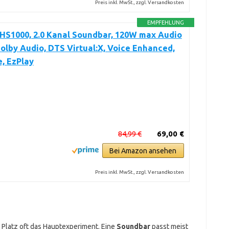
Preis inkl. MwSt., zzgl. Versandkosten
EMPFEHLUNG
HS1000, 2.0 Kanal Soundbar, 120W max Audio
olby Audio, DTS Virtual:X, Voice Enhanced,
, EzPlay
84,99 €
69,00 €
Bei Amazon ansehen
Preis inkl. MwSt., zzgl. Versandkosten
 Platz oft das Hauptexperiment. Eine
Soundbar
passt meist