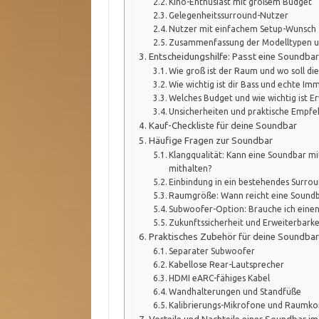
Kino-Enthusiast mit großem Budget
Gelegenheitssurround-Nutzer
Nutzer mit einfachem Setup-Wunsch
Zusammenfassung der Modelltypen 
Entscheidungshilfe: Passt eine Soundbar
Wie groß ist der Raum und wo soll di
Wie wichtig ist dir Bass und echte Im
Welches Budget und wie wichtig ist E
Unsicherheiten und praktische Empf
Kauf-Checkliste für deine Soundbar
Häufige Fragen zur Soundbar
Klangqualität: Kann eine Soundbar m
mithalten?
Einbindung in ein bestehendes Surrou
Raumgröße: Wann reicht eine Soundb
Subwoofer-Option: Brauche ich eine
Zukunftssicherheit und Erweiterbarke
Praktisches Zubehör für deine Soundbar
Separater Subwoofer
Kabellose Rear-Lautsprecher
HDMI eARC-fähiges Kabel
Wandhalterungen und Standfüße
Kalibrierungs-Mikrofone und Raumko