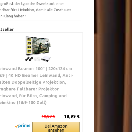
groß ist der typische Sweetspot einer
ndbar fürs Heimkino, damit alle Zuschauer
en Klang haben?
tseller
einwand Beamer 100“ | 220x124 cm
6:9 | 4K HD Beamer Leinwand, Anti-
alten Doppelseitige Projektion,
ragbare Faltbarer Projektor
einwand, für Büro, Camping und
eimkino (16:9-100 Zoll)
19,99 €
18,99 €
Bei Amazon
ansehen