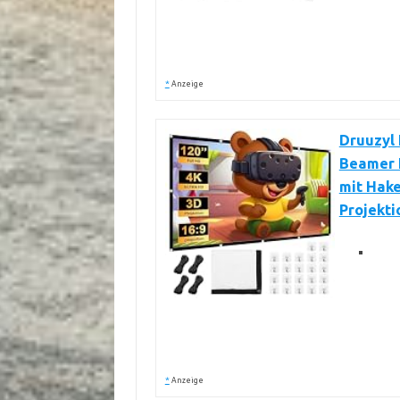
*
Anzeige
Druuzyl 
Beamer 
mit Hak
Projekt
*
Anzeige