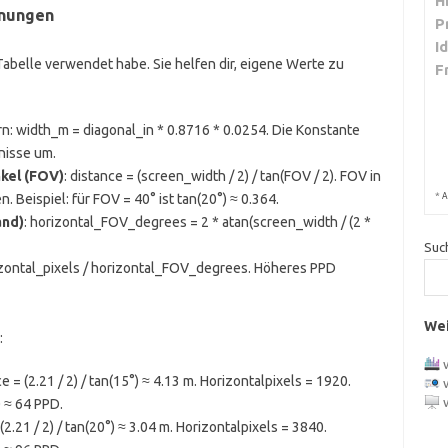
H
hnungen
P
I
e Tabelle verwendet habe. Sie helfen dir, eigene Werte zu
F
n: width_m = diagonal_in * 0.8716 * 0.0254. Die Konstante
nisse um.
kel (FOV)
: distance = (screen_width / 2) / tan(FOV / 2). FOV in
*
A
 Beispiel: für FOV = 40° ist tan(20°) ≈ 0.364.
and)
: horizontal_FOV_degrees = 2 * atan(screen_width / (2 *
Suc
izontal_pixels / horizontal_FOV_degrees. Höheres PPD
Wei
:
 = (2.21 / 2) / tan(15°) ≈ 4.13 m. Horizontalpixels = 1920.
 ≈ 64 PPD.
2.21 / 2) / tan(20°) ≈ 3.04 m. Horizontalpixels = 3840.