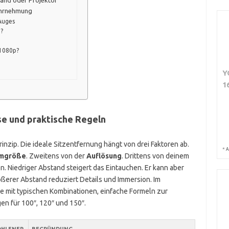
wand oder Projektor
ahrnehmung
Auges
)?
 1080p?
Y
1
se und praktische Regeln
inzip. Die ideale Sitzentfernung hängt von drei Faktoren ab.
*
A
rmgröße
. Zweitens von der
Auflösung
. Drittens von deinem
. Niedriger Abstand steigert das Eintauchen. Er kann aber
ößerer Abstand reduziert Details und Immersion. Im
le mit typischen Kombinationen, einfache Formeln zur
n für 100″, 120″ und 150″.