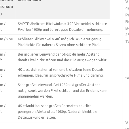
OHLENER
BEGRÜNDUNG
V
ABSTAND
4
T)
P
R
 m /
SMPTE-ähnlicher Blickwinkel ≈ 30°. Vermeidet sichtbare
B
ft
Pixel bei 1080p und liefert gute Detailwahrnehmung.
2
 m / 9.98
Größerer Blickwinkel ≈ 40° möglich. 4K bietet genug
T
Pixeldichte für naheres Sitzen ohne sichtbare Pixel.
 m /
Bei größerer Leinwand benötigst du mehr Abstand,
ft
damit Pixel nicht stören und das Bild ausgewogen wirkt.
 m /
4K lässt dich näher sitzen und trotzdem feine Details
ft
erkennen. Ideal für anspruchsvolle Filme und Gaming.
*
A
 m /
Sehr große Leinwand. Bei 1080p ist großer Abstand
ft
nötig, sonst werden Pixel sichtbar und das Erlebnis kann
unangenehm werden.
 m /
4K erlaubt bei sehr großen Formaten deutlich
ft
geringeren Abstand als 1080p. Dadurch bleibt die
Detailwirkung erhalten.
V