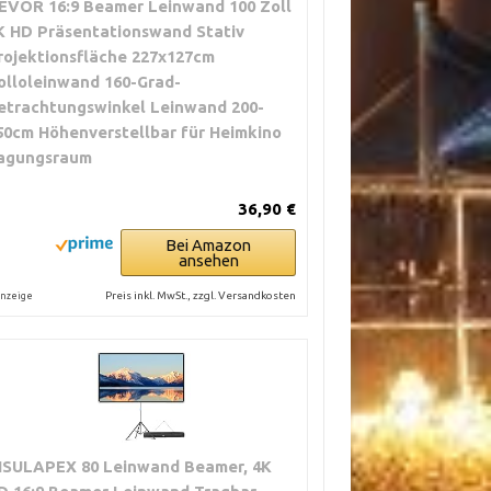
EVOR 16:9 Beamer Leinwand 100 Zoll
K HD Präsentationswand Stativ
rojektionsfläche 227x127cm
olloleinwand ​160-Grad-
etrachtungswinkel Leinwand 200-
50cm Höhenverstellbar für Heimkino
agungsraum
36,90 €
Bei Amazon
ansehen
Preis inkl. MwSt., zzgl. Versandkosten
nzeige
ISULAPEX 80 Leinwand Beamer, 4K