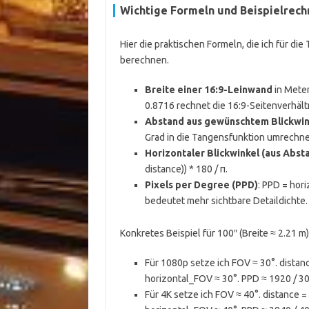
Wichtige Formeln und Beispielrec
Hier die praktischen Formeln, die ich für di
berechnen.
Breite einer 16:9-Leinwand
in Meter
0.8716 rechnet die 16:9-Seitenverhält
Abstand aus gewünschtem Blickwin
Grad in die Tangensfunktion umrechnen.
Horizontaler Blickwinkel (aus Abst
distance)) * 180 / π.
Pixels per Degree (PPD)
: PPD = hor
bedeutet mehr sichtbare Detaildichte.
Konkretes Beispiel für 100″ (Breite ≈ 2.21 m)
Für 1080p setze ich FOV ≈ 30°. distance
horizontal_FOV ≈ 30°. PPD ≈ 1920 / 30
Für 4K setze ich FOV ≈ 40°. distance = (