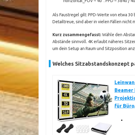
horizontal_FOV ≈ 40°. PPD ≈ 3840 / 40
Als Faustregel gilt: PPD-Werte von etwa 30 
Detailtreue, sind aber in vielen Fällen nicht 
Kurz zusammengefasst:
Wähle den Abstan
Abstände sinnvoll. 4K erlaubt näheres Sitz
um dein Setup an Raum und Sitzposition an
Welches Sitzabstandskonzept pa
Leinwand
Beamer 
Projekti
für Büro