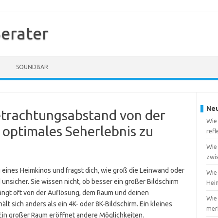
erater
SOUNDBAR
Neu
Betrachtungsabstand von der
Wie
 optimales Seherlebnis zu
ref
Wie
zwi
 eines Heimkinos und fragst dich, wie groß die Leinwand oder
Wie 
nd unsicher. Sie wissen nicht, ob besser ein großer Bildschirm
Heim
ängt oft von der Auflösung, dem Raum und deinen
Wie
t sich anders als ein 4K- oder 8K-Bildschirm. Ein kleines
merk
in großer Raum eröffnet andere Möglichkeiten.