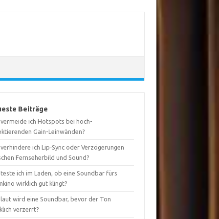
este Beiträge
 vermeide ich Hotspots bei hoch-
lektierenden Gain-Leinwänden?
 verhindere ich Lip‑Sync oder Verzögerungen
schen Fernseherbild und Sound?
teste ich im Laden, ob eine Soundbar fürs
kino wirklich gut klingt?
 laut wird eine Soundbar, bevor der Ton
lich verzerrt?