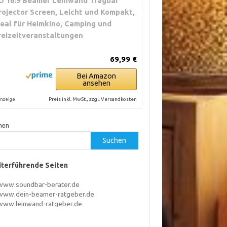
D 16:9 Beamer Leinwand Tragbar
rojector Screen, Leicht und Kompakt,
deal für Heimkino, Camping und
reizeitveranstaltungen
69,99 €
Bei Amazon
ansehen
Preis inkl. MwSt., zzgl. Versandkosten
nzeige
hen
Suchen
terführende Seiten
www.soundbar-berater.de
www.dein-beamer-ratgeber.de
www.leinwand-ratgeber.de