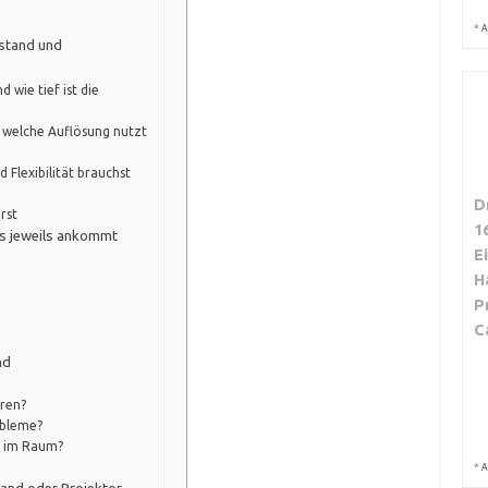
*
A
bstand und
 wie tief ist die
d welche Auflösung nutzt
 Flexibilität brauchst
D
rst
1
s jeweils ankommt
E
H
P
C
nd
oren?
obleme?
d im Raum?
*
A