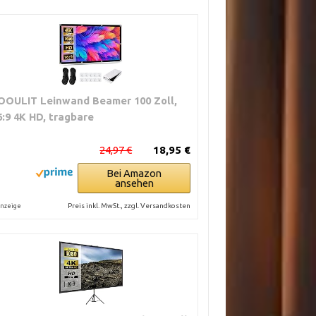
OOULIT Leinwand Beamer 100 Zoll,
6:9 4K HD, tragbare
24,97 €
18,95 €
Bei Amazon
ansehen
Preis inkl. MwSt., zzgl. Versandkosten
nzeige