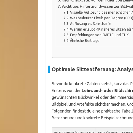
Kauf-Checkliste: Vor dem Kauf von Lein
Wichtiges Hintergrundwissen zur Bildw
Visuelle Auflösung des menschlichen 
Was bedeutet Pixels per Degree (PPD
Auflösung vs. Sehschärfe
Warum erlaubt 4K näheres Sitzen als
Empfehlungen von SMPTE und THX
Ähnliche Beiträge:
Optimale Sitzentfernung: Analy
Bevor du konkrete Zahlen siehst, kurz das Pr
Erstens von der
Leinwand- oder Bildschi
gewünschten Blickwinkel oder der Immersion
Bildpixel und Artefakte sichtbar machen. Gr
Folgenden findest du eine praktische Tabel
Berechnung und konkrete Beispielrechnunge