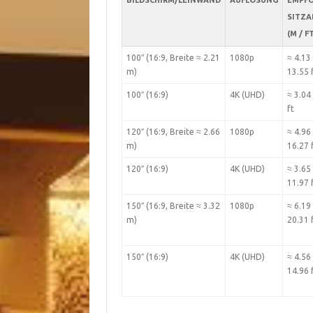
BILDSCHIRM/LEINWAND
AUFLÖSUNG
EMPF
SITZ
(M / F
100″ (16:9, Breite ≈ 2.21
1080p
≈ 4.13
m)
13.55 
100″ (16:9)
4K (UHD)
≈ 3.04
ft
120″ (16:9, Breite ≈ 2.66
1080p
≈ 4.96
m)
16.27 
120″ (16:9)
4K (UHD)
≈ 3.65
11.97 
150″ (16:9, Breite ≈ 3.32
1080p
≈ 6.19
m)
20.31 
150″ (16:9)
4K (UHD)
≈ 4.56
14.96 