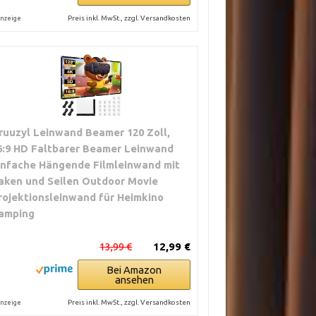
Preis inkl. MwSt., zzgl. Versandkosten
nzeige
ruuzyl Leinwand Beamer 120 Zoll,
6:9 HD Faltbarer Beamer Leinwand
infache Hängende Filmleinwand mit
aken und Seilen Outdoor Movie
rojektionsleinwand für Heimkino
amping
13,99 €
12,99 €
Bei Amazon
ansehen
Preis inkl. MwSt., zzgl. Versandkosten
nzeige