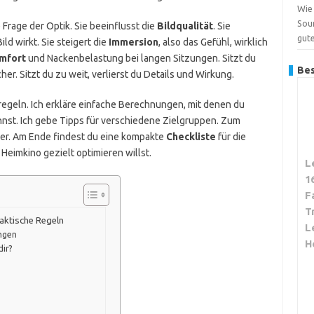
Wie 
Sou
e Frage der Optik. Sie beeinflusst die
Bildqualität
. Sie
gut
ld wirkt. Sie steigert die
Immersion
, also das Gefühl, wirklich
mfort
und Nackenbelastung bei langen Sitzungen. Sitzt du
Bes
her. Sitzt du zu weit, verlierst du Details und Wirkung.
sregeln. Ich erkläre einfache Berechnungen, mit denen du
st. Ich gebe Tipps für verschiedene Zielgruppen. Zum
ker. Am Ende findest du eine kompakte
Checkliste
für die
 Heimkino gezielt optimieren willst.
L
1
F
T
aktische Regeln
L
ungen
H
ir?