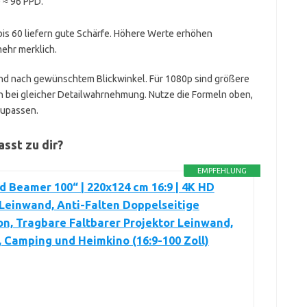
 ≈ 96 PPD.
bis 60 liefern gute Schärfe. Höhere Werte erhöhen
mehr merklich.
d nach gewünschtem Blickwinkel. Für 1080p sind größere
en bei gleicher Detailwahrnehmung. Nutze die Formeln oben,
zupassen.
sst zu dir?
EMPFEHLUNG
 Beamer 100“ | 220x124 cm 16:9 | 4K HD
Leinwand, Anti-Falten Doppelseitige
on, Tragbare Faltbarer Projektor Leinwand,
, Camping und Heimkino (16:9-100 Zoll)