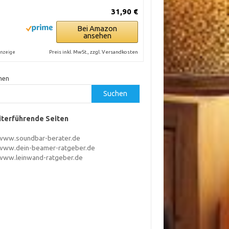
31,90 €
Bei Amazon
ansehen
Preis inkl. MwSt., zzgl. Versandkosten
nzeige
hen
Suchen
terführende Seiten
www.soundbar-berater.de
www.dein-beamer-ratgeber.de
www.leinwand-ratgeber.de