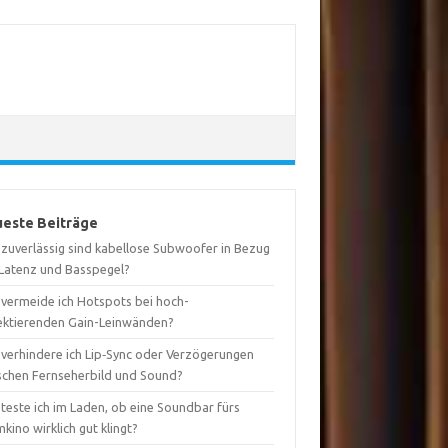
este Beiträge
 zuverlässig sind kabellose Subwoofer in Bezug
 Latenz und Basspegel?
 vermeide ich Hotspots bei hoch-
lektierenden Gain-Leinwänden?
 verhindere ich Lip‑Sync oder Verzögerungen
schen Fernseherbild und Sound?
teste ich im Laden, ob eine Soundbar fürs
kino wirklich gut klingt?