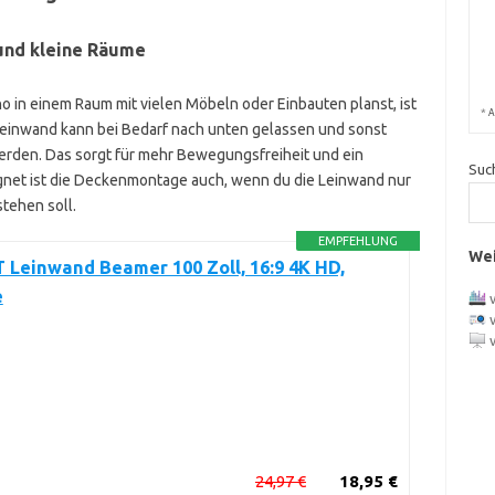
 und kleine Räume
o in einem Raum mit vielen Möbeln oder Einbauten planst, ist
*
A
einwand kann bei Bedarf nach unten gelassen und sonst
erden. Das sorgt für mehr Bewegungsfreiheit und ein
Suc
net ist die Deckenmontage auch, wenn du die Leinwand nur
stehen soll.
EMPFEHLUNG
Wei
Leinwand Beamer 100 Zoll, 16:9 4K HD,
e
24,97 €
18,95 €