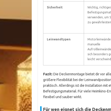
Sicherheit
Wichtig, richtige
Befestigungsmat
verwenden, um St
zu gewährleisten
Leinwandtypen
Motorleinwände
manuelle
Aufrollleinwänd
sich besonders gu
leicht verschwin
Fazit:
Die Deckenmontage bietet dir vor all
größere Flexibilität bei der Leinwandpositi
praktisch. Allerdings ist die Installation m
Befestigungsmaterial. Für viele Heimkino-E
flexibel und sauber wirkt.
Für wen eignet sich die Decken