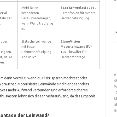
s
Meist keine
Spax Schwerlastdübel
erial
besonderen
– empfohlen für sichere
abilität
Herausforderungen,
Deckenbefestigung.
.
wenn Wand tragfähig
ist.
*
A
 oder
Statische Leinwände
EluneVision
mit fester
Motorleinwand EV-
e eignen
Rahmenbefestigung
100
– bewährt für
t, da sie
sind üblich.
Deckenmontage.
den.
V
em dann Vorteile, wenn du Platz sparen möchtest oder
4
on brauchst. Motorisierte Leinwände sind hier besonders
P
it etwas mehr Aufwand verbunden und erfordert sicheres
1
nthusiasten lohnt sich dieser Mehraufwand, da das Ergebnis
S
i
H
montage der Leinwand?