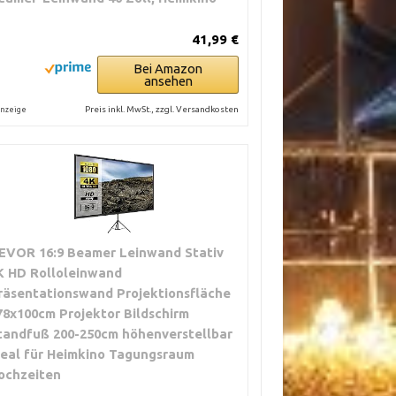
41,99 €
Bei Amazon
ansehen
Preis inkl. MwSt., zzgl. Versandkosten
nzeige
EVOR 16:9 Beamer Leinwand Stativ
K HD Rolloleinwand
räsentationswand Projektionsfläche
78x100cm Projektor Bildschirm
tandfuß 200-250cm höhenverstellbar
deal für Heimkino Tagungsraum
ochzeiten