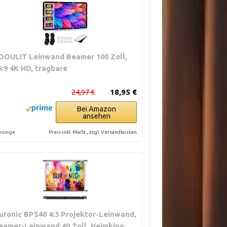
OOULIT Leinwand Beamer 100 Zoll,
6:9 4K HD, tragbare
24,97 €
18,95 €
Bei Amazon
ansehen
Preis inkl. MwSt., zzgl. Versandkosten
nzeige
uronic BPS40 4:3 Projektor-Leinwand,
eamer-Leinwand 40 Zoll, Heimkino