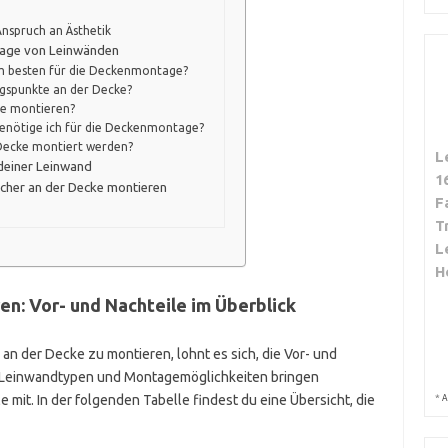
nspruch an Ästhetik
tage von Leinwänden
m besten für die Deckenmontage?
ungspunkte an der Decke?
ke montieren?
enötige ich für die Deckenmontage?
 Decke montiert werden?
L
deiner Leinwand
1
sicher an der Decke montieren
F
T
L
H
en: Vor- und Nachteile im Überblick
an der Decke zu montieren, lohnt es sich, die Vor- und
 Leinwandtypen und Montagemöglichkeiten bringen
 mit. In der folgenden Tabelle findest du eine Übersicht, die
*
A