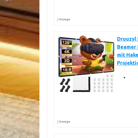
*
Anzeige
Druuzyl 
Beamer 
mit Hak
Projekt
*
Anzeige