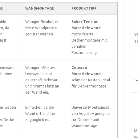
GE
WANDMONTAGE
PRODUKTTIPP
able
Weniger flexibel, da
Saker Tension
n, da
feste Wandpunkte
Motorleinwand
–
Y
on
genutzt werden.
motorisierte
asst
Deckenmontage mit
1
variabler
Positionierung.
Leinwand
Weniger effektiv,
Celexon
ch oben
Leinwand bleibt
Motorleinwand
–
dauerhaft sichtbar
schmaler Kasten, ideal
*
A
und nimmt Platz an
für Deckenmontage.
der Wand ein.
ger wegen
Einfacher, da die
Universal Montageset
Wand oft leichter
von Vogel’s – geeignet
er Decke
zugänglich ist.
für Decken- und
en
Wandmontage.
D
B