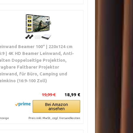
einwand Beamer 100“ | 220x124 cm
6:9 | 4K HD Beamer Leinwand, Anti-
alten Doppelseitige Projektion,
ragbare Faltbarer Projektor
einwand, für Büro, Camping und
eimkino (16:9-100 Zoll)
19,99 €
18,99 €
Bei Amazon
ansehen
Preis inkl. MwSt., zzgl. Versandkosten
nzeige