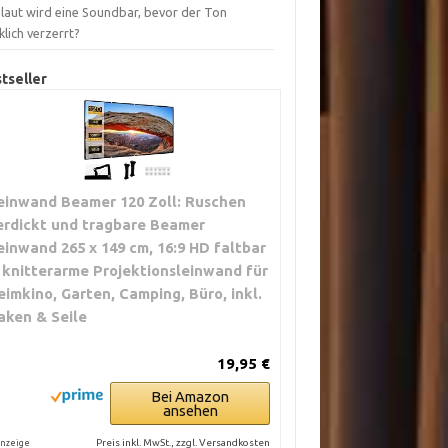
 laut wird eine Soundbar, bevor der Ton
lich verzerrt?
tseller
einwand Beamer 120 Zoll: Ruschen
erdickt und tragbare Beamer
einwand 265 x 149 cm, 16:9 HD faltbar
 knitterarme Projektionsleinwand für
eimkino, Garten, Camping, Büro, inkl.
aken & Seile
19,95 €
Bei Amazon
ansehen
Preis inkl. MwSt., zzgl. Versandkosten
nzeige