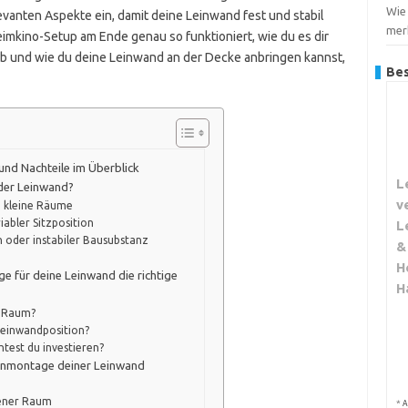
Wie
vanten Aspekte ein, damit deine Leinwand fest und stabil
merk
eimkino-Setup am Ende genau so funktioniert, wie du es dir
ob und wie du deine Leinwand an der Decke anbringen kannst,
Bes
 und Nachteile im Überblick
L
der Leinwand?
v
d kleine Räume
iabler Sitzposition
L
n oder instabiler Bausubstanz
&
H
e für deine Leinwand die richtige
H
m Raum?
r Leinwandposition?
est du investieren?
enmontage deiner Leinwand
tener Raum
*
A