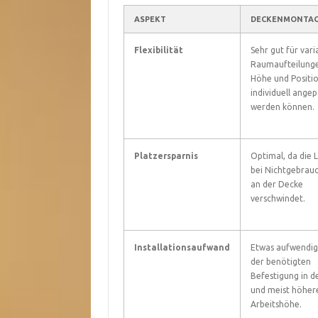
ASPEKT
DECKENMONTA
Flexibilität
Sehr gut für vari
Raumaufteilunge
Höhe und Positi
individuell angep
werden können.
Platzersparnis
Optimal, da die 
bei Nichtgebrau
an der Decke
verschwindet.
Installationsaufwand
Etwas aufwendi
der benötigten
Befestigung in d
und meist höher
Arbeitshöhe.