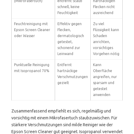
(Mikrofasertuch)
entfernt Staub
hartnäckigen
schnell, keine
Flecken nicht
Feuchtigkeit
ausreichend
Feuchtreinigung mit
Effektiv gegen
Zu viel
Epson Screen Cleaner
Flecken,
Flüssigkeit kann
oder Wasser
dermatologisch
Schaden
getestet,
anrichten,
schonend zur
vorsichtiges
Leinwand
Vorgehen nötig
Punktuelle Reinigung
Entfernt
Kann
mit Isopropanol 70%
hartnäckige
Oberfläche
Verschmutzungen
angreifen, nur
gezielt
sparsam und
getestet
anwenden
Zusammenfassend empfiehlt es sich, regelmäßig und
vorsichtig mit einem Mikrofasertuch staubzuwischen. Für
stärkere Verschmutzungen sind milde Reiniger wie der
Epson Screen Cleaner gut geeignet. Isopropanol verwendet