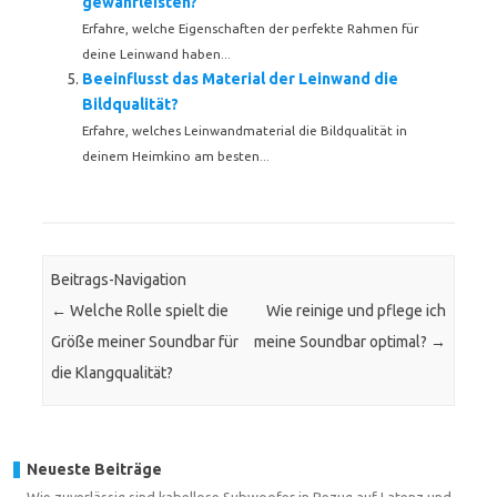
gewährleisten?
Erfahre, welche Eigenschaften der perfekte Rahmen für
deine Leinwand haben...
Beeinflusst das Material der Leinwand die
Bildqualität?
Erfahre, welches Leinwandmaterial die Bildqualität in
deinem Heimkino am besten...
Beitrags-Navigation
←
Welche Rolle spielt die
Wie reinige und pflege ich
Größe meiner Soundbar für
meine Soundbar optimal?
→
die Klangqualität?
Neueste Beiträge
Wie zuverlässig sind kabellose Subwoofer in Bezug auf Latenz und