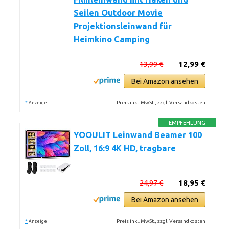
Seilen Outdoor Movie
Projektionsleinwand für
Heimkino Camping
13,99 €
12,99 €
Bei Amazon ansehen
*
Preis inkl. MwSt., zzgl. Versandkosten
Anzeige
EMPFEHLUNG
YOOULIT Leinwand Beamer 100
Zoll, 16:9 4K HD, tragbare
24,97 €
18,95 €
Bei Amazon ansehen
*
Preis inkl. MwSt., zzgl. Versandkosten
Anzeige