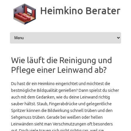
Zum
Inhalt
Heimkino Berater
springen
Wie läuft die Reinigung und
Pflege einer Leinwand ab?
Du hast dir ein Heimkino eingerichtet und möchtest die
bestmögliche Bildqualität genießen? Dann spielst du sicher
auch mit dem Gedanken, wie du deine Leinwand richtig
sauber hältst. Staub, Fingerabdrücke und gelegentliche
Spritzer können die Bildwirkung schnell trüben und den
Sehgenuss trüben. Gerade bei weißen oder hellen
Leinwänden sieht man Verschmutzungen oft besonders
gut. Doch viele trauen sich nicht richtig ran, weil sie