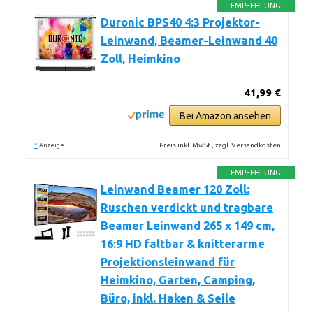
EMPFEHLUNG
Duronic BPS40 4:3 Projektor-
Leinwand, Beamer-Leinwand 40
Zoll, Heimkino
41,99 €
Bei Amazon ansehen
*
Preis inkl. MwSt., zzgl. Versandkosten
Anzeige
EMPFEHLUNG
Leinwand Beamer 120 Zoll:
Ruschen verdickt und tragbare
Beamer Leinwand 265 x 149 cm,
16:9 HD faltbar & knitterarme
Projektionsleinwand für
Heimkino, Garten, Camping,
Büro, inkl. Haken & Seile