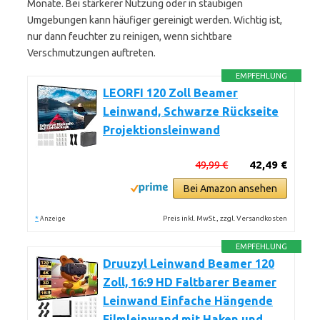
Monate. Bei stärkerer Nutzung oder in staubigen
Umgebungen kann häufiger gereinigt werden. Wichtig ist,
nur dann feuchter zu reinigen, wenn sichtbare
Verschmutzungen auftreten.
EMPFEHLUNG
LEORFI 120 Zoll Beamer
Leinwand, Schwarze Rückseite
Projektionsleinwand
49,99 €
42,49 €
Bei Amazon ansehen
*
Preis inkl. MwSt., zzgl. Versandkosten
Anzeige
EMPFEHLUNG
Druuzyl Leinwand Beamer 120
Zoll, 16:9 HD Faltbarer Beamer
Leinwand Einfache Hängende
Filmleinwand mit Haken und