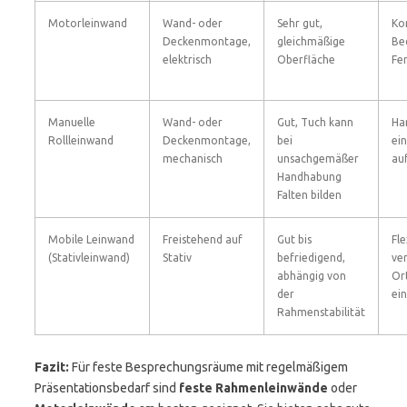
Motorleinwand
Wand- oder
Sehr gut,
Ko
Deckenmontage,
gleichmäßige
Be
elektrisch
Oberfläche
Fe
Manuelle
Wand- oder
Gut, Tuch kann
Ha
Rollleinwand
Deckenmontage,
bei
ei
mechanisch
unsachgemäßer
au
Handhabung
Falten bilden
Mobile Leinwand
Freistehend auf
Gut bis
Fle
(Stativleinwand)
Stativ
befriedigend,
ve
abhängig von
Or
der
ei
Rahmenstabilität
Fazit:
Für feste Besprechungsräume mit regelmäßigem
Präsentationsbedarf sind
feste Rahmenleinwände
oder