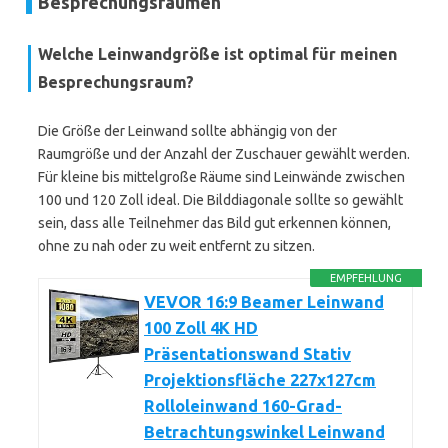
Besprechungsräumen
Welche Leinwandgröße ist optimal für meinen
Besprechungsraum?
Die Größe der Leinwand sollte abhängig von der
Raumgröße und der Anzahl der Zuschauer gewählt werden.
Für kleine bis mittelgroße Räume sind Leinwände zwischen
100 und 120 Zoll ideal. Die Bilddiagonale sollte so gewählt
sein, dass alle Teilnehmer das Bild gut erkennen können,
ohne zu nah oder zu weit entfernt zu sitzen.
EMPFEHLUNG
VEVOR 16:9 Beamer Leinwand
100 Zoll 4K HD
Präsentationswand Stativ
Projektionsfläche 227x127cm
Rolloleinwand ​160-Grad-
Betrachtungswinkel Leinwand