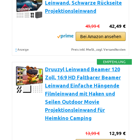
Leinwand, Schwarze Rückseite
Projektionsleinwand
49,99 €
42,49 €
Bei Amazon ansehen
*
Preis inkl. MwSt., zzgl. Versandkosten
Anzeige
EMPFEHLUNG
Druuzyl Leinwand Beamer 120
Zoll, 16:9 HD Faltbarer Beamer
Leinwand Einfache Hängende
Filmleinwand mit Haken und
Seilen Outdoor Movie
Projektionsleinwand für
Heimkino Camping
13,99 €
12,99 €