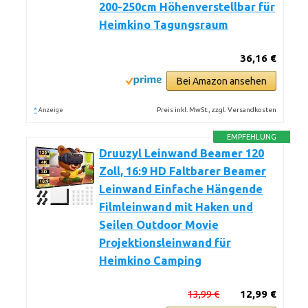
200-250cm Höhenverstellbar für
Heimkino Tagungsraum
36,16 €
Bei Amazon ansehen
*
Preis inkl. MwSt., zzgl. Versandkosten
Anzeige
EMPFEHLUNG
Druuzyl Leinwand Beamer 120
Zoll, 16:9 HD Faltbarer Beamer
Leinwand Einfache Hängende
Filmleinwand mit Haken und
Seilen Outdoor Movie
Projektionsleinwand für
Heimkino Camping
13,99 €
12,99 €