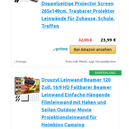
Doppelseitige Projector Screen
265x149cm, Tragbarer Projektor
Leinwände für Zuhause, Schule,
Treffen
32,99 €
23,99 €
Bei Amazon ansehen
*
Preis inkl. MwSt., zzgl. Versandkosten
Anzeige
EMPFEHLUNG
Druuzyl Leinwand Beamer 120
Zoll, 16:9 HD Faltbarer Beamer
Leinwand Einfache Hängende
Filmleinwand mit Haken und
Seilen Outdoor Movie
Projektionsleinwand für
Heimkino Camping