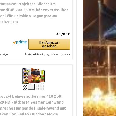
78x100cm Projektor Bildschirm
tandfuß 200-250cm höhenverstellbar
deal für Heimkino Tagungsraum
ochzeiten
31,90 €
Bei Amazon
ansehen
Preis inkl. MwSt., zzgl. Versandkosten
nzeige
ruuzyl Leinwand Beamer 120 Zoll,
6:9 HD Faltbarer Beamer Leinwand
infache Hängende Filmleinwand mit
aken und Seilen Outdoor Movie