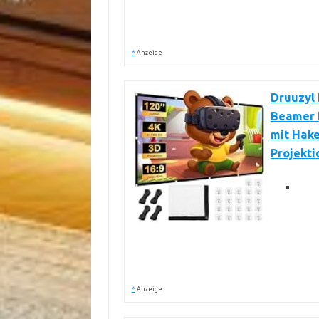
*
Anzeige
Druuzyl 
Beamer 
mit Hak
Projekt
*
Anzeige