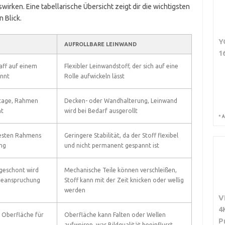
wirken. Eine tabellarische Übersicht zeigt dir die wichtigsten
 Blick.
Y
AUFROLLBARE LEINWAND
1
raff auf einem
Flexibler Leinwandstoff, der sich auf eine
nnt
Rolle aufwickeln lässt
tage, Rahmen
Decken- oder Wandhalterung, Leinwand
nt
wird bei Bedarf ausgerollt
*
A
esten Rahmens
Geringere Stabilität, da der Stoff flexibel
ng
und nicht permanent gespannt ist
 geschont wird
Mechanische Teile können verschleißen,
Beanspruchung
Stoff kann mit der Zeit knicken oder wellig
werden
V
4
 Oberfläche für
Oberfläche kann Falten oder Wellen
P
aufweisen, was Bildqualität beeinflusst