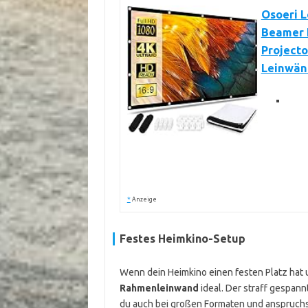
Osoeri L
Beamer 
Projecto
Leinwänd
*
Anzeige
Festes Heimkino-Setup
Wenn dein Heimkino einen festen Platz hat un
Rahmenleinwand
ideal. Der straff gespann
du auch bei großen Formaten und anspruchs