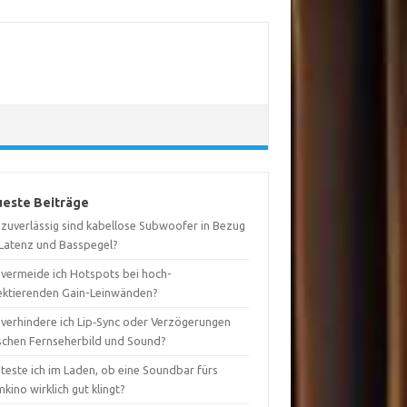
este Beiträge
 zuverlässig sind kabellose Subwoofer in Bezug
 Latenz und Basspegel?
 vermeide ich Hotspots bei hoch-
lektierenden Gain-Leinwänden?
 verhindere ich Lip‑Sync oder Verzögerungen
schen Fernseherbild und Sound?
teste ich im Laden, ob eine Soundbar fürs
kino wirklich gut klingt?