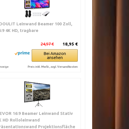
OOULIT Leinwand Beamer 100 Zoll,
6:9 4K HD, tragbare
24,97 €
18,95 €
Bei Amazon
ansehen
Preis inkl. MwSt., zzgl. Versandkosten
nzeige
EVOR 16:9 Beamer Leinwand Stativ
K HD Rolloleinwand
räsentationswand Projektionsfläche