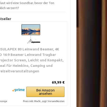
 laut wird eine Soundbar, bevor der Ton
lich verzerrt?
tseller
ISULAPEX 80 Leinwand Beamer, 4K
D 16:9 Beamer Leinwand Tragbar
rojector Screen, Leicht und Kompakt,
deal für Heimkino, Camping und
reizeitveranstaltungen
69,99 €
Bei Amazon
ansehen
Preis inkl. MwSt., zzgl. Versandkosten
nzeige