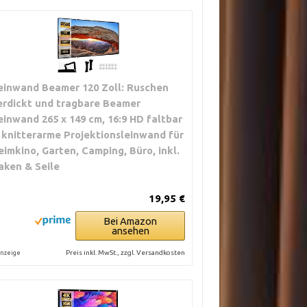
einwand Beamer 120 Zoll: Ruschen
erdickt und tragbare Beamer
einwand 265 x 149 cm, 16:9 HD faltbar
 knitterarme Projektionsleinwand für
eimkino, Garten, Camping, Büro, inkl.
aken & Seile
19,95 €
Bei Amazon
ansehen
Preis inkl. MwSt., zzgl. Versandkosten
nzeige