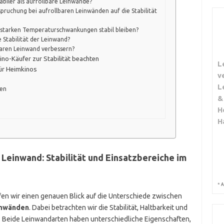
biler als aufrollbare Leinwände?
pruchung bei aufrollbaren Leinwänden auf die Stabilität
starken Temperaturschwankungen stabil bleiben?
e Stabilität der Leinwand?
llbaren Leinwand verbessern?
ino-Käufer zur Stabilität beachten
L
ür Heimkinos
v
L
den
&
H
H
Leinwand: Stabilität und Einsatzbereiche im
*
A
rfen wir einen genauen Blick auf die Unterschiede zwischen
inwänden
. Dabei betrachten wir die Stabilität, Haltbarkeit und
. Beide Leinwandarten haben unterschiedliche Eigenschaften,