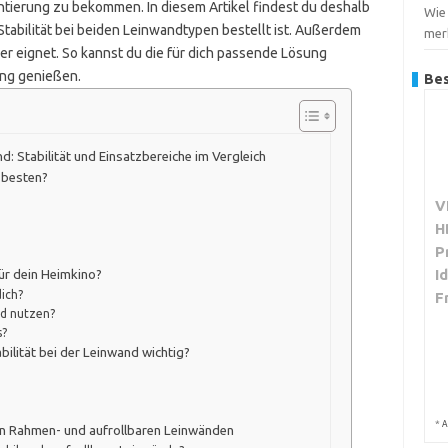
rientierung zu bekommen. In diesem Artikel findest du deshalb
Wie
Stabilität bei beiden Leinwandtypen bestellt ist. Außerdem
merk
er eignet. So kannst du die für dich passende Lösung
ang genießen.
Bes
: Stabilität und Einsatzbereiche im Vergleich
 besten?
V
H
P
I
ür dein Heimkino?
dich?
F
nd nutzen?
s?
ilität bei der Leinwand wichtig?
*
A
von Rahmen- und aufrollbaren Leinwänden