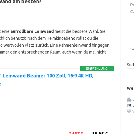
nwand am besten?
P
C
t eine
aufrollbare Leinwand
meist die bessere Wahl. Sie
chlich benutzt. Nach dem Heimkinoabend rollst du die
so wertvollen Platz zurück. Eine Rahmenleinwand hingegen
*
A
immer den entsprechenden Raum, auch wenn du mal nicht
Suc
EMPFEHLUNG
Leinwand Beamer 100 Zoll, 16:9 4K HD,
e
Wei
24,97 €
18,95 €