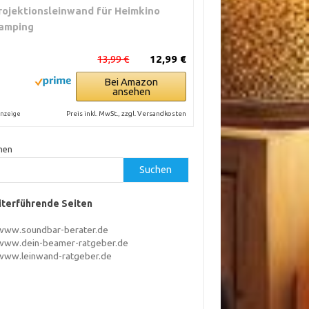
rojektionsleinwand für Heimkino
amping
13,99 €
12,99 €
Bei Amazon
ansehen
Preis inkl. MwSt., zzgl. Versandkosten
nzeige
hen
Suchen
terführende Seiten
www.soundbar-berater.de
www.dein-beamer-ratgeber.de
www.leinwand-ratgeber.de