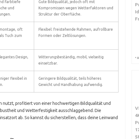
d Farbtiefe
Gute Bildqualität, jedoch oft mit
P
äche und
Kompromissen wegen Wetterfaktoren und
I
tungen.
Struktur der Oberfläche.
F
montage, oft
Flexibel: freistehende Rahmen, aufrollbare
r als Tuch zum
Formen oder Zeltlösungen.
elegantes Design,
Witterungsbeständig, mobil, vielseitig
*
A
einsetzbar.
iger flexibel in
Geringere Bildqualität, teils höheres
n.
Gewicht und Handhabung aufwendig.
utzt, profitiert von einer hochwertigen Bildqualität und
V
bustheit und Wetterfestigkeit ausschlaggebend. Die
4
satzort ab. So kannst du sicherstellen, dass deine Leinwand
P
1
S