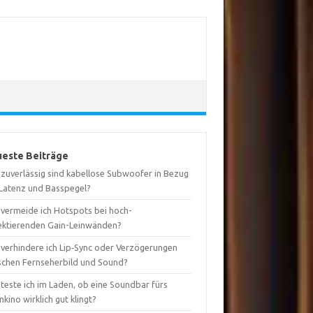
este Beiträge
 zuverlässig sind kabellose Subwoofer in Bezug
 Latenz und Basspegel?
 vermeide ich Hotspots bei hoch-
lektierenden Gain-Leinwänden?
 verhindere ich Lip‑Sync oder Verzögerungen
schen Fernseherbild und Sound?
teste ich im Laden, ob eine Soundbar fürs
kino wirklich gut klingt?