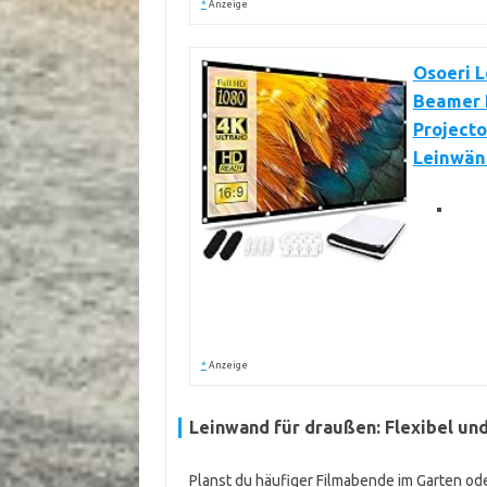
*
Anzeige
Osoeri L
Beamer 
Projecto
Leinwänd
*
Anzeige
Leinwand für draußen: Flexibel un
Planst du häufiger Filmabende im Garten oder