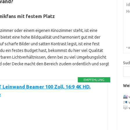
nwand?
i
H
nikfans mit festem Platz
immer oder einem eigenen Kinozimmer steht, ist eine
bietet eine hohe Bildqualität und harmoniert gut mit der
f scharfe Bilder und satten Kontrast legst, ist eine fest
*
A
du ein festes Budget hast, bekommst du hier viel Qualität
ierbaren Lichtverhältnissen, denn bei zu viel Umgebungslicht
Suc
nd oder Decke macht den Bereich zudem ordentlich und sorgt
EMPFEHLUNG
Wei
Leinwand Beamer 100 Zoll, 16:9 4K HD,
e