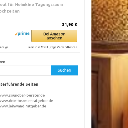
deal für Heimkino Tagungsraum
ochzeiten
31,90 €
Bei Amazon
ansehen
Preis inkl. MwSt., zzgl. Versandkosten
nzeige
hen
Suchen
terführende Seiten
www.soundbar-berater.de
www.dein-beamer-ratgeber.de
www.leinwand-ratgeber.de