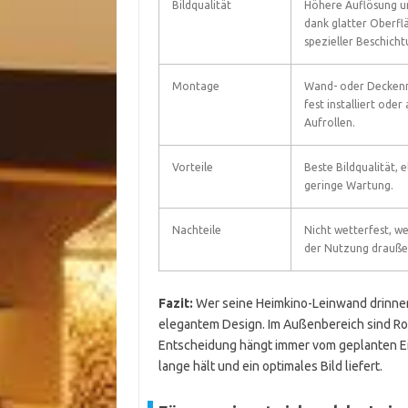
Bildqualität
Höhere Auflösung un
dank glatter Oberfl
spezieller Beschich
Montage
Wand- oder Decken
fest installiert ode
Aufrollen.
Vorteile
Beste Bildqualität, 
geringe Wartung.
Nachteile
Nicht wetterfest, wen
der Nutzung drauße
Fazit:
Wer seine Heimkino-Leinwand drinnen n
elegantem Design. Im Außenbereich sind Ro
Entscheidung hängt immer vom geplanten Ein
lange hält und ein optimales Bild liefert.