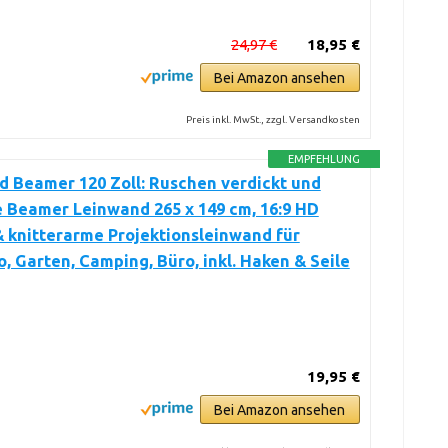
24,97 €
18,95 €
Bei Amazon ansehen
Preis inkl. MwSt., zzgl. Versandkosten
EMPFEHLUNG
 Beamer 120 Zoll: Ruschen verdickt und
 Beamer Leinwand 265 x 149 cm, 16:9 HD
& knitterarme Projektionsleinwand für
, Garten, Camping, Büro, inkl. Haken & Seile
19,95 €
Bei Amazon ansehen