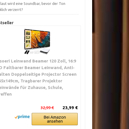
 laut wird eine Soundbar, bevor der Ton
lich verzerrt?
tseller
soeri Leinwand Beamer 120 Zoll, 16:9
D Faltbarer Beamer Leinwand, Anti-
alten Doppelseitige Projector Screen
65x149cm, Tragbarer Projektor
einwände für Zuhause, Schule,
reffen
32,99 €
23,99 €
Bei Amazon
ansehen