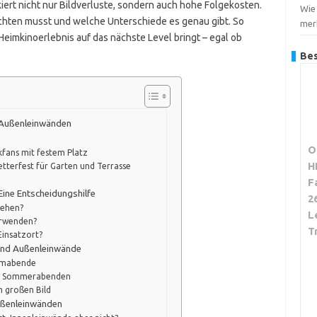
kiert nicht nur Bildverluste, sondern auch hohe Folgekosten.
Wie
achten musst und welche Unterschiede es genau gibt. So
merk
Heimkinoerlebnis auf das nächste Level bringt – egal ob
Bes
 Außenleinwänden
O
kfans mit festem Platz
H
etterfest für Garten und Terrasse
F
Eine Entscheidungshilfe
2
tehen?
L
erwenden?
T
Einsatzort?
 und Außenleinwände
ilmabende
uen Sommerabenden
 großen Bild
Außenleinwänden