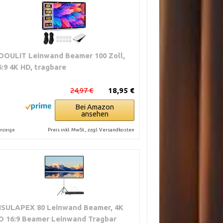
OOULIT Leinwand Beamer 100 Zoll,
6:9 4K HD, tragbare
24,97 €
18,95 €
Bei Amazon
ansehen
Preis inkl. MwSt., zzgl. Versandkosten
nzeige
ISULAPEX 80 Leinwand Beamer, 4K
D 16:9 Beamer Leinwand Tragbar