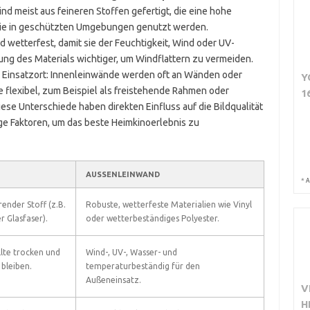
ind meist aus feineren Stoffen gefertigt, die eine hohe
 sie in geschützten Umgebungen genutzt werden.
wetterfest, damit sie der Feuchtigkeit, Wind oder UV-
ung des Materials wichtiger, um Windflattern zu vermeiden.
 Einsatzort: Innenleinwände werden oft an Wänden oder
Y
flexibel, zum Beispiel als freistehende Rahmen oder
1
se Unterschiede haben direkten Einfluss auf die Bildqualität
ige Faktoren, um das beste Heimkinoerlebnis zu
AUSSENLEINWAND
*
A
erender Stoff (z.B.
Robuste, wetterfeste Materialien wie Vinyl
r Glasfaser).
oder wetterbeständiges Polyester.
llte trocken und
Wind-, UV-, Wasser- und
 bleiben.
temperaturbeständig für den
Außeneinsatz.
V
H