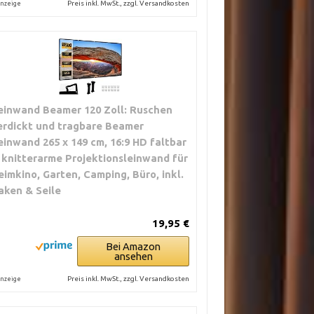
Preis inkl. MwSt., zzgl. Versandkosten
nzeige
einwand Beamer 120 Zoll: Ruschen
erdickt und tragbare Beamer
einwand 265 x 149 cm, 16:9 HD faltbar
 knitterarme Projektionsleinwand für
eimkino, Garten, Camping, Büro, inkl.
aken & Seile
19,95 €
Bei Amazon
ansehen
Preis inkl. MwSt., zzgl. Versandkosten
nzeige