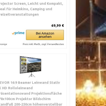
rojector Screen, Leicht und Kompakt,
deal für Heimkino, Camping und
reizeitveranstaltungen
69,99 €
Bei Amazon
ansehen
Preis inkl. MwSt., zzgl. Versandkosten
nzeige
EVOR 16:9 Beamer Leinwand Stativ
K HD Rolloleinwand
räsentationswand Projektionsfläche
78x100cm Projektor Bildschirm
tandfuß 200-250cm höhenverstellbar