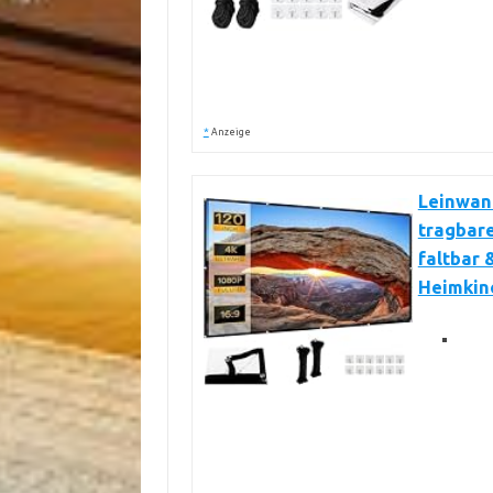
*
Anzeige
Leinwand
tragbare
faltbar 
Heimkino