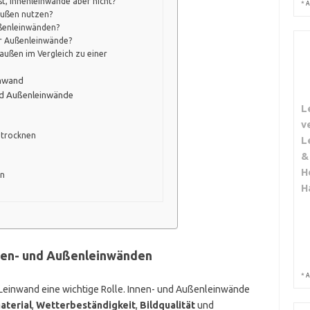
t, Innenleinwände aber nicht?
*
A
außen nutzen?
Außenleinwänden?
ür Außenleinwände?
außen im Vergleich zu einer
inwand
nd Außenleinwände
L
v
 trocknen
L
&
H
en
H
nen- und Außenleinwänden
*
A
n Leinwand eine wichtige Rolle. Innen- und Außenleinwände
aterial
,
Wetterbeständigkeit
,
Bildqualität
und