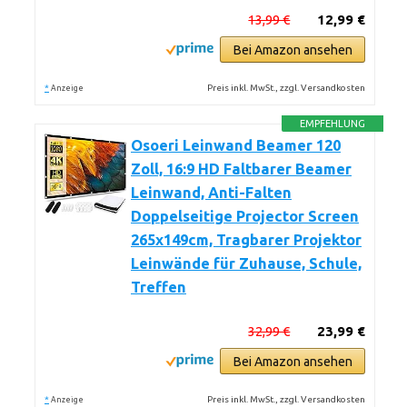
13,99 €
12,99 €
Bei Amazon ansehen
*
Preis inkl. MwSt., zzgl. Versandkosten
Anzeige
EMPFEHLUNG
Osoeri Leinwand Beamer 120
Zoll, 16:9 HD Faltbarer Beamer
Leinwand, Anti-Falten
Doppelseitige Projector Screen
265x149cm, Tragbarer Projektor
Leinwände für Zuhause, Schule,
Treffen
32,99 €
23,99 €
Bei Amazon ansehen
*
Preis inkl. MwSt., zzgl. Versandkosten
Anzeige