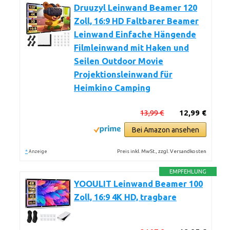
Druuzyl Leinwand Beamer 120
Zoll, 16:9 HD Faltbarer Beamer
Leinwand Einfache Hängende
Filmleinwand mit Haken und
Seilen Outdoor Movie
Projektionsleinwand für
Heimkino Camping
13,99 €
12,99 €
Bei Amazon ansehen
*
Preis inkl. MwSt., zzgl. Versandkosten
Anzeige
EMPFEHLUNG
YOOULIT Leinwand Beamer 100
Zoll, 16:9 4K HD, tragbare