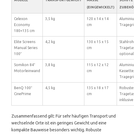
MODELL
TRANSPORTGEWICHT
MASSE (
SCHUTZ
EINGEWICKELT)
ZUBEHÖ
Celexon
3,5 kg
120 x 14 x 14
Alumini
Economy
cm
Tragegri
180×135 cm
Elite Screens
4,2 kg
130 x 15 x 15
Stahlroh
Manual Series
cm
Trageta
100″
optional
Somikon 84″
3,8 kg
115 x 12 x 12
Alumini
Motorleinwand
cm
Kassette
Tragegri
BenQ 100″
4,5 kg
135 x 18 x 17
Robuste
CinePrime
cm
Trageta
inklusive
Zusammenfassend gilt: Für sehr häufigen Transport und
wechselnde Orte ist ein geringes Gewicht und eine
kompakte Bauweise besonders wichtig. Robuste