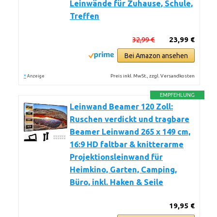
Leinwände für Zuhause, Schule,
Treffen
32,99 €
23,99 €
Bei Amazon ansehen
*
Preis inkl. MwSt., zzgl. Versandkosten
Anzeige
EMPFEHLUNG
Leinwand Beamer 120 Zoll:
Ruschen verdickt und tragbare
Beamer Leinwand 265 x 149 cm,
16:9 HD faltbar & knitterarme
Projektionsleinwand für
Heimkino, Garten, Camping,
Büro, inkl. Haken & Seile
19,95 €