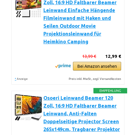
Zoll, 16:9 HD Faltbarer Beamer
Leinwand Einfache Hängende
Filmleinwand mit Haken und
Seilen Outdoor Movie
Projektionsleinwand für
Heimkino Camping
13,99 €
12,99 €
Bei Amazon ansehen
*
Preis inkl. MwSt., zzgl. Versandkosten
Anzeige
EMPFEHLUNG
Osoeri Leinwand Beamer 120
Zoll, 16:9 HD Faltbarer Beamer
Leinwand, Anti-Falten
Doppelseitige Projector Screen
265x149cm, Tragbarer Projektor