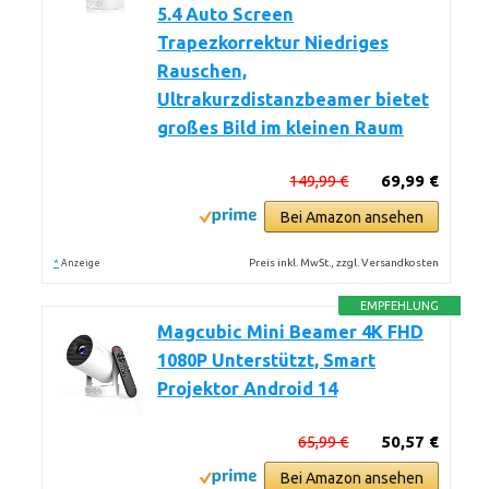
5.4 Auto Screen
Trapezkorrektur Niedriges
Rauschen,
Ultrakurzdistanzbeamer bietet
großes Bild im kleinen Raum
149,99 €
69,99 €
Bei Amazon ansehen
*
Preis inkl. MwSt., zzgl. Versandkosten
Anzeige
EMPFEHLUNG
Magcubic Mini Beamer 4K FHD
1080P Unterstützt, Smart
Projektor Android 14
65,99 €
50,57 €
Bei Amazon ansehen