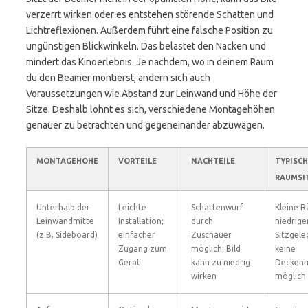
verzerrt wirken oder es entstehen störende Schatten und
Lichtreflexionen. Außerdem führt eine falsche Position zu
ungünstigen Blickwinkeln. Das belastet den Nacken und
mindert das Kinoerlebnis. Je nachdem, wo in deinem Raum
du den Beamer montierst, ändern sich auch
Voraussetzungen wie Abstand zur Leinwand und Höhe der
Sitze. Deshalb lohnt es sich, verschiedene Montagehöhen
genauer zu betrachten und gegeneinander abzuwägen.
MONTAGEHÖHE
VORTEILE
NACHTEILE
TYPISC
RAUMSI
Unterhalb der
Leichte
Schattenwurf
Kleine 
Leinwandmitte
Installation;
durch
niedrige
(z.B. Sideboard)
einfacher
Zuschauer
Sitzgele
Zugang zum
möglich; Bild
keine
Gerät
kann zu niedrig
Decken
wirken
möglich