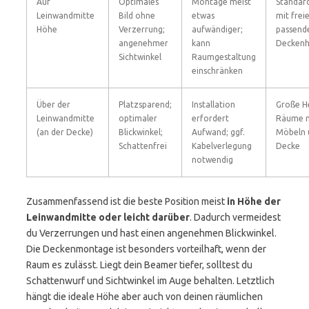
Auf
Optimales
Montage meist
Standar
Leinwandmitte
Bild ohne
etwas
mit frei
Höhe
Verzerrung;
aufwändiger;
passend
angenehmer
kann
Decken
Sichtwinkel
Raumgestaltung
einschränken
Über der
Platzsparend;
Installation
Große H
Leinwandmitte
optimaler
erfordert
Räume m
(an der Decke)
Blickwinkel;
Aufwand; ggf.
Möbeln 
Schattenfrei
Kabelverlegung
Decke
notwendig
Zusammenfassend ist die beste Position meist
in Höhe der
Leinwandmitte oder leicht darüber
. Dadurch vermeidest
du Verzerrungen und hast einen angenehmen Blickwinkel.
Die Deckenmontage ist besonders vorteilhaft, wenn der
Raum es zulässt. Liegt dein Beamer tiefer, solltest du
Schattenwurf und Sichtwinkel im Auge behalten. Letztlich
hängt die ideale Höhe aber auch von deinen räumlichen