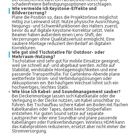
schadenfreiere Befestigungsoptionen vorschlagen.
Wie vermeide ich Keystone-Effekte und
Bildverzerrung?
Plane die Position so, dass die Projektorlinse möglichst
mittig zur Leinwand sitzt. Nutze physische Ausrichtung,
Neigungs- und Schwenkfunktionen des Halters zuerst,
bevor du auf digitale Keystone-Korrektur setzt. Viele
Beamer haben außerdem einen Lens-Shift, der
Verzerrungen ohne Qualitätsverlust ermöglicht. Eine
saubere Montage reduziert den Bedarf an digitalen
Korrekturen.
Wie gut sind Tischstative für Outdoor- oder
Mehrraum-Nutzung?
Tischstative sind sehr gut für mobile Einsätze geeignet,
weil sie schnell auf- und abgebaut werden. Achte auf
Stabilität, windstabile Montagemöglichkeiten und eine
passende Transporthülle. Für Gartenkino-Abende plane
wetterfeste Strom- und Verbindungslösungen oder
Akkuoptionen ein. Bei häufigem Wechsel lohnt sich ein
hochwertiges, leichtes Stativ.
Wie löse ich Kabel- und Soundmanagement sauber?
Bei Deckenmontage lassen sich Kabelkanäle oder die
Verlegung in der Decke nutzen, um Kabel unsichtbar zu
führen. Bei Tischaufbau sichere Kabel am Boden mit flachen
Kabelkanälen oder Tapes, damit keine Stolperfallen
entstehen. Für guten Sound setze auf separate
Lautsprecher oder eine Soundbar und plane passende
Kabellängen oder Funkverbindungen. Wireless HDMI kann
das Kabelproblem reduzieren, ersetzt aber nicht immer die
Stromversorgung.