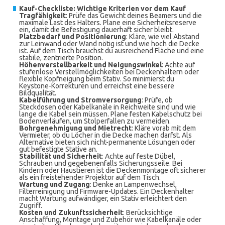
Kauf-Checkliste: Wichtige Kriterien vor dem Kauf
Tragfähigkeit
: Prüfe das Gewicht deines Beamers und die
maximale Last des Halters. Plane eine Sicherheitsreserve
ein, damit die Befestigung dauerhaft sicher bleibt.
Platzbedarf und Positionierung
: Kläre, wie viel Abstand
zur Leinwand oder Wand nötig ist und wie hoch die Decke
ist. Auf dem Tisch brauchst du ausreichend Fläche und eine
stabile, zentrierte Position.
Höhenverstellbarkeit und Neigungswinkel
: Achte auf
stufenlose Verstellmöglichkeiten bei Deckenhaltern oder
flexible Kopfneigung beim Stativ. So minimierst du
Keystone-Korrekturen und erreichst eine bessere
Bildqualität.
Kabelführung und Stromversorgung
: Prüfe, ob
Steckdosen oder Kabelkanäle in Reichweite sind und wie
lange die Kabel sein müssen. Plane festen Kabelschutz bei
Bodenverläufen, um Stolperfallen zu vermeiden.
Bohrgenehmigung und Mietrecht
: Kläre vorab mit dem
Vermieter, ob du Löcher in die Decke machen darfst. Als
Alternative bieten sich nicht-permanente Lösungen oder
gut befestigte Stative an.
Stabilität und Sicherheit
: Achte auf feste Dübel,
Schrauben und gegebenenfalls Sicherungsseile. Bei
Kindern oder Haustieren ist die Deckenmontage oft sicherer
als ein freistehender Projektor auf dem Tisch.
Wartung und Zugang
: Denke an Lampenwechsel,
Filterreinigung und Firmware-Updates. Ein Deckenhalter
macht Wartung aufwändiger, ein Stativ erleichtert den
Zugriff.
Kosten und Zukunftssicherheit
: Berücksichtige
Anschaffung, Montage und Zubehör wie Kabelkanäle oder