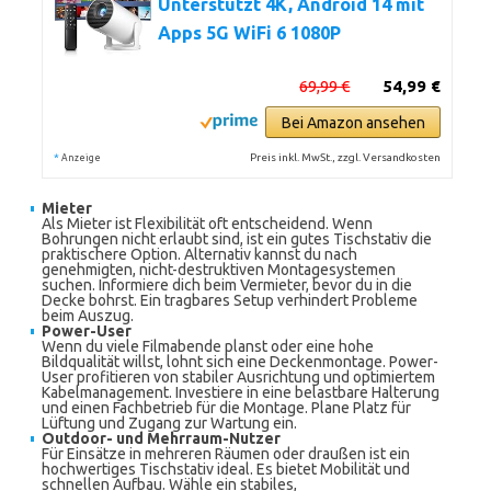
Unterstützt 4K, Android 14 mit
Apps 5G WiFi 6 1080P
69,99 €
54,99 €
Bei Amazon ansehen
*
Preis inkl. MwSt., zzgl. Versandkosten
Anzeige
Mieter
Als Mieter ist Flexibilität oft entscheidend. Wenn
Bohrungen nicht erlaubt sind, ist ein gutes Tischstativ die
praktischere Option. Alternativ kannst du nach
genehmigten, nicht-destruktiven Montagesystemen
suchen. Informiere dich beim Vermieter, bevor du in die
Decke bohrst. Ein tragbares Setup verhindert Probleme
beim Auszug.
Power-User
Wenn du viele Filmabende planst oder eine hohe
Bildqualität willst, lohnt sich eine Deckenmontage. Power-
User profitieren von stabiler Ausrichtung und optimiertem
Kabelmanagement. Investiere in eine belastbare Halterung
und einen Fachbetrieb für die Montage. Plane Platz für
Lüftung und Zugang zur Wartung ein.
Outdoor- und Mehrraum-Nutzer
Für Einsätze in mehreren Räumen oder draußen ist ein
hochwertiges Tischstativ ideal. Es bietet Mobilität und
schnellen Aufbau. Wähle ein stabiles,