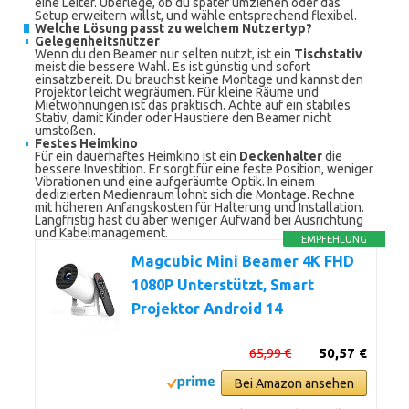
eine Leiter. Überlege, ob du später umziehen oder das
Setup erweitern willst, und wähle entsprechend flexibel.
Welche Lösung passt zu welchem Nutzertyp?
Gelegenheitsnutzer
Wenn du den Beamer nur selten nutzt, ist ein
Tischstativ
meist die bessere Wahl. Es ist günstig und sofort
einsatzbereit. Du brauchst keine Montage und kannst den
Projektor leicht wegräumen. Für kleine Räume und
Mietwohnungen ist das praktisch. Achte auf ein stabiles
Stativ, damit Kinder oder Haustiere den Beamer nicht
umstoßen.
Festes Heimkino
Für ein dauerhaftes Heimkino ist ein
Deckenhalter
die
bessere Investition. Er sorgt für eine feste Position, weniger
Vibrationen und eine aufgeräumte Optik. In einem
dedizierten Medienraum lohnt sich die Montage. Rechne
mit höheren Anfangskosten für Halterung und Installation.
Langfristig hast du aber weniger Aufwand bei Ausrichtung
und Kabelmanagement.
EMPFEHLUNG
Magcubic Mini Beamer 4K FHD
1080P Unterstützt, Smart
Projektor Android 14
65,99 €
50,57 €
Bei Amazon ansehen