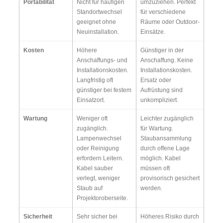
Portabilität
Nicht für häufigen
umzuziehen. Perfekt
Standortwechsel
für verschiedene
geeignet ohne
Räume oder Outdoor-
Neuinstallation.
Einsätze.
Kosten
Höhere
Günstiger in der
Anschaffungs- und
Anschaffung. Keine
Installationskosten.
Installationskosten.
Langfristig oft
Ersatz oder
günstiger bei festem
Aufrüstung sind
Einsatzort.
unkompliziert.
Wartung
Weniger oft
Leichter zugänglich
zugänglich.
für Wartung.
Lampenwechsel
Staubansammlung
oder Reinigung
durch offene Lage
erfordern Leitern.
möglich. Kabel
Kabel sauber
müssen oft
verlegt, weniger
provisorisch gesichert
Staub auf
werden.
Projektoroberseite.
Sicherheit
Sehr sicher bei
Höheres Risiko durch