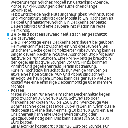
wetterunempfindliches Modell für Gartenkino-Abende.
Achte auf Akkulösungen oder ausreichend lange
Stromkabel.
Fazit: Entscheide nach Nutzungshäufigkeit, Wohnsituation
und Priorität für Stabilität oder Mobilität. Ein Tischstativ ist
flexibel und mieterfreundlich. Ein Deckenhalter bietet
Dauerstabilität und eine saubere Installation für feste
Heimkinos.
Zeit- und Kostenaufwand realistisch eingeschätzt
Zeitaufwand
Die DIY-Montage eines Deckenhalters dauert bei geübten
Heimwerkern meist zwischen ein und drei Stunden. Bei
unsicherer Decke oder komplizierter Kabelführung kann es
länger dauern. Rechne inklusive Ausrichten und Probelauf
mit zwei bis fünf Stunden. Eine Profi-Montage braucht in
der Regel ein bis zwei Stunden vor Ort. Hinzu kommen
Anfahrt und gegebenenfalls Terminabstimmung.
Für ein Tischstativ brauchst du nur wenige Minuten bis
etwa eine halbe Stunde. Auf- und Abbau sind schnell
erledigt. Bei häufigem Umbau kann das genauso viel Zeit
kosten wie eine einmalige Deckenmontage über mehrere
Monate.
Kosten
Materialkosten für einen einfachen Deckenhalter liegen
grob zwischen 30 und 100 Euro. Schwerlast- oder
Markenhalter kosten 100 bis 250 Euro. Werkzeuge wie
Bohrmaschine oder passende Dübel fallen an, wenn du sie
nicht besitzt. Plane dafür einmalig 20 bis 100 Euro ein. Bei
Unsicherheit kann eine Deckenverstärkung oder
Spezialdübel nötig sein. Das kann zusätzlich 50 bis 300
Euro kosten.
Ein Elektriker kostet oft 50 bis 120 Euro pro Stunde. Für