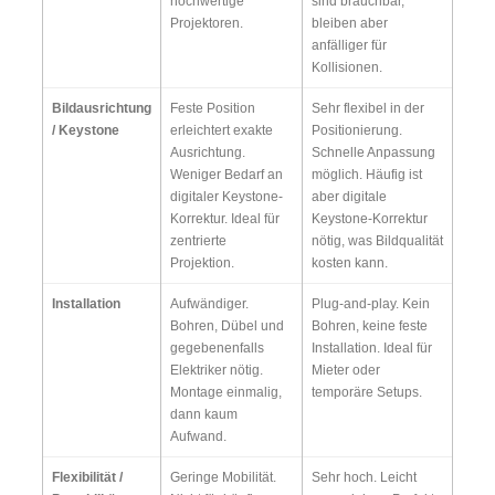
hochwertige
sind brauchbar,
Projektoren.
bleiben aber
anfälliger für
Kollisionen.
Bildausrichtung
Feste Position
Sehr flexibel in der
/ Keystone
erleichtert exakte
Positionierung.
Ausrichtung.
Schnelle Anpassung
Weniger Bedarf an
möglich. Häufig ist
digitaler Keystone-
aber digitale
Korrektur. Ideal für
Keystone-Korrektur
zentrierte
nötig, was Bildqualität
Projektion.
kosten kann.
Installation
Aufwändiger.
Plug-and-play. Kein
Bohren, Dübel und
Bohren, keine feste
gegebenenfalls
Installation. Ideal für
Elektriker nötig.
Mieter oder
Montage einmalig,
temporäre Setups.
dann kaum
Aufwand.
Flexibilität /
Geringe Mobilität.
Sehr hoch. Leicht