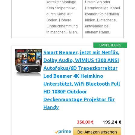
korrekter Montage.
Umstoßen oder
Kein Stolperrisiko
Herunterfallen. Kabel
durch Kabel auf
können Stolperfallen
Boden. Höhere
bilden. Einfacher zu
Einbruchhemmung
entwenden bei
in manchen Fällen.
offenem Raum.
EMPFEHLUNG
Smart Beamer, jetzt mit Netflix,
Dolby Audio, WiMiUS 1300 ANSI
Autofokus/6D Trapezkorrektur
Led Beamer 4K Heimkino
Unterstützt, WiFi Bluetooth Full
HD 1080P Outdoor
Deckenmontage Projektor für
Handy
358,00 €
195,24 €
Bei Amazon ansehen