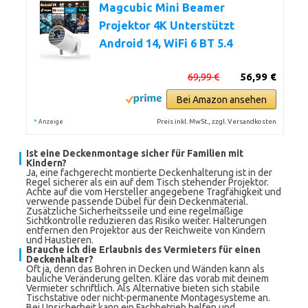
Magcubic Mini Beamer
Projektor 4K Unterstützt
Android 14, WiFi 6 BT 5.4
69,99 €
56,99 €
Bei Amazon ansehen
*
Preis inkl. MwSt., zzgl. Versandkosten
Anzeige
Ist eine Deckenmontage sicher für Familien mit
Kindern?
Ja, eine fachgerecht montierte Deckenhalterung ist in der
Regel sicherer als ein auf dem Tisch stehender Projektor.
Achte auf die vom Hersteller angegebene Tragfähigkeit und
verwende passende Dübel für dein Deckenmaterial.
Zusätzliche Sicherheitsseile und eine regelmäßige
Sichtkontrolle reduzieren das Risiko weiter. Halterungen
entfernen den Projektor aus der Reichweite von Kindern
und Haustieren.
Brauche ich die Erlaubnis des Vermieters für einen
Deckenhalter?
Oft ja, denn das Bohren in Decken und Wänden kann als
bauliche Veränderung gelten. Kläre das vorab mit deinem
Vermieter schriftlich. Als Alternative bieten sich stabile
Tischstative oder nicht-permanente Montagesysteme an.
Bei Unsicherheit kann ein Fachbetrieb helfen und