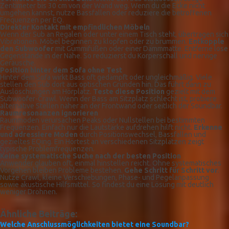
Zentimeter bis 30 cm von der Wand weg. Wenn du die Ecke nicht
umgehen kannst, nutze Bassfallen oder reduziere die betroffenen
Frequenzen per EQ.
Direkter Kontakt mit empfindlichen Möbeln
Wenn der Sub an Regalen oder unter einem Tisch steht, übertragen sich
Vibrationen. Möbel beginnen zu klopfen oder zu brummen.
Entkopple
den Subwoofer
mit Gummifüßen oder einer Dämmmatte. Entferne lose
Gegenstände in der Nähe. So reduzierst du Körperschall und nervige
Geräusche.
Position hinter dem Sofa ohne Test
Hinter dem Sofa wirkt Bass oft gedämpft oder ungleichmäßig. Viele
stellen den Sub dort aus optischen Gründen hin. Das führt dann zu
Auslöschungen am Hörplatz.
Teste diese Position
gezielt mit dem
Subwoofer-Crawl. Wenn der Bass am Sitzplatz schlecht ist, probiere
alternative Stellen näher an der Frontwand oder seitlich der Soundbar.
Raumresonanzen ignorieren
Raummoden verursachen Peaks oder Nullstellen bei bestimmten
Frequenzen. Einfach nur die Lautstärke aufdrehen hilft nicht.
Erkenne
und adressiere Moden
durch Positionswechsel, Bassfallen und
gezieltes EQing. Ein Hörtest an verschiedenen Sitzplätzen zeigt
typische Problemfrequenzen.
Keine systematische Suche nach der besten Position
Anwender glauben oft, einmal hinstellen reicht. Ohne systematisches
Vorgehen bleiben Probleme bestehen.
Gehe Schritt für Schritt vor
.
Nutze Crawl, kleine Verschiebungen, Phase- und Pegelanpassung
sowie akustische Hilfsmittel. So findest du eine Lösung mit deutlich
weniger Dröhnen.
Ähnliche Beiträge:
Welche Anschlussmöglichkeiten bietet eine Soundbar?