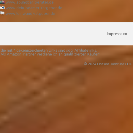
www.soundbar-berater.de
www.dein-beamer-ratgeber.de
www.leinwand-ratgeber.de
Impressum
die mit * gekennzeichneten Links sind sog. Affiliatelinks.
Als Amazon-Partner verdiene ich an qualifizierten Käufen!
© 2024 Ostsee-Ventures UG