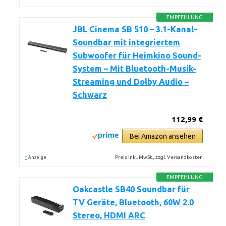
EMPFEHLUNG
JBL Cinema SB 510 – 3.1-Kanal-
Soundbar mit integriertem
Subwoofer für Heimkino Sound-
System – Mit Bluetooth-Musik-
Streaming und Dolby Audio –
Schwarz
112,99 €
Bei Amazon ansehen
*
Preis inkl. MwSt., zzgl. Versandkosten
Anzeige
EMPFEHLUNG
Oakcastle SB40 Soundbar für
TV Geräte, Bluetooth, 60W 2.0
Stereo, HDMI ARC