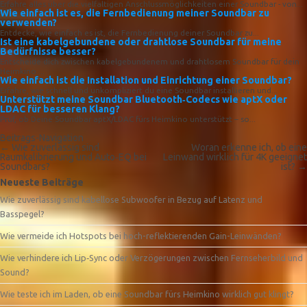
Erfahre alles über die vielfältigen Anschlussmöglichkeiten einer Soundbar - von...
Wie einfach ist es, die Fernbedienung meiner Soundbar zu
verwenden?
Entdecke, wie einfach es ist, die Fernbedienung deiner Soundbar zu...
Ist eine kabelgebundene oder drahtlose Soundbar für meine
Bedürfnisse besser?
Entscheide dich zwischen kabelgebundenem und drahtlosem Soundbar für dein
Heimkino....
Wie einfach ist die Installation und Einrichtung einer Soundbar?
Erfahre, wie schnell und unkompliziert du eine Soundbar installieren und...
Unterstützt meine Soundbar Bluetooth‑Codecs wie aptX oder
LDAC für besseren Klang?
Prüf, ob Deine Soundbar aptX/LDAC fürs Heimkino unterstützt – so...
Beitrags-Navigation
←
Wie zuverlässig sind
Woran erkenne ich, ob eine
Raumkalibrierung und Auto‑EQ bei
Leinwand wirklich für 4K geeignet
Soundbars?
ist?
→
Neueste Beiträge
Wie zuverlässig sind kabellose Subwoofer in Bezug auf Latenz und
Basspegel?
Wie vermeide ich Hotspots bei hoch-reflektierenden Gain-Leinwänden?
Wie verhindere ich Lip‑Sync oder Verzögerungen zwischen Fernseherbild und
Sound?
Wie teste ich im Laden, ob eine Soundbar fürs Heimkino wirklich gut klingt?