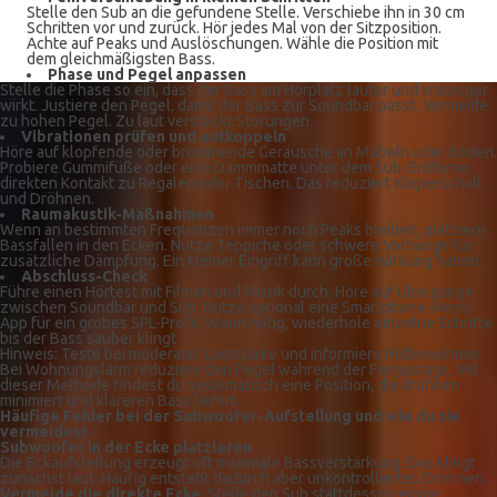
Stelle den Sub an die gefundene Stelle. Verschiebe ihn in 30 cm
Schritten vor und zurück. Hör jedes Mal von der Sitzposition.
Achte auf Peaks und Auslöschungen. Wähle die Position mit
dem gleichmäßigsten Bass.
Phase und Pegel anpassen
Stelle die Phase so ein, dass der Bass am Hörplatz lauter und knackiger
wirkt. Justiere den Pegel, damit der Bass zur Soundbar passt. Vermeide
zu hohen Pegel. Zu laut versteckt Störungen.
Vibrationen prüfen und entkoppeln
Höre auf klopfende oder brummende Geräusche an Möbeln oder Böden.
Probiere Gummifüße oder eine Dämmmatte unter dem Sub. Entferne
direkten Kontakt zu Regalen oder Tischen. Das reduziert Körperschall
und Dröhnen.
Raumakustik-Maßnahmen
Wenn an bestimmten Frequenzen immer noch Peaks bleiben, platziere
Bassfallen in den Ecken. Nutze Teppiche oder schwere Vorhänge für
zusätzliche Dämpfung. Ein kleiner Eingriff kann große Wirkung haben.
Abschluss-Check
Führe einen Hörtest mit Filmen und Musik durch. Höre auf Übergänge
zwischen Soundbar und Sub. Nutze optional eine Smartphone-Mess-
App für ein grobes SPL-Profil. Wenn nötig, wiederhole einzelne Schritte
bis der Bass sauber klingt.
Hinweis: Teste bei moderater Lautstärke und informiere Mitbewohner.
Bei Wohnungslärm reduziere den Pegel während der Feinjustage. Mit
dieser Methode findest du systematisch eine Position, die dröhnen
minimiert und klareren Bass liefert.
Häufige Fehler bei der Subwoofer-Aufstellung und wie du sie
vermeidest
Subwoofer in der Ecke platzieren
Die Eckaufstellung erzeugt oft maximale Bassverstärkung. Das klingt
zunächst laut. Häufig entsteht dadurch aber unkontrolliertes Dröhnen.
Vermeide die direkte Ecke
. Stelle den Sub stattdessen einige