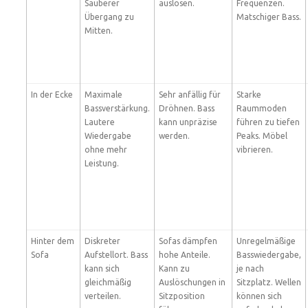
Sauberer
auslösen.
Frequenzen.
Übergang zu
Matschiger Bass.
Mitten.
In der Ecke
Maximale
Sehr anfällig für
Starke
Bassverstärkung.
Dröhnen. Bass
Raummoden
Lautere
kann unpräzise
führen zu tiefen
Wiedergabe
werden.
Peaks. Möbel
ohne mehr
vibrieren.
Leistung.
Hinter dem
Diskreter
Sofas dämpfen
Unregelmäßige
Sofa
Aufstellort. Bass
hohe Anteile.
Basswiedergabe,
kann sich
Kann zu
je nach
gleichmäßig
Auslöschungen in
Sitzplatz. Wellen
verteilen.
Sitzposition
können sich