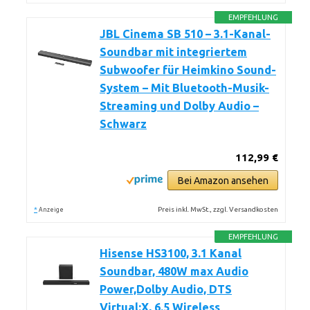
EMPFEHLUNG
JBL Cinema SB 510 – 3.1-Kanal-
Soundbar mit integriertem
Subwoofer für Heimkino Sound-
System – Mit Bluetooth-Musik-
Streaming und Dolby Audio –
Schwarz
112,99 €
Bei Amazon ansehen
*
Preis inkl. MwSt., zzgl. Versandkosten
Anzeige
EMPFEHLUNG
Hisense HS3100, 3.1 Kanal
Soundbar, 480W max Audio
Power,Dolby Audio, DTS
Virtual:X, 6.5 Wireless