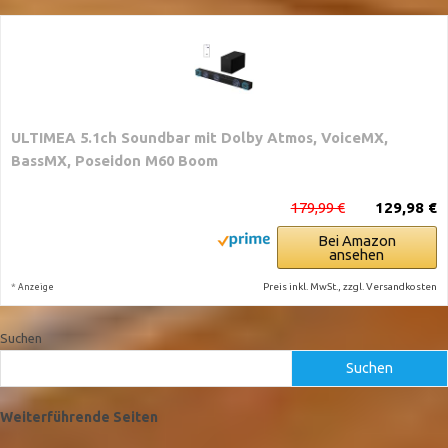
ULTIMEA 5.1ch Soundbar mit Dolby Atmos, VoiceMX,
BassMX, Poseidon M60 Boom
179,99 €
129,98 €
Bei Amazon
ansehen
*
Preis inkl. MwSt., zzgl. Versandkosten
Anzeige
Suchen
Suchen
Weiterführende Seiten