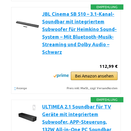
EMPFEHLUNG
JBL Cinema SB 510 – 3.1-Kanal-
Soundbar mit integriertem
Subwoofer für Heimkino Sound-
System – Mit Bluetooth-Musik-
Streaming und Dolby Audio –
Schwarz
112,99 €
Bei Amazon ansehen
*
Preis inkl. MwSt., zzgl. Versandkosten
Anzeige
EMPFEHLUNG
ULTIMEA 2.1 Soundbar für TV
Geräte mit integriertem
Subwoofer, APP-Steuerung,
132W All-in-One PC Soundbar