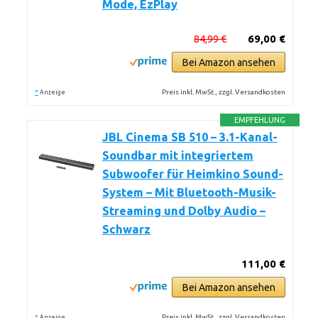
Mode, EzPlay
84,99 €
69,00 €
Bei Amazon ansehen
*
Preis inkl. MwSt., zzgl. Versandkosten
Anzeige
EMPFEHLUNG
JBL Cinema SB 510 – 3.1-Kanal-
Soundbar mit integriertem
Subwoofer für Heimkino Sound-
System – Mit Bluetooth-Musik-
Streaming und Dolby Audio –
Schwarz
111,00 €
Bei Amazon ansehen
*
Preis inkl. MwSt., zzgl. Versandkosten
Anzeige