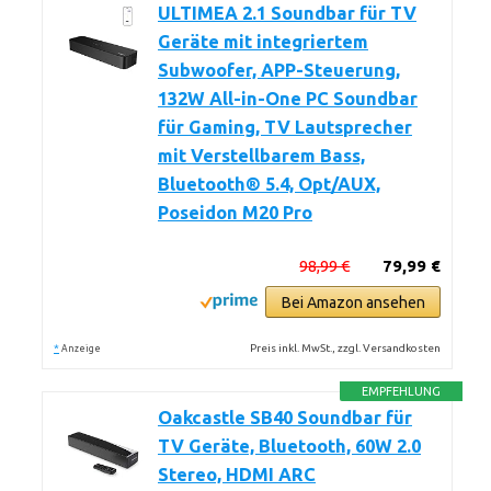
ULTIMEA 2.1 Soundbar für TV
Geräte mit integriertem
Subwoofer, APP-Steuerung,
132W All-in-One PC Soundbar
für Gaming, TV Lautsprecher
mit Verstellbarem Bass,
Bluetooth® 5.4, Opt/AUX,
Poseidon M20 Pro
98,99 €
79,99 €
Bei Amazon ansehen
*
Preis inkl. MwSt., zzgl. Versandkosten
Anzeige
EMPFEHLUNG
Oakcastle SB40 Soundbar für
TV Geräte, Bluetooth, 60W 2.0
Stereo, HDMI ARC