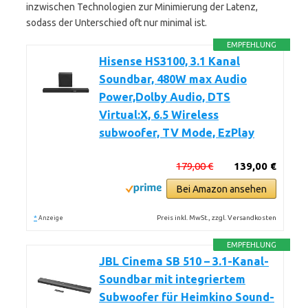
inzwischen Technologien zur Minimierung der Latenz,
sodass der Unterschied oft nur minimal ist.
EMPFEHLUNG
Hisense HS3100, 3.1 Kanal
Soundbar, 480W max Audio
Power,Dolby Audio, DTS
Virtual:X, 6.5 Wireless
subwoofer, TV Mode, EzPlay
179,00 €
139,00 €
Bei Amazon ansehen
*
Preis inkl. MwSt., zzgl. Versandkosten
Anzeige
EMPFEHLUNG
JBL Cinema SB 510 – 3.1-Kanal-
Soundbar mit integriertem
Subwoofer für Heimkino Sound-