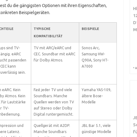
dest du die gängigsten Optionen mit ihren Eigenschaften,
H
konkreten Beispielgeräten.
1
D
CHTEILE
TYPISCHE
BEISPIELE
M
KOMPATIBILITÄT
ups sind TV-
TV mit ARC/eARC und
Sonos Arc,
ängig. eARC
CEC. Soundbar mit eARC
Samsung HW-
ucht passenden
für Dolby Atmos.
Q90A, Sony HT-
 CEC kann
A7000
*
A
uverlässig sein.
n eARC. Kein
Fast jeder TV und viele
Yamaha YAS-109,
by Atmos. Kein
Soundbars. Manche
ältere Bose-
 für Lautstärke
Quellen werden von TV
Modelle
r TV-
auf Stereo oder Dolby
nbedienung.
Digital runtergemischt.
J
S
pression und
Quellgerät mit A2DP.
JBL Bar 5.1, viele
f
ere Latenz.
Manche Soundbars
günstige Modelle