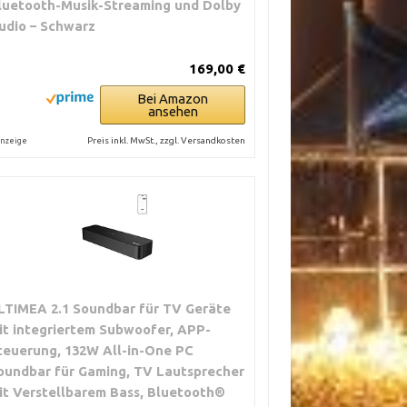
luetooth-Musik-Streaming und Dolby
udio – Schwarz
169,00 €
Bei Amazon
ansehen
Preis inkl. MwSt., zzgl. Versandkosten
nzeige
LTIMEA 2.1 Soundbar für TV Geräte
it integriertem Subwoofer, APP-
teuerung, 132W All-in-One PC
oundbar für Gaming, TV Lautsprecher
it Verstellbarem Bass, Bluetooth®