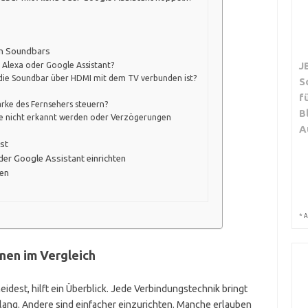
on Soundbars
J
 Alexa oder Google Assistant?
 die Soundbar über HDMI mit dem TV verbunden ist?
S
f
ärke des Fernsehers steuern?
B
le nicht erkannt werden oder Verzögerungen
A
st
oder Google Assistant einrichten
en
*
A
nen im Vergleich
idest, hilft ein Überblick. Jede Verbindungstechnik bringt
Klang. Andere sind einfacher einzurichten. Manche erlauben