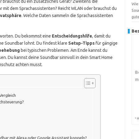
 brauchst du ein zusätzliches Gerät? Zweitens die
Wie 
ar mit dem Sprachassistenten? Reicht WLAN oder brauchst du
Sou
ivatsphäre
. Welche Daten sammeln die Sprachassistenten
gut
Bes
ntworten. Du bekommst eine
Entscheidungshilfe
, damit du
ne Soundbar lohnt. Du findest klare
Setup-Tipps
für gängige
behebung
bei typischen Problemen. Am Ende kannst du
en. Du kannst deine Soundbar sinnvoll in dein Smart Home
nschutz achten musst.
B
m
Vergleich
achsteuerung?
*
A
ndbar mit Alexa oder Google Assistant koppeln?