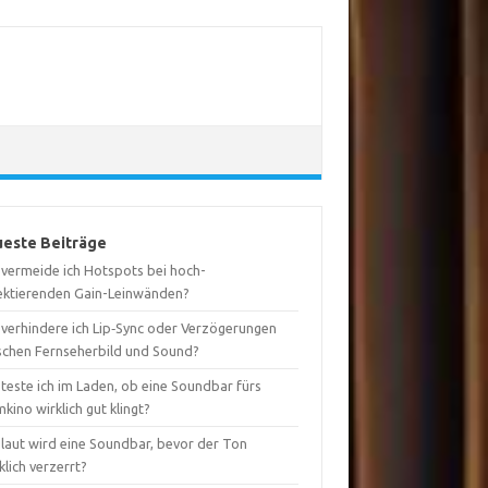
este Beiträge
 vermeide ich Hotspots bei hoch-
lektierenden Gain-Leinwänden?
 verhindere ich Lip‑Sync oder Verzögerungen
schen Fernseherbild und Sound?
teste ich im Laden, ob eine Soundbar fürs
kino wirklich gut klingt?
 laut wird eine Soundbar, bevor der Ton
lich verzerrt?