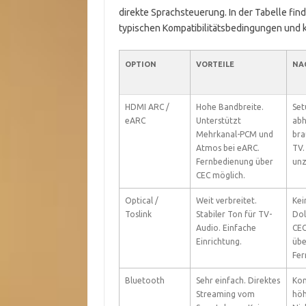
direkte Sprachsteuerung. In der Tabelle fin
typischen Kompatibilitätsbedingungen und 
OPTION
VORTEILE
NA
HDMI ARC /
Hohe Bandbreite.
Set
eARC
Unterstützt
abh
Mehrkanal-PCM und
bra
Atmos bei eARC.
TV.
Fernbedienung über
unz
CEC möglich.
Optical /
Weit verbreitet.
Kei
Toslink
Stabiler Ton für TV-
Dol
Audio. Einfache
CEC
Einrichtung.
übe
Fer
Bluetooth
Sehr einfach. Direktes
Kom
Streaming vom
höh