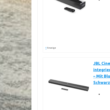
*
Anzeige
JBL Cine
integri
– Mit Bl
Schwarz