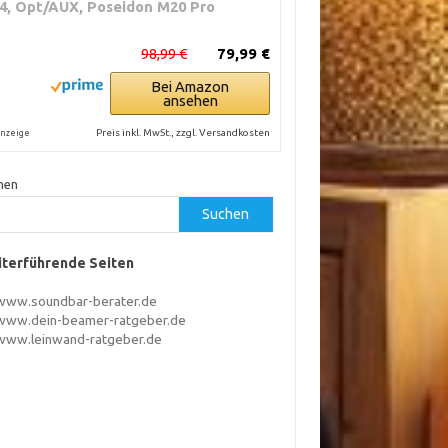
.4, Opt/AUX, Poseidon M20 Pro
98,99 €
79,99 €
Bei Amazon
ansehen
Preis inkl. MwSt., zzgl. Versandkosten
nzeige
hen
Suchen
terführende Seiten
www.soundbar-berater.de
www.dein-beamer-ratgeber.de
www.leinwand-ratgeber.de