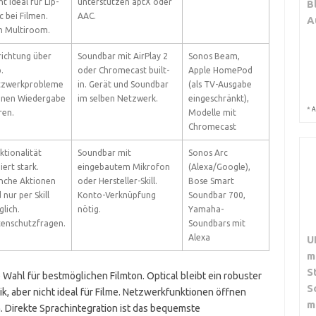
ht ideal für Lip-
unterstützen aptX oder
B
c bei Filmen.
AAC.
A
n Multiroom.
richtung über
Soundbar mit AirPlay 2
Sonos Beam,
.
oder Chromecast built-
Apple HomePod
tzwerkprobleme
in. Gerät und Soundbar
(als TV-Ausgabe
nen Wiedergabe
im selben Netzwerk.
eingeschränkt),
*
A
ren.
Modelle mit
Chromecast
ktionalität
Soundbar mit
Sonos Arc
iert stark.
eingebautem Mikrofon
(Alexa/Google),
che Aktionen
oder Hersteller-Skill.
Bose Smart
 nur per Skill
Konto-Verknüpfung
Soundbar 700,
lich.
nötig.
Yamaha-
enschutzfragen.
Soundbars mit
Alexa
U
m
S
ahl für bestmöglichen Filmton. Optical bleibt ein robuster
S
k, aber nicht ideal für Filme. Netzwerkfunktionen öffnen
m
 Direkte Sprachintegration ist das bequemste