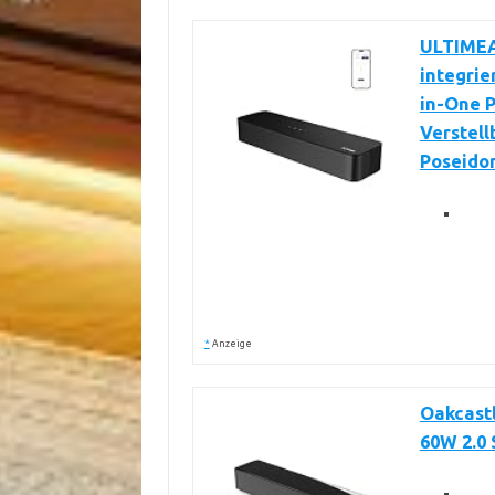
ULTIMEA
integrie
in-One 
Verstell
Poseido
*
Anzeige
Oakcastl
60W 2.0