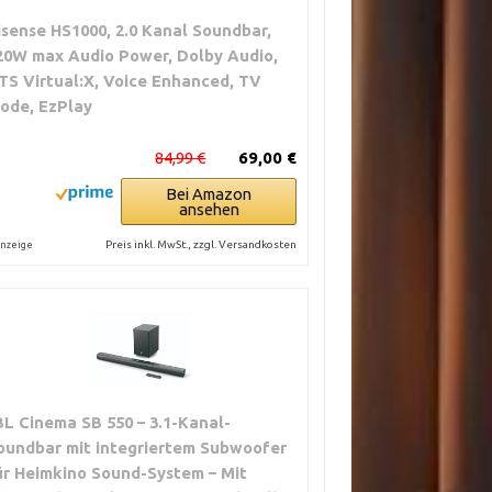
isense HS1000, 2.0 Kanal Soundbar,
20W max Audio Power, Dolby Audio,
TS Virtual:X, Voice Enhanced, TV
ode, EzPlay
84,99 €
69,00 €
Bei Amazon
ansehen
Preis inkl. MwSt., zzgl. Versandkosten
nzeige
BL Cinema SB 550 – 3.1-Kanal-
oundbar mit integriertem Subwoofer
ür Heimkino Sound-System – Mit