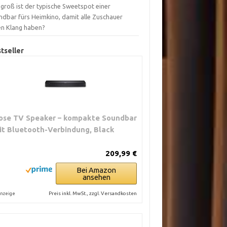
groß ist der typische Sweetspot einer
ndbar fürs Heimkino, damit alle Zuschauer
en Klang haben?
tseller
ose TV Speaker – kompakte Soundbar
it Bluetooth-Verbindung, Black
209,99 €
Bei Amazon
ansehen
Preis inkl. MwSt., zzgl. Versandkosten
nzeige