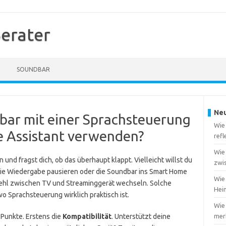
erater
SOUNDBAR
Neu
bar mit einer Sprachsteuerung
Wie
e Assistant verwenden?
ref
Wie
und fragst dich, ob das überhaupt klappt. Vielleicht willst du
zwi
die Wiedergabe pausieren oder die Soundbar ins Smart Home
Wie 
efehl zwischen TV und Streaminggerät wechseln. Solche
Heim
wo Sprachsteuerung wirklich praktisch ist.
Wie
 Punkte. Erstens die
Kompatibilität
. Unterstützt deine
merk