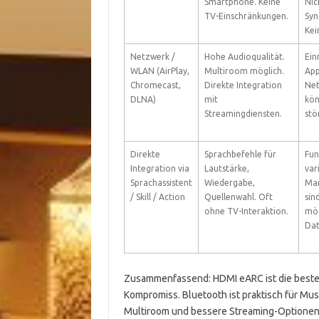
Smartphone. Keine
Nic
TV-Einschränkungen.
Syn
Kei
Netzwerk /
Hohe Audioqualität.
Ein
WLAN (AirPlay,
Multiroom möglich.
App
Chromecast,
Direkte Integration
Ne
DLNA)
mit
kön
Streamingdiensten.
stö
Direkte
Sprachbefehle für
Fun
Integration via
Lautstärke,
vari
Sprachassistent
Wiedergabe,
Man
/ Skill / Action
Quellenwahl. Oft
sind
ohne TV-Interaktion.
mög
Dat
Zusammenfassend: HDMI eARC ist die beste W
Kompromiss. Bluetooth ist praktisch für Musi
Multiroom und bessere Streaming-Optionen.