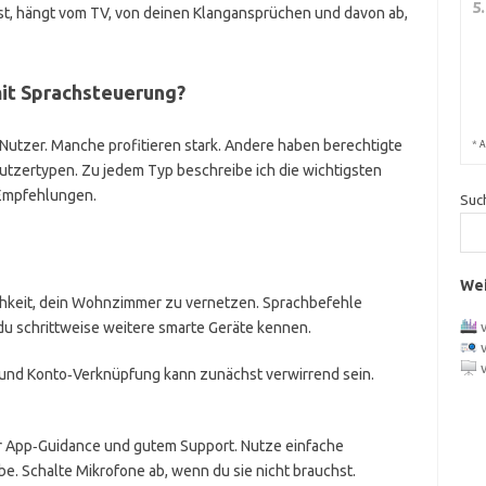
5
st, hängt vom TV, von deinen Klangansprüchen und davon ab,
mit Sprachsteuerung?
Nutzer. Manche profitieren stark. Andere haben berechtigte
*
A
Nutzertypen. Zu jedem Typ beschreibe ich die wichtigsten
 Empfehlungen.
Suc
Wei
chkeit, dein Wohnzimmer zu vernetzen. Sprachbefehle
du schrittweise weitere smarte Geräte kennen.
 und Konto‑Verknüpfung kann zunächst verwirrend sein.
r App‑Guidance und gutem Support. Nutze einfache
e. Schalte Mikrofone ab, wenn du sie nicht brauchst.