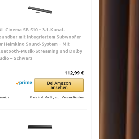
BL Cinema SB 510 – 3.1-Kanal-
oundbar mit integriertem Subwoofer
ür Heimkino Sound-System – Mit
luetooth-Musik-Streaming und Dolby
udio – Schwarz
112,99 €
Bei Amazon
ansehen
Preis inkl. MwSt., zzgl. Versandkosten
nzeige