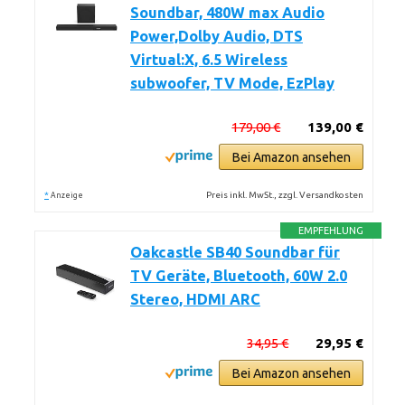
Soundbar, 480W max Audio
Power,Dolby Audio, DTS
Virtual:X, 6.5 Wireless
subwoofer, TV Mode, EzPlay
179,00 €
139,00 €
Bei Amazon ansehen
*
Preis inkl. MwSt., zzgl. Versandkosten
Anzeige
EMPFEHLUNG
Oakcastle SB40 Soundbar für
TV Geräte, Bluetooth, 60W 2.0
Stereo, HDMI ARC
34,95 €
29,95 €
Bei Amazon ansehen