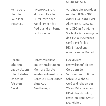
Soundbar-App.
Kein Sound
ARC/eARC nicht
Verbinde die Soundbar
über die
aktiviert. Falscher
mit dem HDMI‑ARC
Soundbar
HDMI-Port oder
oder HDMI‑eARC Port.
trotz CEC
Kabel. TV sendet
Aktiviere ARC/eARC
Audio an die internen
und CEC im TV-Menü.
Lautsprecher.
Stelle die Audioausgabe
des TVs auf externes
Gerät. Prüfe das
HDMI‑Kabel und
ersetze es bei Bedarf.
Geräte
Unterschiedliche CEC-
Deaktiviere CEC
schalten
Implementierungen.
testweise auf einem
ungewollt um
Mehrere Geräte
Gerät um den
oder Befehle
senden automatische
Verursacher zu finden.
landen bei
Befehle. HDMI-Switch
Schließe wichtige
falschem
ohne CEC-
Geräte direkt an den
Gerät
Passthrough.
TV an. Falls du einen
HDMI-Switch nutzt,
teste ihn ohne Switch.
Deaktiviere