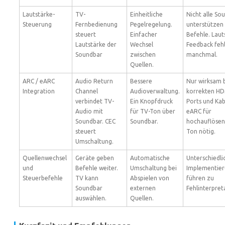
Lautstärke-
TV-
Einheitliche
Nicht alle So
Steuerung
Fernbedienung
Pegelregelung.
unterstützen 
steuert
Einfacher
Befehle. Laut
Lautstärke der
Wechsel
Feedback feh
Soundbar
zwischen
manchmal.
Quellen.
ARC / eARC
Audio Return
Bessere
Nur wirksam 
Integration
Channel
Audioverwaltung.
korrekten HD
verbindet TV-
Ein Knopfdruck
Ports und Kab
Audio mit
für TV-Ton über
eARC für
Soundbar. CEC
Soundbar.
hochauflöse
steuert
Ton nötig.
Umschaltung.
Quellenwechsel
Geräte geben
Automatische
Unterschiedli
und
Befehle weiter.
Umschaltung bei
Implementie
Steuerbefehle
TV kann
Abspielen von
führen zu
Soundbar
externen
Fehlinterpret
auswählen.
Quellen.