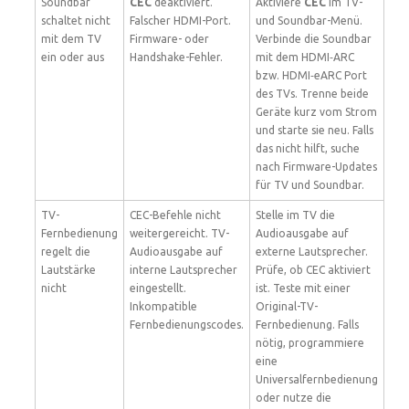
Soundbar
CEC
deaktiviert.
Aktiviere
CEC
im TV-
schaltet nicht
Falscher HDMI-Port.
und Soundbar-Menü.
mit dem TV
Firmware- oder
Verbinde die Soundbar
ein oder aus
Handshake-Fehler.
mit dem HDMI‑ARC
bzw. HDMI‑eARC Port
des TVs. Trenne beide
Geräte kurz vom Strom
und starte sie neu. Falls
das nicht hilft, suche
nach Firmware-Updates
für TV und Soundbar.
TV-
CEC-Befehle nicht
Stelle im TV die
Fernbedienung
weitergereicht. TV-
Audioausgabe auf
regelt die
Audioausgabe auf
externe Lautsprecher.
Lautstärke
interne Lautsprecher
Prüfe, ob CEC aktiviert
nicht
eingestellt.
ist. Teste mit einer
Inkompatible
Original-TV-
Fernbedienungscodes.
Fernbedienung. Falls
nötig, programmiere
eine
Universalfernbedienung
oder nutze die