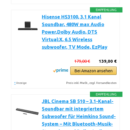
EMPFEHLUNG
Hisense HS3100, 3.1 Kanal
Soundbar, 480W max Audio
Power,Dolby Audio, DTS
Virtual:X, 6.5 Wireless
subwoofer, TV Mode, EzPlay
179,00 €
139,00 €
Bei Amazon ansehen
*
Preis inkl. MwSt., zzgl. Versandkosten
Anzeige
EMPFEHLUNG
JBL Cinema SB 510 – 3.1-Kanal-
Soundbar mit integriertem
Subwoofer für Heimkino Sound-
System – Mit Bluetooth-Musik-