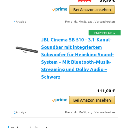
98,99 €
59,99 €
Bei Amazon ansehen
*
Preis inkl. MwSt., zzgl. Versandkosten
Anzeige
EMPFEHLUNG
JBL Cinema SB 510 – 3.1-Kanal-
Soundbar mit integriertem
Subwoofer für Heimkino Sound-
System – Mit Bluetooth-Musik-
Streaming und Dolby Audio –
Schwarz
111,00 €
Bei Amazon ansehen
*
Preis inkl. MwSt., zzgl. Versandkosten
Anzeige