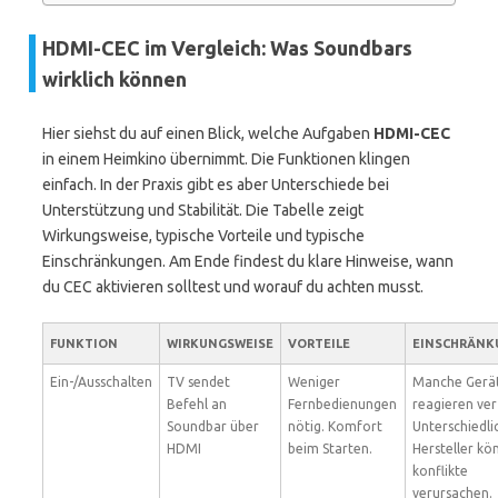
HDMI-CEC im Vergleich: Was Soundbars
wirklich können
Hier siehst du auf einen Blick, welche Aufgaben
HDMI-CEC
in einem Heimkino übernimmt. Die Funktionen klingen
einfach. In der Praxis gibt es aber Unterschiede bei
Unterstützung und Stabilität. Die Tabelle zeigt
Wirkungsweise, typische Vorteile und typische
Einschränkungen. Am Ende findest du klare Hinweise, wann
du CEC aktivieren solltest und worauf du achten musst.
FUNKTION
WIRKUNGSWEISE
VORTEILE
EINSCHRÄNK
Ein-/Ausschalten
TV sendet
Weniger
Manche Gerä
Befehl an
Fernbedienungen
reagieren ver
Soundbar über
nötig. Komfort
Unterschiedli
HDMI
beim Starten.
Hersteller kö
konflikte
verursachen.