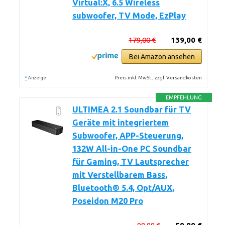
Virtual:X, 6.5 Wireless
subwoofer, TV Mode, EzPlay
179,00 €
139,00 €
Bei Amazon ansehen
*
Preis inkl. MwSt., zzgl. Versandkosten
Anzeige
EMPFEHLUNG
ULTIMEA 2.1 Soundbar für TV
Geräte mit integriertem
Subwoofer, APP-Steuerung,
132W All-in-One PC Soundbar
für Gaming, TV Lautsprecher
mit Verstellbarem Bass,
Bluetooth® 5.4, Opt/AUX,
Poseidon M20 Pro