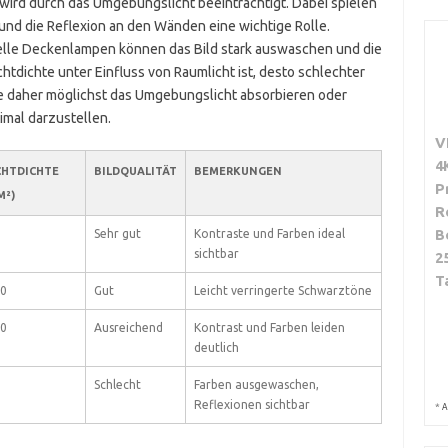
 wird durch das Umgebungslicht beeinträchtigt. Dabei spielen
on und die Reflexion an den Wänden eine wichtige Rolle.
elle Deckenlampen können das Bild stark auswaschen und die
htdichte unter Einfluss von Raumlicht ist, desto schlechter
llte daher möglichst das Umgebungslicht absorbieren oder
mal darzustellen.
V
4
CHTDICHTE
BILDQUALITÄT
BEMERKUNGEN
P
M²)
R
B
Sehr gut
Kontraste und Farben ideal
sichtbar
2
T
0
Gut
Leicht verringerte Schwarztöne
0
Ausreichend
Kontrast und Farben leiden
deutlich
Schlecht
Farben ausgewaschen,
Reflexionen sichtbar
*
A