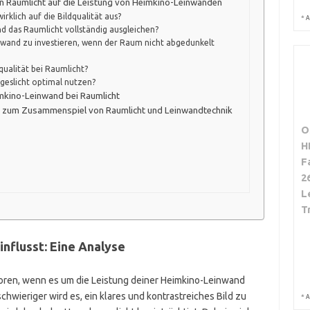
on Raumlicht auf die Leistung von Heimkino-Leinwänden
rklich auf die Bildqualität aus?
*
A
nd das Raumlicht vollständig ausgleichen?
einwand zu investieren, wenn der Raum nicht abgedunkelt
qualität bei Raumlicht?
geslicht optimal nutzen?
mkino-Leinwand bei Raumlicht
e zum Zusammenspiel von Raumlicht und Leinwandtechnik
O
H
F
2
L
T
nflusst: Eine Analyse
toren, wenn es um die Leistung deiner Heimkino-Leinwand
schwieriger wird es, ein klares und kontrastreiches Bild zu
*
A