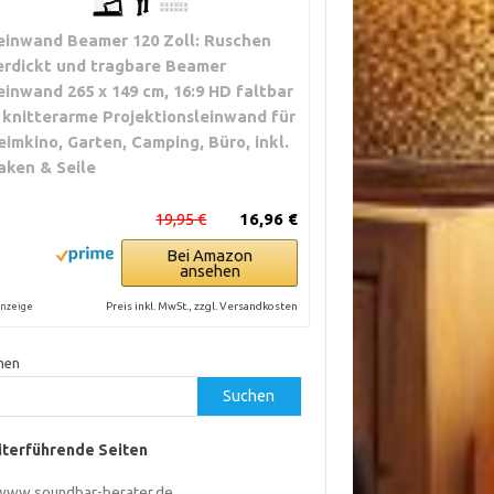
einwand Beamer 120 Zoll: Ruschen
erdickt und tragbare Beamer
einwand 265 x 149 cm, 16:9 HD faltbar
 knitterarme Projektionsleinwand für
eimkino, Garten, Camping, Büro, inkl.
aken & Seile
19,95 €
16,96 €
Bei Amazon
ansehen
Preis inkl. MwSt., zzgl. Versandkosten
nzeige
hen
Suchen
terführende Seiten
www.soundbar-berater.de