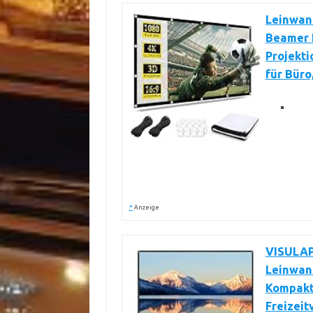
Leinwand
Beamer 
Projekti
für Büro
*
Anzeige
VISULAP
Leinwand
Kompakt,
Freizeit