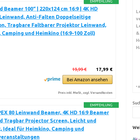
EMPFEHLUNG
 Beamer 100“ | 220x124 cm 16:9 | 4K HD
L
Leinwand, Anti-Falten Doppelseitige
v
on, Tragbare Faltbarer Projektor Leinwand,
L
, Camping und Heimkino (16:9-100 Zoll)
&
H
H
19,99 €
17,99 €
Bei Amazon ansehen
*
A
Preis inkl. MwSt., zzgl. Versandkosten
Suc
EMPFEHLUNG
EX 80 Leinwand Beamer, 4K HD 16:9 Beamer
 Tragbar Projector Screen, Leicht und
Wei
 Ideal für Heimkino, Camping und
veranstaltungen