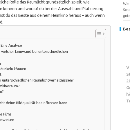
elche Rolle das Raumlicht grundsätzlich spielt, wie
Wie 
ren können und worauf du bei der Auswahl und Platzierung
Sou
mst du das Beste aus deinem Heimkino heraus – auch wenn
gut
d.
Bes
 Eine Analyse
 welcher Leinwand bei unterschiedlichen
m
V
abdunkeln können
S
t
 unterschiedlichen Raumlichtverhältnissen?
2
eimkinoraum?
G
en?
h
T
cht deine Bildqualität beeinflussen kann
s Films
geszeiten