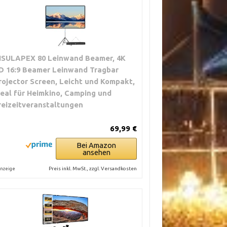
ISULAPEX 80 Leinwand Beamer, 4K
D 16:9 Beamer Leinwand Tragbar
rojector Screen, Leicht und Kompakt,
deal für Heimkino, Camping und
reizeitveranstaltungen
69,99 €
Bei Amazon
ansehen
Preis inkl. MwSt., zzgl. Versandkosten
nzeige