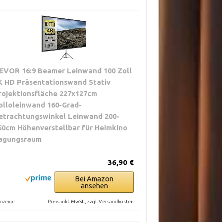
EVOR 16:9 Beamer Leinwand 100 Zoll
K HD Präsentationswand Stativ
rojektionsfläche 227x127cm
olloleinwand ​160-Grad-
etrachtungswinkel Leinwand 200-
50cm Höhenverstellbar für Heimkino
agungsraum
36,90 €
Bei Amazon
ansehen
Preis inkl. MwSt., zzgl. Versandkosten
nzeige