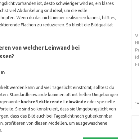
slicht vorhanden ist, desto schwieriger wird es, ein klares
chst viel Abdunkelung sind ideal, um die volle
öpfen. Wenn du das nicht immer realisieren kannst, hilft es,
ektierende Flächen zu reduzieren. So bleibt die Bildqualität
V
H
eren von welcher Leinwand bei
P
issen?
I
F
um
elt werden kann und viel Tageslicht einströmt, solltest du
chten. Standardleinwände kommen oft mit hellen Umgebungen
 sogenannte
hochreflektierende Leinwände
oder spezielle
*
A
orteile. Sie sind so konstruiert, dass sie Umgebungslicht von
gen, dass das Bild auch bei Tageslicht noch gut erkennbar
zen, profitieren von diesen Modellen, um ausgewaschene
n.