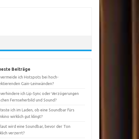
este Beiträge
 vermeide ich Hotspots bei hoch-
lektierenden Gain-Leinwänden?
 verhindere ich Lip‑Sync oder Verzögerungen
schen Fernseherbild und Sound?
teste ich im Laden, ob eine Soundbar fürs
kino wirklich gut klingt?
 laut wird eine Soundbar, bevor der Ton
lich verzerrt?