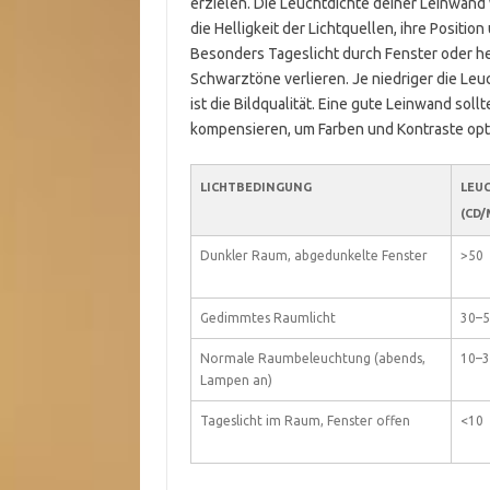
erzielen. Die Leuchtdichte deiner Leinwand
die Helligkeit der Lichtquellen, ihre Positi
Besonders Tageslicht durch Fenster oder h
Schwarztöne verlieren. Je niedriger die Leuc
ist die Bildqualität. Eine gute Leinwand so
kompensieren, um Farben und Kontraste opti
LICHTBEDINGUNG
LEU
(CD/
Dunkler Raum, abgedunkelte Fenster
>50
Gedimmtes Raumlicht
30–5
Normale Raumbeleuchtung (abends,
10–3
Lampen an)
Tageslicht im Raum, Fenster offen
<10