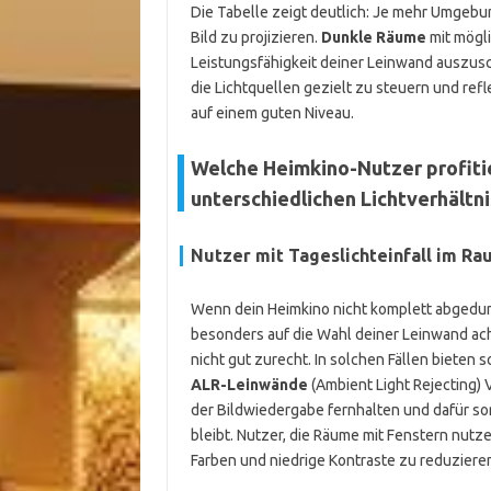
Die Tabelle zeigt deutlich: Je mehr Umgebung
Bild zu projizieren.
Dunkle Räume
mit mögli
Leistungsfähigkeit deiner Leinwand auszusch
die Lichtquellen gezielt zu steuern und refl
auf einem guten Niveau.
Welche Heimkino-Nutzer profiti
unterschiedlichen Lichtverhältn
Nutzer mit Tageslichteinfall im Ra
Wenn dein Heimkino nicht komplett abgedunk
besonders auf die Wahl deiner Leinwand a
nicht gut zurecht. In solchen Fällen bieten
ALR-Leinwände
(Ambient Light Rejecting) V
der Bildwiedergabe fernhalten und dafür sor
bleibt. Nutzer, die Räume mit Fenstern nut
Farben und niedrige Kontraste zu reduziere