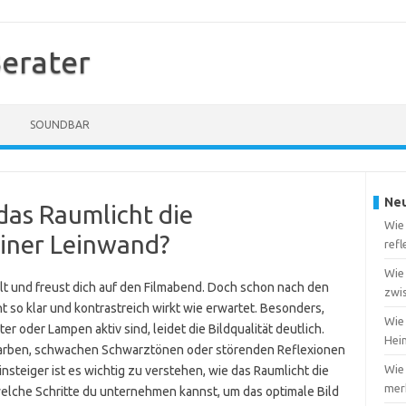
erater
SOUNDBAR
Neu
 das Raumlicht die
Wie
einer Leinwand?
ref
Wie
t und freust dich auf den Filmabend. Doch schon nach den
zwi
t so klar und kontrastreich wirkt wie erwartet. Besonders,
Wie 
 oder Lampen aktiv sind, leidet die Bildqualität deutlich.
Heim
Farben, schwachen Schwarztönen oder störenden Reflexionen
Wie
insteiger ist es wichtig zu verstehen, wie das Raumlicht die
merk
elche Schritte du unternehmen kannst, um das optimale Bild