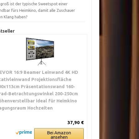
groß ist der typische Sweetspot einer
ndbar fürs Heimkino, damit alle Zuschauer
en Klang haben?
tseller
EVOR 16:9 Beamer Leinwand 4K HD
tativleinwand Projektionsfläche
00x113cm Präsentationswand 160-
rad-Betrachtungswinkel 200-250cm
öhenverstellbar ideal für Heimkino
agungsraum Hochzeiten
37,90 €
Bei Amazon
ansehen