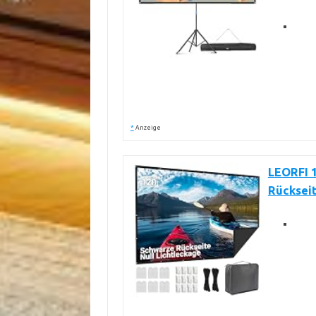
*
Anzeige
LEORFI 
Rückseit