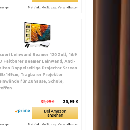
Preis inkl. MwSt., zzgl. Versandkosten
nzeige
soeri Leinwand Beamer 120 Zoll, 16:9
D Faltbarer Beamer Leinwand, Anti-
alten Doppelseitige Projector Screen
65x149cm, Tragbarer Projektor
einwände für Zuhause, Schule,
reffen
32,99 €
23,99 €
Bei Amazon
ansehen
Preis inkl. MwSt., zzgl. Versandkosten
nzeige