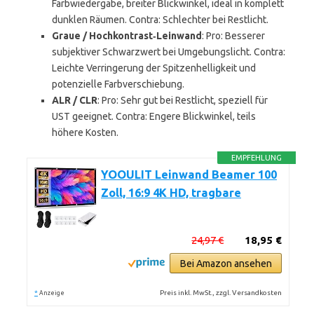
Farbwiedergabe, breiter Blickwinkel, ideal in komplett
dunklen Räumen. Contra: Schlechter bei Restlicht.
Graue / Hochkontrast‑Leinwand
: Pro: Besserer
subjektiver Schwarzwert bei Umgebungslicht. Contra:
Leichte Verringerung der Spitzenhelligkeit und
potenzielle Farbverschiebung.
ALR / CLR
: Pro: Sehr gut bei Restlicht, speziell für
UST geeignet. Contra: Engere Blickwinkel, teils
höhere Kosten.
EMPFEHLUNG
YOOULIT Leinwand Beamer 100
Zoll, 16:9 4K HD, tragbare
24,97 €
18,95 €
Bei Amazon ansehen
*
Preis inkl. MwSt., zzgl. Versandkosten
Anzeige