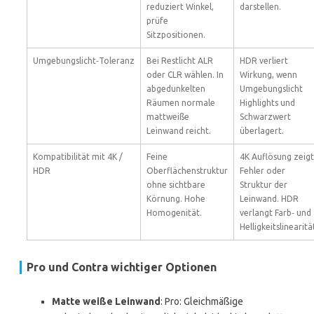
reduziert Winkel,
darstellen.
prüfe
Sitzpositionen.
Umgebungslicht‑Toleranz
Bei Restlicht ALR
HDR verliert
oder CLR wählen. In
Wirkung, wenn
abgedunkelten
Umgebungslicht
Räumen normale
Highlights und
mattweiße
Schwarzwert
Leinwand reicht.
überlagert.
Kompatibilität mit 4K /
Feine
4K Auflösung zeigt
HDR
Oberflächenstruktur
Fehler oder
ohne sichtbare
Struktur der
Körnung. Hohe
Leinwand. HDR
Homogenität.
verlangt Farb‑ und
Helligkeitslinearitä
Pro und Contra wichtiger Optionen
Matte weiße Leinwand
: Pro: Gleichmäßige