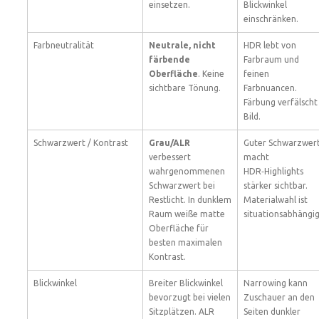
einsetzen.
Blickwinkel
einschränken.
Farbneutralität
Neutrale, nicht
HDR lebt von
färbende
Farbraum und
Oberfläche
. Keine
feinen
sichtbare Tönung.
Farbnuancen.
Färbung verfälscht
Bild.
Schwarzwert / Kontrast
Grau/ALR
Guter Schwarzwer
verbessert
macht
wahrgenommenen
HDR‑Highlights
Schwarzwert bei
stärker sichtbar.
Restlicht. In dunklem
Materialwahl ist
Raum weiße matte
situationsabhängig
Oberfläche für
besten maximalen
Kontrast.
Blickwinkel
Breiter Blickwinkel
Narrowing kann
bevorzugt bei vielen
Zuschauer an den
Sitzplätzen. ALR
Seiten dunkler