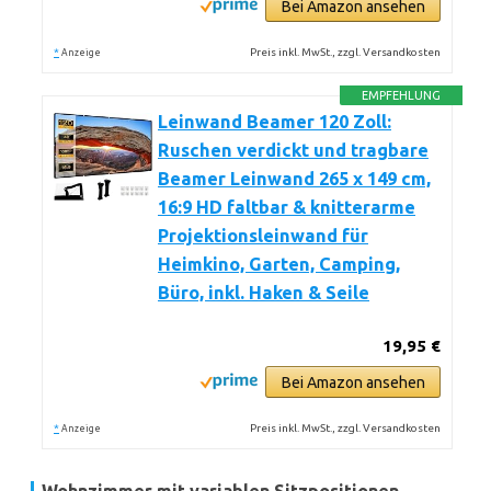
Bei Amazon ansehen
*
Preis inkl. MwSt., zzgl. Versandkosten
Anzeige
EMPFEHLUNG
Leinwand Beamer 120 Zoll:
Ruschen verdickt und tragbare
Beamer Leinwand 265 x 149 cm,
16:9 HD faltbar & knitterarme
Projektionsleinwand für
Heimkino, Garten, Camping,
Büro, inkl. Haken & Seile
19,95 €
Bei Amazon ansehen
*
Preis inkl. MwSt., zzgl. Versandkosten
Anzeige