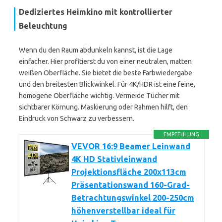
Dediziertes Heimkino mit kontrollierter
Beleuchtung
Wenn du den Raum abdunkeln kannst, ist die Lage
einfacher. Hier profitierst du von einer neutralen, matten
weißen Oberfläche. Sie bietet die beste Farbwiedergabe
und den breitesten Blickwinkel. Für 4K/HDR ist eine feine,
homogene Oberfläche wichtig. Vermeide Tücher mit
sichtbarer Körnung. Maskierung oder Rahmen hilft, den
Eindruck von Schwarz zu verbessern.
EMPFEHLUNG
VEVOR 16:9 Beamer Leinwand
4K HD Stativleinwand
Projektionsfläche 200x113cm
Präsentationswand 160-Grad-
Betrachtungswinkel 200-250cm
höhenverstellbar ideal für