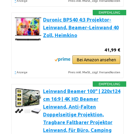
*
Preis inkl. MwSt., zzgl. Versandkosten
Anzeige
EMPFEHLUNG
Duronic BPS40 4:3 Projektor-
Leinwand, Beamer-Leinwand 40
Zoll, Heimkino
41,99 €
Bei Amazon ansehen
*
Preis inkl. MwSt., zzgl. Versandkosten
Anzeige
EMPFEHLUNG
Leinwand Beamer 100“ | 220x124
cm 16:9 | 4K HD Beamer
Leinwand, Anti-Falten
Doppelseitige Projektion,
Tragbare Faltbarer Projektor
Leinwand, für Büro, Camping