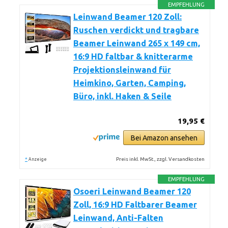
EMPFEHLUNG
Leinwand Beamer 120 Zoll:
Ruschen verdickt und tragbare
Beamer Leinwand 265 x 149 cm,
16:9 HD faltbar & knitterarme
Projektionsleinwand für
Heimkino, Garten, Camping,
Büro, inkl. Haken & Seile
19,95 €
Bei Amazon ansehen
*
Preis inkl. MwSt., zzgl. Versandkosten
Anzeige
EMPFEHLUNG
Osoeri Leinwand Beamer 120
Zoll, 16:9 HD Faltbarer Beamer
Leinwand, Anti-Falten