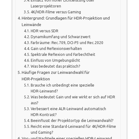
Einsatz von hoher Lichtleistung oder
Laserprojektoren
4K/HDR‑Filme versus Gaming
Hintergrund: Grundlagen für HDR‑Projektion und
Leinwände
HDR versus SDR
Dynamikumfang und Schwarzwert
Farb­räume: Rec.709, DCI‑P3 und Rec.2020
Gain und Reflexionsverhalten
Spektrale Reflexion und Farbechtheit
Einfluss von Umgebungslicht
Was bedeutet das praktisch?
Häufige Fragen zur Leinwandwahl für
HDR‑Projektion
Brauche ich unbedingt eine spezielle
HDR‑Leinwand?
Was bedeutet Gain und wie wirkt er sich auf HDR
aus?
Verbessert eine ALR‑Leinwand automatisch
HDR‑Kontrast?
Beeinflusst der Projektortyp die Leinwandwahl?
Reicht eine Standard‑Leinwand für 4K/HDR‑Filme
und Gaming?
Vor- und Nachteile einer speziellen HDR‑Leinwand