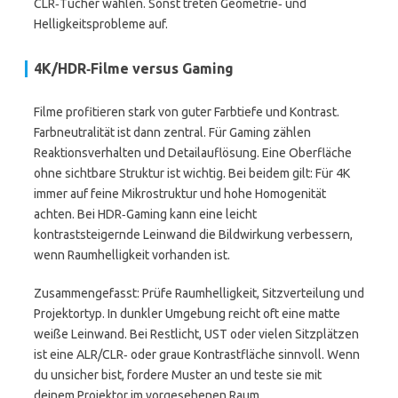
CLR‑Tücher wählen. Sonst treten Geometrie‑ und
Helligkeitsprobleme auf.
4K/HDR‑Filme versus Gaming
Filme profitieren stark von guter Farbtiefe und Kontrast.
Farbneutralität ist dann zentral. Für Gaming zählen
Reaktionsverhalten und Detailauflösung. Eine Oberfläche
ohne sichtbare Struktur ist wichtig. Bei beidem gilt: Für 4K
immer auf feine Mikrostruktur und hohe Homogenität
achten. Bei HDR‑Gaming kann eine leicht
kontraststeigernde Leinwand die Bildwirkung verbessern,
wenn Raumhelligkeit vorhanden ist.
Zusammengefasst: Prüfe Raumhelligkeit, Sitzverteilung und
Projektortyp. In dunkler Umgebung reicht oft eine matte
weiße Leinwand. Bei Restlicht, UST oder vielen Sitzplätzen
ist eine ALR/CLR‑ oder graue Kontrastfläche sinnvoll. Wenn
du unsicher bist, fordere Muster an und teste sie mit
deinem Projektor im vorgesehenen Raum.