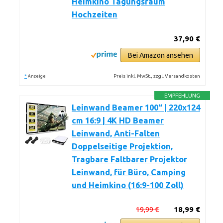
Heimkino Tagungsraum
Hochzeiten
37,90 €
Bei Amazon ansehen
*
Preis inkl. MwSt., zzgl. Versandkosten
Anzeige
EMPFEHLUNG
Leinwand Beamer 100“ | 220x124
cm 16:9 | 4K HD Beamer
Leinwand, Anti-Falten
Doppelseitige Projektion,
Tragbare Faltbarer Projektor
Leinwand, für Büro, Camping
und Heimkino (16:9-100 Zoll)
19,99 €
18,99 €