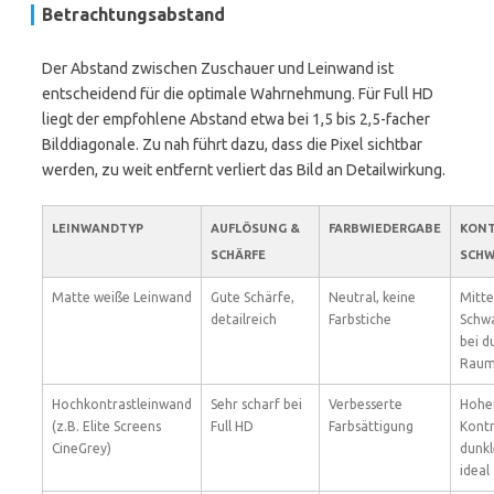
Betrachtungsabstand
Der Abstand zwischen Zuschauer und Leinwand ist
entscheidend für die optimale Wahrnehmung. Für Full HD
liegt der empfohlene Abstand etwa bei 1,5 bis 2,5-facher
Bilddiagonale. Zu nah führt dazu, dass die Pixel sichtbar
werden, zu weit entfernt verliert das Bild an Detailwirkung.
LEINWANDTYP
AUFLÖSUNG &
FARBWIEDERGABE
KONT
SCHÄRFE
SCH
Matte weiße Leinwand
Gute Schärfe,
Neutral, keine
Mitte
detailreich
Farbstiche
Schw
bei d
Rau
Hochkontrastleinwand
Sehr scharf bei
Verbesserte
Hohe
(z.B. Elite Screens
Full HD
Farbsättigung
Kontr
CineGrey)
dunk
ideal