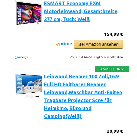
ESMART Economy EXM
Motorleinwand, Gesamtbreite
277 cm, Tuch: Weiß
154,98 €
Bei Amazon ansehen
*
Preis inkl. MwSt., zzgl. Versandkosten
Anzeige
EMPFEHLUNG
Leinwand Beamer 100 Zoll,16:9
Full HD Faltbarer Beamer
Leinwand,Waschbar Anti-Falten
Tragbare Projector Scre für
Heimkino, Büro und
Camping(Weiß)
20,98 €