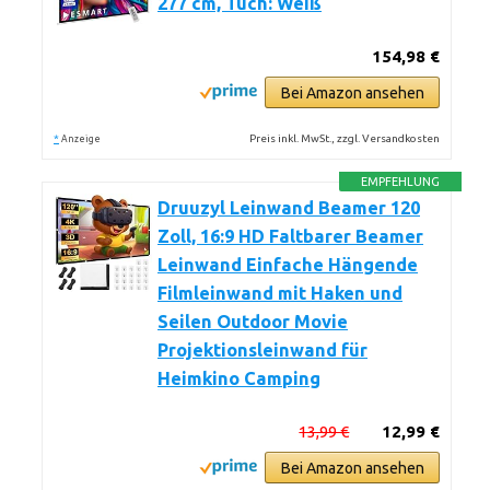
277 cm, Tuch: Weiß
154,98 €
Bei Amazon ansehen
*
Preis inkl. MwSt., zzgl. Versandkosten
Anzeige
EMPFEHLUNG
Druuzyl Leinwand Beamer 120
Zoll, 16:9 HD Faltbarer Beamer
Leinwand Einfache Hängende
Filmleinwand mit Haken und
Seilen Outdoor Movie
Projektionsleinwand für
Heimkino Camping
13,99 €
12,99 €
Bei Amazon ansehen