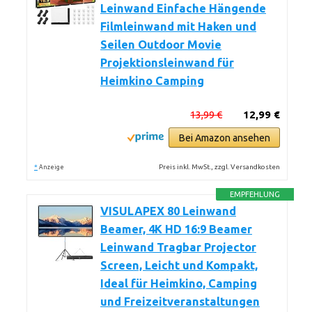
Leinwand Einfache Hängende
Filmleinwand mit Haken und
Seilen Outdoor Movie
Projektionsleinwand für
Heimkino Camping
13,99 €
12,99 €
Bei Amazon ansehen
*
Preis inkl. MwSt., zzgl. Versandkosten
Anzeige
EMPFEHLUNG
VISULAPEX 80 Leinwand
Beamer, 4K HD 16:9 Beamer
Leinwand Tragbar Projector
Screen, Leicht und Kompakt,
Ideal für Heimkino, Camping
und Freizeitveranstaltungen