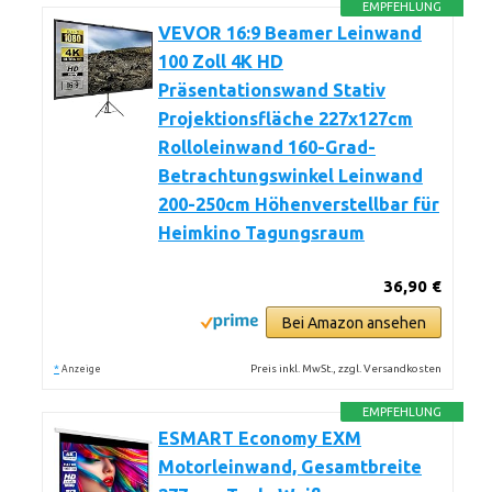
EMPFEHLUNG
VEVOR 16:9 Beamer Leinwand
100 Zoll 4K HD
Präsentationswand Stativ
Projektionsfläche 227x127cm
Rolloleinwand ​160-Grad-
Betrachtungswinkel Leinwand
200-250cm Höhenverstellbar für
Heimkino Tagungsraum
36,90 €
Bei Amazon ansehen
*
Preis inkl. MwSt., zzgl. Versandkosten
Anzeige
EMPFEHLUNG
ESMART Economy EXM
Motorleinwand, Gesamtbreite