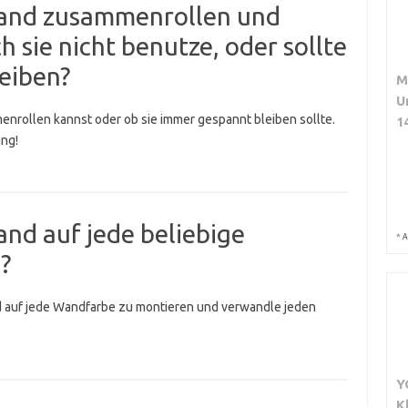
wand zusammenrollen und
 sie nicht benutze, oder sollte
eiben?
M
U
nrollen kannst oder ob sie immer gespannt bleiben sollte.
1
ung!
nd auf jede beliebige
*
A
?
nd auf jede Wandfarbe zu montieren und verwandle jeden
Y
K