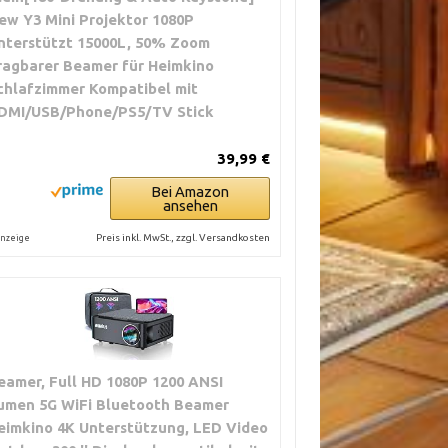
ew Y3 Mini Projektor 1080P
nterstützt 15000L, 50% Zoom
ragbarer Beamer für Heimkino
chlafzimmer Kompatibel mit
DMI/USB/Phone/PS5/TV Stick
39,99 €
Bei Amazon
ansehen
Preis inkl. MwSt., zzgl. Versandkosten
nzeige
eamer, Full HD 1080P 1200 ANSI
umen 5G WiFi Bluetooth Beamer
eimkino 4K Unterstützung, LED Video