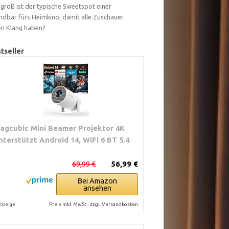
groß ist der typische Sweetspot einer
ndbar fürs Heimkino, damit alle Zuschauer
en Klang haben?
tseller
agcubic Mini Beamer Projektor 4K
nterstützt Android 14, WiFi 6 BT 5.4
69,99 €
56,99 €
Bei Amazon
ansehen
Preis inkl. MwSt., zzgl. Versandkosten
nzeige