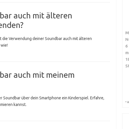
bar auch mit älteren
enden?
M
ist die Verwendung deiner Soundbar auch mit älteren
N
 wie!
6
m
1
S
bar auch mit meinem
ner Soundbar über dein Smartphone ein Kinderspiel. Erfahre,
*
A
imieren kannst.