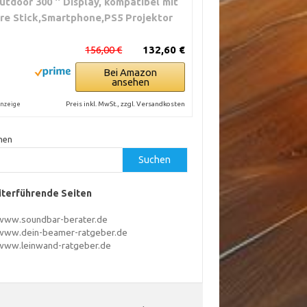
utdoor 300 '' Display, kompatibel mit
ire Stick,Smartphone,PS5 Projektor
156,00 €
132,60 €
Bei Amazon
ansehen
Preis inkl. MwSt., zzgl. Versandkosten
nzeige
hen
Suchen
terführende Seiten
www.soundbar-berater.de
www.dein-beamer-ratgeber.de
www.leinwand-ratgeber.de