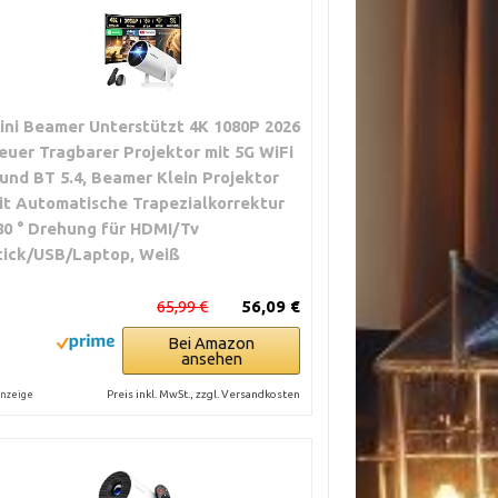
ini Beamer Unterstützt 4K 1080P 2026
euer Tragbarer Projektor mit 5G WiFi
 und BT 5.4, Beamer Klein Projektor
it Automatische Trapezialkorrektur
80 ° Drehung für HDMI/Tv
tick/USB/Laptop, Weiß
65,99 €
56,09 €
Bei Amazon
ansehen
Preis inkl. MwSt., zzgl. Versandkosten
nzeige