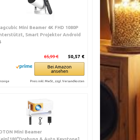
agcubic Mini Beamer 4K FHD 1080P
nterstützt, Smart Projektor Android
4
65,99 €
50,57 €
Bei Amazon
ansehen
Preis inkl. MwSt., zzgl. Versandkosten
nzeige
OTON Mini Beamer
lein[180°Drehung & Auto Keystone]