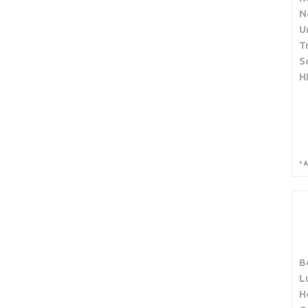
N
U
T
S
H
*
A
B
L
H