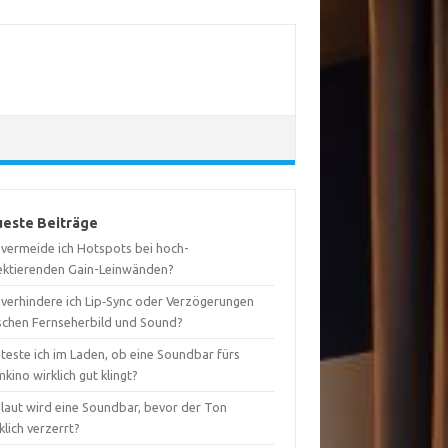
este Beiträge
 vermeide ich Hotspots bei hoch-
lektierenden Gain-Leinwänden?
 verhindere ich Lip‑Sync oder Verzögerungen
schen Fernseherbild und Sound?
teste ich im Laden, ob eine Soundbar fürs
kino wirklich gut klingt?
 laut wird eine Soundbar, bevor der Ton
lich verzerrt?