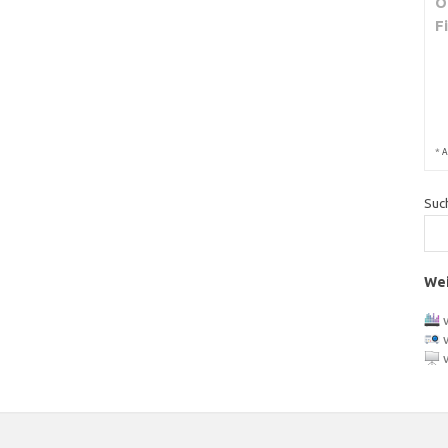
O
F
*
A
Suc
Wei