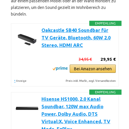
auf einem passenden Möbel oder an der Wand montiert zu
platzieren, um den Sound gezielt im Wohnbereich zu
bündeln.
EMPFEHLUNG
Oakcastle SB40 Soundbar für
TV Geräte, Bluetooth, 60W 2.0
Stereo, HDMI ARC
34,95 €
29,95 €
Bei Amazon ansehen
*
Preis inkl. MwSt., zzgl. Versandkosten
Anzeige
EMPFEHLUNG
Hisense HS1000, 2.0 Kanal
Soundbar, 120W max Audio
Power, Dolby Audio, DTS
Virtual:X, Voice Enhanced, TV