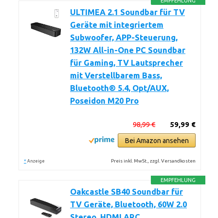
EMPFEHLUNG
ULTIMEA 2.1 Soundbar für TV
Geräte mit integriertem
Subwoofer, APP-Steuerung,
132W All-in-One PC Soundbar
für Gaming, TV Lautsprecher
mit Verstellbarem Bass,
Bluetooth® 5.4, Opt/AUX,
Poseidon M20 Pro
98,99 €
59,99 €
Bei Amazon ansehen
*
Preis inkl. MwSt., zzgl. Versandkosten
Anzeige
EMPFEHLUNG
Oakcastle SB40 Soundbar für
TV Geräte, Bluetooth, 60W 2.0
Stereo, HDMI ARC