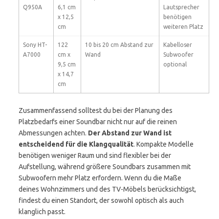
Q950A
6,1 cm
Lautsprecher
x 12,5
benötigen
cm
weiteren Platz
Sony HT-
122
10 bis 20 cm Abstand zur
Kabelloser
A7000
cm x
Wand
Subwoofer
9,5 cm
optional
x 14,7
cm
Zusammenfassend solltest du bei der Planung des
Platzbedarfs einer Soundbar nicht nur auf die reinen
Abmessungen achten.
Der Abstand zur Wand ist
entscheidend für die Klangqualität
. Kompakte Modelle
benötigen weniger Raum und sind flexibler bei der
Aufstellung, während größere Soundbars zusammen mit
Subwoofern mehr Platz erfordern. Wenn du die Maße
deines Wohnzimmers und des TV-Möbels berücksichtigst,
findest du einen Standort, der sowohl optisch als auch
klanglich passt.