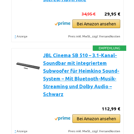
34,95 €
29,95 €
Bei Amazon ansehen
*
Preis inkl. MwSt., zzgl. Versandkosten
Anzeige
EMPFEHLUNG
JBL Cinema SB 510 – 3.1-Kanal-
Soundbar mit integriertem
Subwoofer für Heimkino Sound-
System – Mit Bluetooth-Musik-
Streaming und Dolby Audio –
Schwarz
112,99 €
Bei Amazon ansehen
*
Preis inkl. MwSt., zzgl. Versandkosten
Anzeige