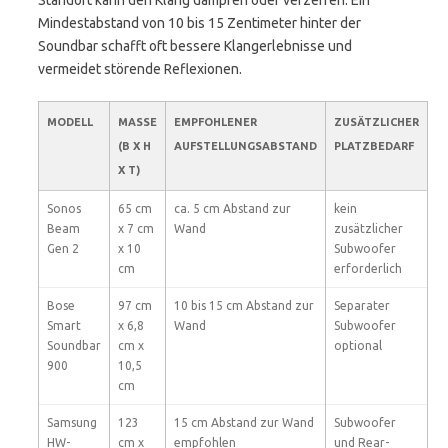
Standort kann den Klang dämpfen oder verzerren. Ein
Mindestabstand von 10 bis 15 Zentimeter hinter der
Soundbar schafft oft bessere Klangerlebnisse und
vermeidet störende Reflexionen.
MODELL
MASSE (
EMPFOHLENER
ZUSÄTZLICHER
B X H X
AUFSTELLUNGSABSTAND
PLATZBEDARF
T)
Sonos
65 cm
ca. 5 cm Abstand zur
kein
Beam
x 7 cm
Wand
zusätzlicher
Gen 2
x 10
Subwoofer
cm
erforderlich
Bose
97 cm
10 bis 15 cm Abstand zur
Separater
Smart
x 6,8
Wand
Subwoofer
Soundbar
cm x
optional
900
10,5
cm
Samsung
123
15 cm Abstand zur Wand
Subwoofer
HW-
cm x
empfohlen
und Rear-