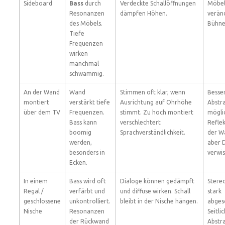
Sideboard
Bass
durch
Verdeckte Schallöffnungen
Möbel
Resonanzen
dämpfen Höhen.
verän
des Möbels.
Bühne
Tiefe
Frequenzen
wirken
manchmal
schwammig.
An der Wand
Wand
Stimmen oft klar, wenn
Besser
montiert
verstärkt tiefe
Ausrichtung auf Ohrhöhe
Abstr
über dem TV
Frequenzen.
stimmt. Zu hoch montiert
mögli
Bass kann
verschlechtert
Refle
boomig
Sprachverständlichkeit.
der W
werden,
aber D
besonders in
verwi
Ecken.
In einem
Bass wird oft
Dialoge können gedämpft
Stere
Regal /
verfärbt und
und diffuse wirken. Schall
stark
geschlossene
unkontrolliert.
bleibt in der Nische hängen.
abges
Nische
Resonanzen
Seitli
der Rückwand
Abstr