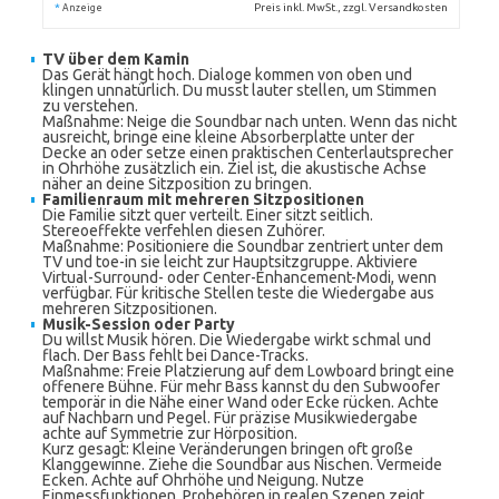
*
Preis inkl. MwSt., zzgl. Versandkosten
Anzeige
TV über dem Kamin
Das Gerät hängt hoch. Dialoge kommen von oben und
klingen unnatürlich. Du musst lauter stellen, um Stimmen
zu verstehen.
Maßnahme: Neige die Soundbar nach unten. Wenn das nicht
ausreicht, bringe eine kleine Absorberplatte unter der
Decke an oder setze einen praktischen Centerlautsprecher
in Ohrhöhe zusätzlich ein. Ziel ist, die akustische Achse
näher an deine Sitzposition zu bringen.
Familienraum mit mehreren Sitzpositionen
Die Familie sitzt quer verteilt. Einer sitzt seitlich.
Stereoeffekte verfehlen diesen Zuhörer.
Maßnahme: Positioniere die Soundbar zentriert unter dem
TV und toe-in sie leicht zur Hauptsitzgruppe. Aktiviere
Virtual-Surround- oder Center-Enhancement-Modi, wenn
verfügbar. Für kritische Stellen teste die Wiedergabe aus
mehreren Sitzpositionen.
Musik-Session oder Party
Du willst Musik hören. Die Wiedergabe wirkt schmal und
flach. Der Bass fehlt bei Dance-Tracks.
Maßnahme: Freie Platzierung auf dem Lowboard bringt eine
offenere Bühne. Für mehr Bass kannst du den Subwoofer
temporär in die Nähe einer Wand oder Ecke rücken. Achte
auf Nachbarn und Pegel. Für präzise Musikwiedergabe
achte auf Symmetrie zur Hörposition.
Kurz gesagt: Kleine Veränderungen bringen oft große
Klanggewinne. Ziehe die Soundbar aus Nischen. Vermeide
Ecken. Achte auf Ohrhöhe und Neigung. Nutze
Einmessfunktionen. Probehören in realen Szenen zeigt