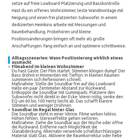
setze auf freie Lowboard-Platzierung und Basskontrolle.
Hast du ein offenes Wohnzimmer, teste Wandmontage mit
Neigung und einen frei platzierten Subwoofer. In einem
dedizierten Heimkino arbeite mit Messungen und
Raumbehandlung. Probehören und kleine
Positionsänderungen bringen oft mehr als große
Anschaffungen. Fang einfach an und optimiere schrittweise.
Alltagsszenarien: Wann Positionierung wirklich etwas
ausmacht
Filmabend im kleinen Wohnzimmer
Du hast Gäste. Der Film startet. Stimmen klingen dumpf. Der
Bass dröhnt in Momenten mit Tiefton. In kleinen Räumen
summieren sich Reflexionen schnell.
Maßnahme: Stelle die Soundbar frei auf das Lowboard.
Halte ein paar Zentimeter Abstand zur Rückwand.
Entkopple die Soundbar mit Gummipads. Platziere den
Subwoofer nicht direkt in der Ecke. Wenn nötig, senke den
EQ um 60 bis 100 Hertz leicht ab. Das schafft klarere
Stimmen und weniger Dröhnen.
Soundbar im Regal hinter Glas
Die Soundbar steht in einer Vitrine. Filme wirken leblos.
Höhen fehlen. Stereoeffekte gehen verloren.
Maßnahme: Ziehe die Soundbar aus der Nische oder öffne
die Rückwand. Entferne nach Möglichkeit die
Glasabdeckung. Alternativ verwende schalldurchlässiges
Material statt Glas. Aktiviere die Raumkorrektur oder hebe