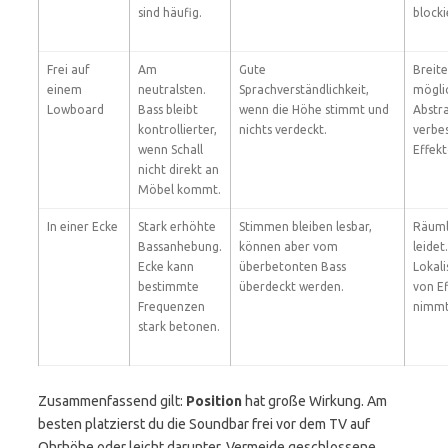
sind häufig.
blocki
Frei auf
Am
Gute
Breit
einem
neutralsten.
Sprachverständlichkeit,
möglic
Lowboard
Bass bleibt
wenn die Höhe stimmt und
Abstr
kontrollierter,
nichts verdeckt.
verbe
wenn Schall
Effek
nicht direkt an
Möbel kommt.
In einer Ecke
Stark erhöhte
Stimmen bleiben lesbar,
Räuml
Bassanhebung.
können aber vom
leidet.
Ecke kann
überbetonten Bass
Lokali
bestimmte
überdeckt werden.
von E
Frequenzen
nimmt
stark betonen.
Zusammenfassend gilt:
Position
hat große Wirkung. Am
besten platzierst du die Soundbar frei vor dem TV auf
Ohrhöhe oder leicht darunter. Vermeide geschlossene