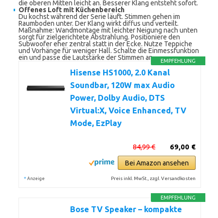
die oberen Mitten leicht an. Besserer Klang entsteht sofort.
Offenes Loft mit Küchenbereich
Du kochst während der Serie läuft. Stimmen gehen im
Raumboden unter. Der Klang wirkt diffus und verteilt.
Maßnahme: Wandmontage mit leichter Neigung nach unten
sorgt für zielgerichtete Abstrahlung. Positioniere den
Subwoofer eher zentral statt in der Ecke. Nutze Teppiche
und Vorhänge für weniger Hall. Schalte die Einmessfunktion
ein und passe die Lautstärke der Stimmen an.
EMPFEHLUNG
Hisense HS1000, 2.0 Kanal
Soundbar, 120W max Audio
Power, Dolby Audio, DTS
Virtual:X, Voice Enhanced, TV
Mode, EzPlay
84,99 €
69,00 €
Bei Amazon ansehen
*
Preis inkl. MwSt., zzgl. Versandkosten
Anzeige
EMPFEHLUNG
Bose TV Speaker – kompakte