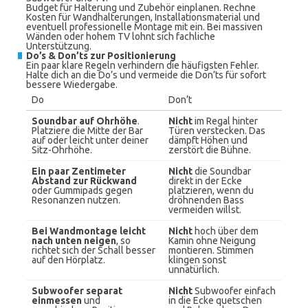
Budget für Halterung und Zubehör einplanen. Rechne
Kosten für Wandhalterungen, Installationsmaterial und
eventuell professionelle Montage mit ein. Bei massiven
Wänden oder hohem TV lohnt sich fachliche
Unterstützung.
Do’s & Don’ts zur Positionierung
Ein paar klare Regeln verhindern die häufigsten Fehler.
Halte dich an die Do’s und vermeide die Don’ts für sofort
bessere Wiedergabe.
Do
Don’t
Soundbar auf Ohrhöhe
.
Nicht
im Regal hinter
Platziere die Mitte der Bar
Türen verstecken. Das
auf oder leicht unter deiner
dämpft Höhen und
Sitz-Ohrhöhe.
zerstört die Bühne.
Ein paar Zentimeter
Nicht
die Soundbar
Abstand zur Rückwand
direkt in der Ecke
oder Gummipads gegen
platzieren, wenn du
Resonanzen nutzen.
dröhnenden Bass
vermeiden willst.
Bei Wandmontage leicht
Nicht
hoch über dem
nach unten neigen
, so
Kamin ohne Neigung
richtet sich der Schall besser
montieren. Stimmen
auf den Hörplatz.
klingen sonst
unnatürlich.
Subwoofer separat
Nicht
Subwoofer einfach
einmessen
und
in die Ecke quetschen