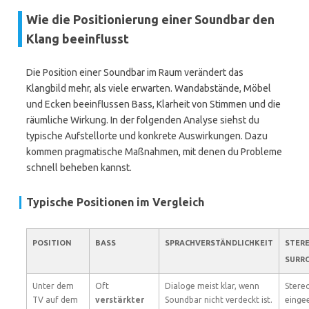
Wie die Positionierung einer Soundbar den
Klang beeinflusst
Die Position einer Soundbar im Raum verändert das
Klangbild mehr, als viele erwarten. Wandabstände, Möbel
und Ecken beeinflussen Bass, Klarheit von Stimmen und die
räumliche Wirkung. In der folgenden Analyse siehst du
typische Aufstellorte und konkrete Auswirkungen. Dazu
kommen pragmatische Maßnahmen, mit denen du Probleme
schnell beheben kannst.
Typische Positionen im Vergleich
POSITION
BASS
SPRACHVERSTÄNDLICHKEIT
STERE
SURR
Unter dem
Oft
Dialoge meist klar, wenn
Stere
TV auf dem
verstärkter
Soundbar nicht verdeckt ist.
einge