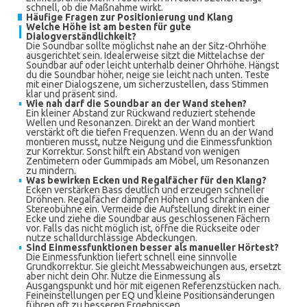
schnell, ob die Maßnahme wirkt.
Häufige Fragen zur Positionierung und Klang
Welche Höhe ist am besten für gute
Dialogverständlichkeit?
Die Soundbar sollte möglichst nahe an der Sitz-Ohrhöhe
ausgerichtet sein. Idealerweise sitzt die Mittelachse der
Soundbar auf oder leicht unterhalb deiner Ohrhöhe. Hängst
du die Soundbar höher, neige sie leicht nach unten. Teste
mit einer Dialogszene, um sicherzustellen, dass Stimmen
klar und präsent sind.
Wie nah darf die Soundbar an der Wand stehen?
Ein kleiner Abstand zur Rückwand reduziert stehende
Wellen und Resonanzen. Direkt an der Wand montiert
verstärkt oft die tiefen Frequenzen. Wenn du an der Wand
montieren musst, nutze Neigung und die Einmessfunktion
zur Korrektur. Sonst hilft ein Abstand von wenigen
Zentimetern oder Gummipads am Möbel, um Resonanzen
zu mindern.
Was bewirken Ecken und Regalfächer für den Klang?
Ecken verstärken Bass deutlich und erzeugen schneller
Dröhnen. Regalfächer dämpfen Höhen und schränken die
Stereobühne ein. Vermeide die Aufstellung direkt in einer
Ecke und ziehe die Soundbar aus geschlossenen Fächern
vor. Falls das nicht möglich ist, öffne die Rückseite oder
nutze schalldurchlässige Abdeckungen.
Sind Einmessfunktionen besser als manueller Hörtest?
Die Einmessfunktion liefert schnell eine sinnvolle
Grundkorrektur. Sie gleicht Messabweichungen aus, ersetzt
aber nicht dein Ohr. Nutze die Einmessung als
Ausgangspunkt und hör mit eigenen Referenzstücken nach.
Feineinstellungen per EQ und kleine Positionsänderungen
führen oft zu besseren Ergebnissen.