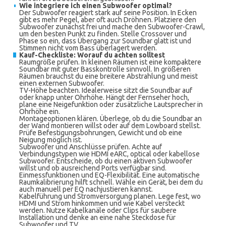
Wie integriere ich einen Subwoofer optimal?
Der Subwoofer reagiert stark auf seine Position. In Ecken
gibt es mehr Pegel, aber oft auch Dröhnen. Platziere den
Subwoofer zunächst frei und mache den Subwoofer-Crawl,
um den besten Punkt zu finden. Stelle Crossover und
Phase so ein, dass Übergang zur Soundbar glatt ist und
Stimmen nicht vom Bass überlagert werden.
Kauf-Checkliste: Worauf du achten solltest
Raumgröße prüfen. In kleinen Räumen ist eine kompaktere
Soundbar mit guter Basskontrolle sinnvoll. In größeren
Räumen brauchst du eine breitere Abstrahlung und meist
einen externen Subwoofer.
TV-Höhe beachten. Idealerweise sitzt die Soundbar auf
oder knapp unter Ohrhöhe. Hängt der Fernseher hoch,
plane eine Neigefunktion oder zusätzliche Lautsprecher in
Ohrhöhe ein.
Montageoptionen klären. Überlege, ob du die Soundbar an
der Wand montieren willst oder auf dem Lowboard stellst.
Prüfe Befestigungsbohrungen, Gewicht und ob eine
Neigung möglich ist.
Subwoofer und Anschlüsse prüfen. Achte auf
Verbindungstypen wie HDMI eARC, optical oder kabellose
Subwoofer. Entscheide, ob du einen aktiven Subwoofer
willst und ob ausreichend Ports verfügbar sind.
Einmessfunktionen und EQ-Flexibilität. Eine automatische
Raumkalibrierung hilft schnell. Wähle ein Gerät, bei dem du
auch manuell per EQ nachjustieren kannst.
Kabelführung und Stromversorgung planen. Lege fest, wo
HDMI und Strom hinkommen und wie Kabel versteckt
werden. Nutze Kabelkanäle oder Clips für saubere
Installation und denke an eine nahe Steckdose für
Subwoofer und TV.