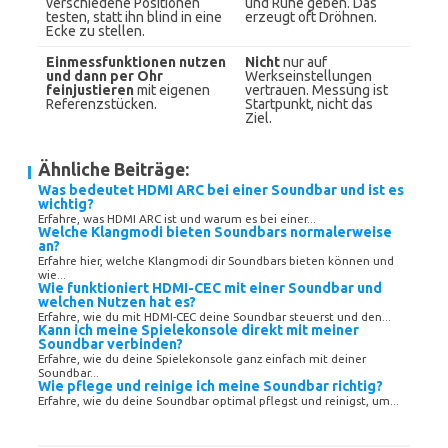
verschiedene Positionen
und Ruhe geben. Das
testen, statt ihn blind in eine
erzeugt oft Dröhnen.
Ecke zu stellen.
Einmessfunktionen nutzen
Nicht
nur auf
und dann per Ohr
Werkseinstellungen
feinjustieren
mit eigenen
vertrauen. Messung ist
Referenzstücken.
Startpunkt, nicht das
Ziel.
Ähnliche Beiträge:
Was bedeutet HDMI ARC bei einer Soundbar und ist es
wichtig?
Erfahre, was HDMI ARC ist und warum es bei einer...
Welche Klangmodi bieten Soundbars normalerweise
an?
Erfahre hier, welche Klangmodi dir Soundbars bieten können und
wie...
Wie funktioniert HDMI-CEC mit einer Soundbar und
welchen Nutzen hat es?
Erfahre, wie du mit HDMI-CEC deine Soundbar steuerst und den...
Kann ich meine Spielekonsole direkt mit meiner
Soundbar verbinden?
Erfahre, wie du deine Spielekonsole ganz einfach mit deiner
Soundbar...
Wie pflege und reinige ich meine Soundbar richtig?
Erfahre, wie du deine Soundbar optimal pflegst und reinigst, um...