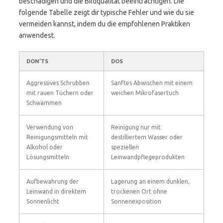
beschädigen und die Bildqualität beeinträchtigen. Die
folgende Tabelle zeigt dir typische Fehler und wie du sie
vermeiden kannst, indem du die empfohlenen Praktiken
anwendest.
DON’TS
DOS
Aggressives Schrubben
Sanftes Abwischen mit einem
mit rauen Tüchern oder
weichen Mikrofasertuch
Schwämmen
Verwendung von
Reinigung nur mit
Reinigungsmitteln mit
destilliertem Wasser oder
Alkohol oder
speziellen
Lösungsmitteln
Leinwandpflegeprodukten
Aufbewahrung der
Lagerung an einem dunklen,
Leinwand in direktem
trockenen Ort ohne
Sonnenlicht
Sonnenexposition