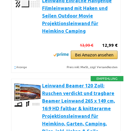
Leinwand Einfache Hängende
Filmleinwand mit Haken und
Seilen Outdoor Movie
Projektionsleinwand für
Heimkino Camping
13,99 €
12,99 €
Bei Amazon ansehen
*
Preis inkl. MwSt., zzgl. Versandkosten
Anzeige
EMPFEHLUNG
Leinwand Beamer 120 Zoll:
Ruschen verdickt und tragbare
Beamer Leinwand 265 x 149 cm,
16:9 HD faltbar & knitterarme
Projektionsleinwand für
Heimkino, Garten, Camping,