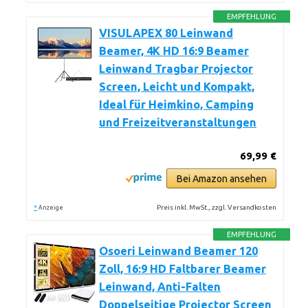
EMPFEHLUNG
VISULAPEX 80 Leinwand
Beamer, 4K HD 16:9 Beamer
Leinwand Tragbar Projector
Screen, Leicht und Kompakt,
Ideal für Heimkino, Camping
und Freizeitveranstaltungen
69,99 €
Bei Amazon ansehen
*
Preis inkl. MwSt., zzgl. Versandkosten
Anzeige
EMPFEHLUNG
Osoeri Leinwand Beamer 120
Zoll, 16:9 HD Faltbarer Beamer
Leinwand, Anti-Falten
Doppelseitige Projector Screen