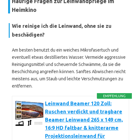
Häufige Fragen zur Leinwandpflege im
Heimkino
Wie reinige ich die Leinwand, ohne sie zu
beschädigen?
Am besten benutzt du ein weiches Mikrofasertuch und
eventuell etwas destilliertes Wasser. Vermeide aggressive
Reinigungsmittel und scheuernde Schwämme, da sie die
Beschichtung angreifen können. Sanftes Abwischen reicht
meistens aus, um Staub und leichte Verschmutzungen zu
entfernen.
EMPFEHLUNG
Leinwand Beamer 120 Zoll:
Ruschen verdickt und tragbare
Beamer Leinwand 265 x 149 cm,
16:9 HD faltbar & knitterarme
Projektionsleinwand für