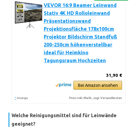
VEVOR 16:9 Beamer Leinwand
Stativ 4K HD Rolloleinwand
Präsentationswand
Projektionsfläche 178x100cm
Projektor Bildschirm Standfuß
200-250cm höhenverstellbar
ideal für Heimkino
Tagungsraum Hochzeiten
31,90 €
Bei Amazon ansehen
*
Preis inkl. MwSt., zzgl. Versandkosten
Anzeige
Welche Reinigungsmittel sind für Leinwände
geeignet?