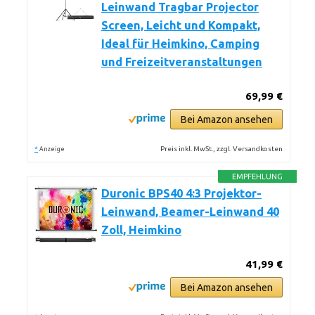
Leinwand Tragbar Projector
Screen, Leicht und Kompakt,
Ideal für Heimkino, Camping
und Freizeitveranstaltungen
69,99 €
Bei Amazon ansehen
*
Preis inkl. MwSt., zzgl. Versandkosten
Anzeige
EMPFEHLUNG
Duronic BPS40 4:3 Projektor-
Leinwand, Beamer-Leinwand 40
Zoll, Heimkino
41,99 €
Bei Amazon ansehen