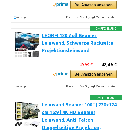
Bei Amazon ansehen
*
Preis inkl. MwSt., zzgl. Versandkosten
Anzeige
EMPFEHLUNG
LEORFI 120 Zoll Beamer
Leinwand, Schwarze Rückseite
Projektionsleinwand
49,99 €
42,49 €
Bei Amazon ansehen
*
Preis inkl. MwSt., zzgl. Versandkosten
Anzeige
EMPFEHLUNG
Leinwand Beamer 100“ | 220x124
cm 16:9 | 4K HD Beamer
Leinwand, Anti-Falten
Doppelseitige Projektion,