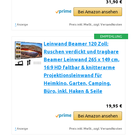
31,90 €
Bei Amazon ansehen
*
Preis inkl. MwSt., zzgl. Versandkosten
Anzeige
EMPFEHLUNG
Leinwand Beamer 120 Zoll:
Ruschen verdickt und tragbare
Beamer Leinwand 265 x 149 cm,
16:9 HD faltbar & knitterarme
Projektionsleinwand für
Heimkino, Garten, Camping,
Büro, inkl. Haken & Seile
19,95 €
Bei Amazon ansehen
*
Preis inkl. MwSt., zzgl. Versandkosten
Anzeige