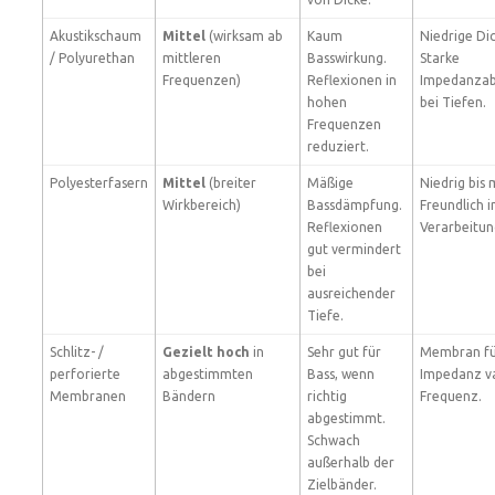
Akustikschaum
Mittel
(wirksam ab
Kaum
Niedrige Di
/ Polyurethan
mittleren
Basswirkung.
Starke
Frequenzen)
Reflexionen in
Impedanza
hohen
bei Tiefen.
Frequenzen
reduziert.
Polyesterfasern
Mittel
(breiter
Mäßige
Niedrig bis m
Wirkbereich)
Bassdämpfung.
Freundlich i
Reflexionen
Verarbeitun
gut vermindert
bei
ausreichender
Tiefe.
Schlitz- /
Gezielt hoch
in
Sehr gut für
Membran fü
perforierte
abgestimmten
Bass, wenn
Impedanz va
Membranen
Bändern
richtig
Frequenz.
abgestimmt.
Schwach
außerhalb der
Zielbänder.