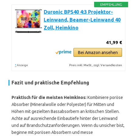
EMPFEHLUNG
Duronic BPS40 4:3 Projektor-
Leinwand, Beamer-Leinwand 40
Zoll, Heimkino
41,99 €
Bei Amazon ansehen
*
Preis inkl. MwSt., zzgl. Versandkosten
Anzeige
Fazit und praktische Empfehlung
Praktisch für die meisten Heimkinos:
Kombiniere poröse
Absorber (Mineralwolle oder Polyester) für Mitten und
Höhen mit gezielten Bassabsorbern an kritischen Stellen.
Achte auf ausreichende Einbautiefe hinter der Leinwand
und auf Brandschutzanforderungen. Wenn du unsicher bist,
beginne mit porösen Absorbern und messe