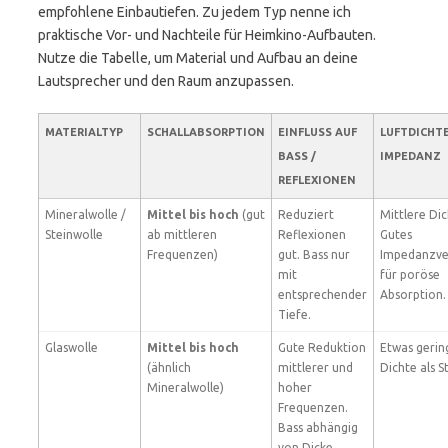
empfohlene Einbautiefen. Zu jedem Typ nenne ich
praktische Vor- und Nachteile für Heimkino-Aufbauten.
Nutze die Tabelle, um Material und Aufbau an deine
Lautsprecher und den Raum anzupassen.
MATERIALTYP
SCHALLABSORPTION
EINFLUSS AUF
LUFTDICHTE
BASS /
IMPEDANZ
REFLEXIONEN
Mineralwolle /
Mittel bis hoch
(gut
Reduziert
Mittlere Dic
Steinwolle
ab mittleren
Reflexionen
Gutes
Frequenzen)
gut. Bass nur
Impedanzve
mit
für poröse
entsprechender
Absorption.
Tiefe.
Glaswolle
Mittel bis hoch
Gute Reduktion
Etwas gerin
(ähnlich
mittlerer und
Dichte als S
Mineralwolle)
hoher
Frequenzen.
Bass abhängig
von Dicke.