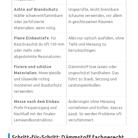
Achte auf Brandschutz
.
Ungeprüfte, leicht brennbare
Wähle schwerentflammbare
Schäume verwenden, vor allem
oder zertifizierte
in geschlossenen Räumen.
Materialien, wenn nötig.
Plane Einbautiefe
. Für
Alles nur optisch ausfüllen, ohne
Bass brauchst du oft 100 mm
Tiefe und Messung zu
oder mehr oder
berücksichtigen.
abgestimmte Resonatoren.
Fixiere und schütze
Dämmstoff lose lassen oder
Materialien
. Mineralwolle
ungeschützt handhaben. Das
und Glaswolle richtig
führt zu Staub, Setzung und
montieren und Staubschutz
Leistungseinbußen.
verwenden.
Messe nach dem Einbau
.
Änderungen ohne Messung
Prüfe Frequenzgang und
vornehmen und hoffen, dass es
Nachhall mit der finalen
passt. So werden Probleme oft
Leinwandkonstruktion.
verschlimmert.
Schritt-für-Schritt: Dämmstoff fachgerecht