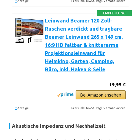
*
Preis inkl. MwSt., zzgl. Versandkosten
Anzeige
EMPFEHLUNG
Leinwand Beamer 120 Zoll:
Ruschen verdickt und tragbare
Beamer Leinwand 265 x 149 cm,
16:9 HD faltbar & knitterarme
Projektionsleinwand für
Heimkino, Garten, Camping,
Büro, inkl. Haken & Seile
19,95 €
Bei Amazon ansehen
*
Preis inkl. MwSt., zzgl. Versandkosten
Anzeige
Akustische Impedanz und Nachhallzeit