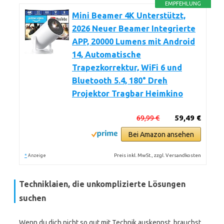
EMPFEHLUNG
Mini Beamer 4K Unterstützt,
2026 Neuer Beamer Integrierte
APP, 20000 Lumens mit Android
14, Automatische
Trapezkorrektur, WiFi 6 und
Bluetooth 5.4, 180° Dreh
Projektor Tragbar Heimkino
69,99 €
59,49 €
Bei Amazon ansehen
*
Preis inkl. MwSt., zzgl. Versandkosten
Anzeige
Techniklaien, die unkomplizierte Lösungen
suchen
Wenn du dich nicht so gut mit Technik auskennst, brauchst