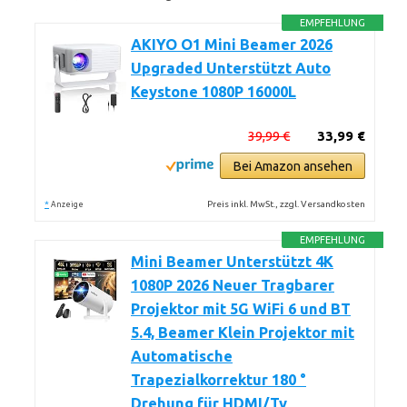
EMPFEHLUNG
AKIYO O1 Mini Beamer 2026
Upgraded Unterstützt Auto
Keystone 1080P 16000L
39,99 €
33,99 €
Bei Amazon ansehen
*
Preis inkl. MwSt., zzgl. Versandkosten
Anzeige
EMPFEHLUNG
Mini Beamer Unterstützt 4K
1080P 2026 Neuer Tragbarer
Projektor mit 5G WiFi 6 und BT
5.4, Beamer Klein Projektor mit
Automatische
Trapezialkorrektur 180 °
Drehung für HDMI/Tv