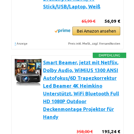
Stick/USB/Laptop, Weiß
65,99 €
56,09 €
Bei Amazon ansehen
*
Preis inkl. MwSt., zzgl. Versandkosten
Anzeige
EMPFEHLUNG
Smart Beamer, jetzt mit Netflix,
Dolby Audio, WiMiUS 1300 ANSI
Autofokus/6D Trapezkorrektur
Led Beamer 4K Heimkino
Unterstützt, WiFi Bluetooth Full
HD 1080P Outdoor
Deckenmontage Projektor für
Handy
358,00 €
195,24 €