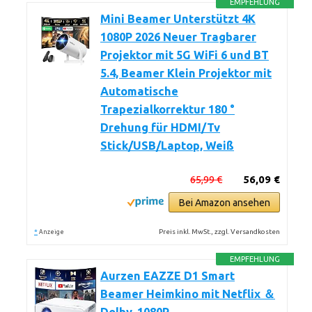
EMPFEHLUNG
Mini Beamer Unterstützt 4K
1080P 2026 Neuer Tragbarer
Projektor mit 5G WiFi 6 und BT
5.4, Beamer Klein Projektor mit
Automatische
Trapezialkorrektur 180 °
Drehung für HDMI/Tv
Stick/USB/Laptop, Weiß
65,99 €
56,09 €
Bei Amazon ansehen
*
Preis inkl. MwSt., zzgl. Versandkosten
Anzeige
EMPFEHLUNG
Aurzen EAZZE D1 Smart
Beamer Heimkino mit Netflix ＆