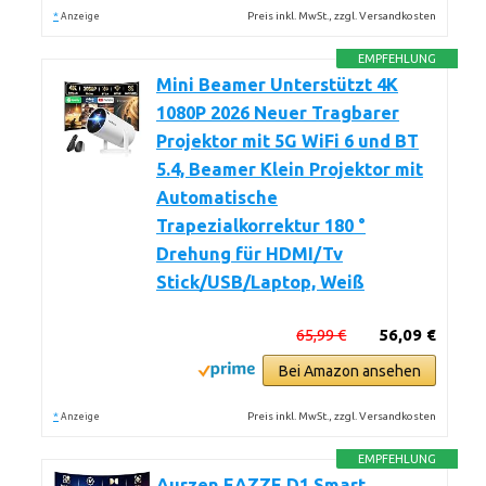
*
Preis inkl. MwSt., zzgl. Versandkosten
Anzeige
EMPFEHLUNG
Mini Beamer Unterstützt 4K
1080P 2026 Neuer Tragbarer
Projektor mit 5G WiFi 6 und BT
5.4, Beamer Klein Projektor mit
Automatische
Trapezialkorrektur 180 °
Drehung für HDMI/Tv
Stick/USB/Laptop, Weiß
65,99 €
56,09 €
Bei Amazon ansehen
*
Preis inkl. MwSt., zzgl. Versandkosten
Anzeige
EMPFEHLUNG
Aurzen EAZZE D1 Smart