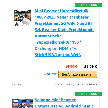
EMPFEHLUNG
Mini Beamer Unterstützt 4K
1080P 2026 Neuer Tragbarer
Projektor mit 5G WiFi 6 und BT
5.4, Beamer Klein Projektor mit
Automatische
Trapezialkorrektur 180 °
Drehung für HDMI/Tv
Stick/USB/Laptop, Weiß
65,99 €
56,09 €
Bei Amazon ansehen
*
Preis inkl. MwSt., zzgl. Versandkosten
Anzeige
EMPFEHLUNG
Salange Mini Beamer
Unterstützt 4K, Android 14 mit