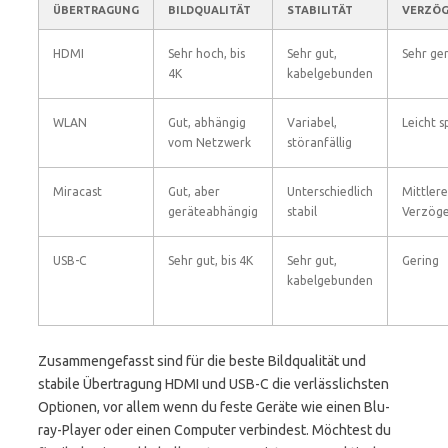
ÜBERTRAGUNG
BILDQUALITÄT
STABILITÄT
VERZÖ
HDMI
Sehr hoch, bis
Sehr gut,
Sehr ge
4K
kabelgebunden
WLAN
Gut, abhängig
Variabel,
Leicht s
vom Netzwerk
störanfällig
Miracast
Gut, aber
Unterschiedlich
Mittlere
geräteabhängig
stabil
Verzög
USB-C
Sehr gut, bis 4K
Sehr gut,
Gering
kabelgebunden
Zusammengefasst sind für die beste Bildqualität und
stabile Übertragung HDMI und USB-C die verlässlichsten
Optionen, vor allem wenn du feste Geräte wie einen Blu-
ray-Player oder einen Computer verbindest. Möchtest du