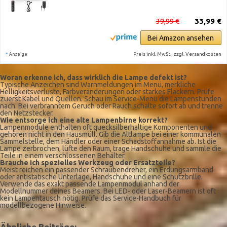
39,99 €
33,99 €
Bei Amazon ansehen
*
Preis inkl. MwSt., zzgl. Versandkosten
Anzeige
Woran erkenne ich, dass wirklich die Lampe defekt ist?
Typische Anzeichen sind Warnmeldungen im Menü, merkliche
Helligkeitsverluste, Farbveränderungen oder starkes Flackern. Prüfe
zuerst Kabel und Quellen. Schau im Service-Menü die Lampenstunden
nach. Bei verbranntem Geruch oder Rauch schalte sofort ab und trenne
den Netzstecker.
Wie entsorge ich eine alte Lampenbirne korrekt?
Lampenmodule enthalten oft quecksilberhaltige Komponenten und
gehören nicht in den Hausmüll. Gib die Altlampe bei einer kommunalen
Sammelstelle, dem Händler oder einer Schadstoffannahme ab. Ist die
Lampe zerbrochen, lüfte den Raum, trage Handschuhe und sammle die
Teile in einem verschlossenen Behälter.
Brauche ich spezielles Werkzeug oder Ersatzteile?
Meist reichen ein passender Schraubendreher, ein Erdungsarmband
oder antistatische Unterlage, Handschuhe und eine Schutzbrille.
Verwende das exakt passende Lampenmodul anhand der
Modellnummer deines Beamers. Bei LED- oder Laser-Beamern ist oft
kein Lampentausch nötig. Prüfe das Service-Handbuch für
modellbezogene Hinweise.