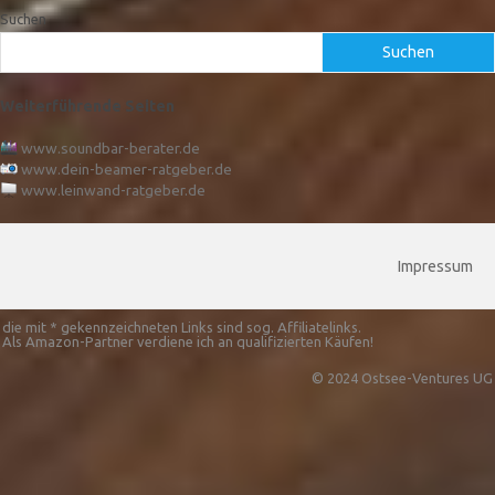
Suchen
Suchen
Weiterführende Seiten
www.soundbar-berater.de
www.dein-beamer-ratgeber.de
www.leinwand-ratgeber.de
Impressum
die mit * gekennzeichneten Links sind sog. Affiliatelinks.
Als Amazon-Partner verdiene ich an qualifizierten Käufen!
© 2024 Ostsee-Ventures UG