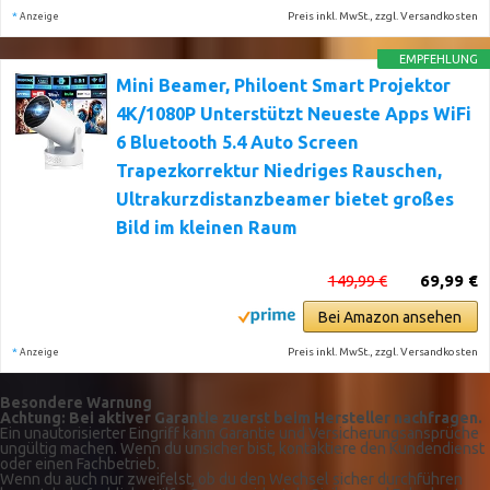
*
Preis inkl. MwSt., zzgl. Versandkosten
Anzeige
EMPFEHLUNG
Mini Beamer, Philoent Smart Projektor
4K/1080P Unterstützt Neueste Apps WiFi
6 Bluetooth 5.4 Auto Screen
Trapezkorrektur Niedriges Rauschen,
Ultrakurzdistanzbeamer bietet großes
Bild im kleinen Raum
149,99 €
69,99 €
Bei Amazon ansehen
*
Preis inkl. MwSt., zzgl. Versandkosten
Anzeige
Besondere Warnung
Achtung: Bei aktiver Garantie zuerst beim Hersteller nachfragen.
Ein unautorisierter Eingriff kann Garantie und Versicherungsansprüche
ungültig machen. Wenn du unsicher bist, kontaktiere den Kundendienst
oder einen Fachbetrieb.
Wenn du auch nur zweifelst, ob du den Wechsel sicher durchführen