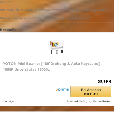
Sound?
Wie teste ich im Laden, ob eine Soundbar fürs Heimkino wirklich gut klingt?
Wie laut wird eine Soundbar, bevor der Ton merklich verzerrt?
Bestseller
YOTON Mini Beamer [180°Drehung & Auto Keystone]
1080P Unterstützt 15000L
39,99 €
Bei Amazon
ansehen
*
Preis inkl. MwSt., zzgl. Versandkosten
Anzeige