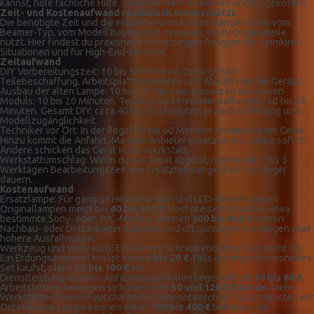
kannst, hole fachliche Hilfe. So vermeidest du Risiken und Folgekosten.
Zeit- und Kostenaufwand realistisch eingeschätzt
Die benötigte Zeit und die entstehenden Kosten hängen stark vom
Beamer-Typ, vom Modellzugang und davon ab, ob du Originalteile
nutzt. Hier findest du praxisnahe Schätzungen für typische Heimkino-
Situationen und für High-End-Modelle.
Zeitaufwand
DIY Vorbereitungszeit: 10 bis 30 Minuten. Dazu gehört
Teilebeschaffung, Arbeitsplatz einrichten und Abkühlzeit des Geräts.
Ausbau der alten Lampe: 10 bis 20 Minuten. Einsetzen des neuen
Moduls: 10 bis 20 Minuten. Testlauf und Menüeinstellungen: 10 bis 30
Minuten. Gesamt DIY: circa 40 bis 100 Minuten, je nach Erfahrung und
Modellzugänglichkeit.
Techniker vor Ort: In der Regel 20 bis 60 Minuten Arbeitszeit am Gerät.
Hinzu kommt die Anfahrt. Manche Anbieter ersetzen die Lampe sofort.
Andere schicken das Gerät in die Werkstatt.
Werkstattumschlag: Wenn du das Gerät abgibst, rechne mit 1 bis 5
Werktagen Bearbeitungszeit. Bei Ersatzteilmangel kann es länger
dauern.
Kostenaufwand
Ersatzlampe: Für gängige Heimkino-DLP und LCD-Beamer liegen
Originallampen meist bei
40 bis 300 €
. Hochpreisige Modelle, etwa
bestimmte Sony- oder JVC-Module, können
300 bis 800 €
kosten.
Nachbau- oder Drittanbieter-Lampen sind oft günstiger. Sie bergen aber
höhere Ausfallrisiken.
Werkzeug und Verbrauch: Ein kleines Schraubendreher-Set reicht oft.
Ein Erdungsarmband kostet etwa
5 bis 20 €
. Falls du ein professionelles
Set kaufst, plane
50 bis 100 €
ein.
Dienstleistungskosten: Anfahrtspauschalen liegen oft bei
30 bis 80 €
.
Arbeitskosten bewegen sich zwischen
50 und 120 €/Stunde
. Viele
Werkstätten bieten Pauschalen für Lampentausch an. Gesamtkosten vor
Ort inklusive Lampe können daher
100 bis 400 €
betragen. Bei