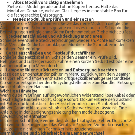
Altes Modul vorsichtig entnehmen
Ziehe das Modul gerade und ohne Kippen heraus. Halte das
Modul am Gehäuse, nicht am Glas. Lege es in eine stabile Box für
die fachgerechte Entsorgung.
Neues Modul überprüfen und einsetzen
Vergleiche die Modellnummern. Setze das neue Modul in die gleiche
Ausrichtung ein. Schiebe es gerade ein, bis es einrastet. Schraube die
Befestigungen mit gleichmäßigem Drehmoment an. Ziehe nicht zu fest.
Stecker anschließen und Abdeckung montieren
Schließe eventuelle Steckverbindungen wieder an. Achte auf korrekten
Sitz. Verschließe die Lampenklappe. Montiere die Schrauben in der
richtigen Reihenfolge.
Gerät anschließen und Testlauf durchführen
Schließe das Netzkabel an. Schalte den Beamer ein. Prüfe Bild,
Helligkeit und Lüftergeräusch. Führe einen kurzen Selbsttest oder eine
Lampenprüfung im Menü durch.
Lampenzähler zurücksetzen und Entsorgung beachten
Setze den Lampenstundenzähler im Menü zurück, wenn dein Beamer
das vorsieht. Altlampen enthalten oft quecksilberhaltige Bestandteile.
Gib sie zur entsprechenden Recyclingstelle oder zum Händler. Entsorge
sie nicht über den Hausmüll.
Wichtige Hinweise
Wenn du beim Öffnen auf ungewöhnlichen Widerstand, lose Kabel oder
beschädigte Bauteile stößt, stoppe sofort. Dokumentiere den Zustand
mit Fotos und kontaktiere den Hersteller oder einen Fachbetrieb. Bei
aktiver Garantie kläre zuerst, ob ein Selbstwechsel zulässig ist. Eine
Anleitung in der Bedienungsanleitung kann modellbezogene
Abweichungen enthalten.
Mit dieser Schrittfolge vermeidest du die häufigsten Fehler. Du schützt
dich vor Verletzungen und das Gerät vor Schäden. Wenn du unsicher
bist, zögere nicht, einen Techniker hinzuzuziehen.
Warnhinweise und Sicherheit beim Lampenwechsel