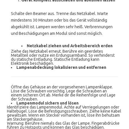
Gerät komplett ausschalten und abkühlen lassen
Schalte den Beamer aus. Trenne das Netzkabel. Warte
mindestens 30 Minuten oder bis das Gerät vollständig
abgekühlt ist. Lampen werden sehr heiß. Verbrennungen
und Beschädigungen am Modul sind sonst möglich.
Netzkabel ziehen und Arbeitsbereich erden
Ziehe das Netzkabel erneut. Berühre ein geerdetes
Metallteil oder nutze ein Erdungsarmband. So verhinderst
du statische Entladung. Statische Entladung kann
Elektronik beschädigen.
Lampenabdeckung lokalisieren und entfernen
Öffne das Gehäuse an der vorgesehenen Lampenklappe.
Löse die Schrauben vorsichtig. Lege die Schrauben an
einem sicheren Ort ab. Merke dir die Reihenfolge und Lage
der Schrauben.
Lampenmodul sichern und lösen
Identifiziere das Lampenmodul. Achte auf Verriegelungen oder
Haltebügel. Löse die Befestigungsschrauben. Ziehe keine Kabel
gewaltsam. Wenn ein Stecker vorhanden ist, löse ihn behutsam
am Steckergehäuse.
Warnung: Berühre niemals das Glas der Lampe. Fingerabdrücke
führen zu Hotspots und können das Glas beschädigen.