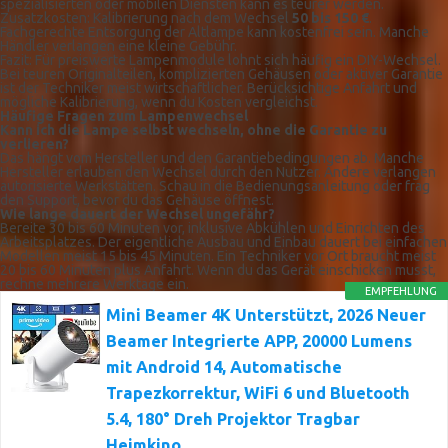
spezialisierten oder mobilen Diensten kann es teurer werden.
Zusatzkosten: Kalibrierung nach dem Wechsel
50 bis 150 €
.
Fachgerechte Entsorgung der Altlampe kann kostenfrei sein. Manche
Händler verlangen eine kleine Gebühr.
Fazit: Für preiswerte Lampenmodule lohnt sich häufig ein DIY-Wechsel.
Bei teuren Originalteilen, komplizierten Gehäusen oder aktiver Garantie
ist der Techniker meist wirtschaftlicher. Berücksichtige Anfahrt und
mögliche Kalibrierung, wenn du Kosten vergleichst.
Häufige Fragen zum Lampenwechsel
Kann ich die Lampe selbst wechseln, ohne die Garantie zu
verlieren?
Das hängt vom Hersteller und den Garantiebedingungen ab. Manche
Hersteller erlauben den Wechsel durch den Nutzer. Andere verlangen
autorisierte Werkstätten. Schau in die Bedienungsanleitung oder frag
den Support, bevor du das Gehäuse öffnest.
Wie lange dauert der Wechsel ungefähr?
Bereite 30 bis 60 Minuten vor, inklusive Abkühlen und Einrichten des
Arbeitsplatzes. Der eigentliche Ausbau und Einbau dauert bei einfachen
Modellen meist 15 bis 45 Minuten. Ein Techniker vor Ort braucht meist
20 bis 60 Minuten plus Anfahrt. Wenn du das Gerät einschicken musst,
rechne mehrere Werktage ein.
EMPFEHLUNG
Mini Beamer 4K Unterstützt, 2026 Neuer
Beamer Integrierte APP, 20000 Lumens
mit Android 14, Automatische
Trapezkorrektur, WiFi 6 und Bluetooth
5.4, 180° Dreh Projektor Tragbar
Heimkino