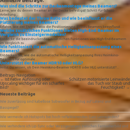
Ähnliche Beiträge:
Was sind die Schritte zur Deckenmontage meines Beamers?
Lerne, wie du deinen Beamer an der Decke befestigst! Schritt-für-Schritt-
Anleitung...
Was bedeutet der Throw Ratio und wie beeinflusst er die
Platzierung meines Beamers?
Erfahre, wie der Throw Ratio die Positionierung deines Beamers beeinflusst....
Welche zusätzlichen Funktionen bieten High-End-Beamer im
Vergleich zu Einsteigermodellen?
Entdecke die beeindruckenden zusätzlichen Funktionen von High-End-Beamern
im Vergleich zu...
Wie funktioniert die automatische Helligkeitsanpassung eines
Beamers?
Entdecken Sie, wie die automatische Helligkeitsanpassung Ihres Heimkino-
Beamers für optimale...
Unterstützt der Beamer HDR10 oder HLG?
Willst Du wissen, ob Dein Heimkino-Beamer HDR10 oder HLG unterstützt?...
Beitrags-Navigation
←
Ist native Auflösung oder
Schützen motorisierte Leinwände
Upscaling wichtiger für ein scharfes
das Tuch vor Staub und
Bild?
Feuchtigkeit?
→
Neueste Beiträge
Wie zuverlässig sind kabellose Subwoofer in Bezug auf Latenz und
Basspegel?
Wie vermeide ich Hotspots bei hoch-reflektierenden Gain-Leinwänden?
Wie verhindere ich Lip‑Sync oder Verzögerungen zwischen Fernseherbild und