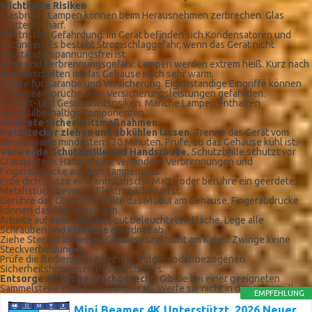
Wichtigste Risiken
Glasbruch. Lampen können beim Herausnehmen zerbrechen. Glas
splittert scharf.
Elektrische Gefährdung. Im Gerät befinden sich Kondensatoren und
Leitungen. Es besteht Stromschlaggefahr, wenn das Gerät nicht
vollständig spannungsfrei ist.
Hitze und Verbrennungsgefahr. Lampen werden extrem heiß. Kurz nach
dem Abschalten ist das Gehäuse noch sehr warm.
Gefahr für Garantie und Versicherung. Eigenständige Eingriffe können
Garantieansprüche oder Versicherungsleistungen gefährden.
Umwelt- und Gesundheitsrisiken. Manche Lampen enthalten
quecksilberhaltige Komponenten.
Konkrete Sicherheitsmaßnahmen
Netzstecker ziehen und abkühlen lassen.
Trenne das Gerät vom
Strom. Warte mindestens 30 Minuten. Prüfe, ob das Gehäuse kühl ist.
Verwende Schutzbrille und Handschuhe.
Schutzbrille schützt vor
Glassplittern. Handschuhe verhindern Verbrennungen und
Fingerabdrücke auf dem Lampenglas.
Erde dich. Nutze eine antistatische Matte oder berühre ein geerdetes
Metallstück, bevor du Elektronik berührst.
Berühre das Glas nicht. Halte das Modul am Gehäuse. Fingerabdrücke
können das Glas schädigen.
Arbeite auf einer stabilen, gut beleuchteten Fläche. Lege alle
Schrauben und Kleinteile geordnet ab.
Ziehe Stecker immer am Gehäuse und nicht am Kabel. Zwinge keine
Steckverbindungen.
Prüfe die Bedienungsanleitung. Folge modellbezogenen
Sicherheitshinweisen des Herstellers.
Entsorge Altlampen fachgerecht.
Gib sie bei einer geeigneten
Sammelstelle oder beim Händler ab. Werfe sie nicht in den Hausmüll.
EMPFEHLUNG
Mini Beamer 4K Unterstützt, 2026 Neuer