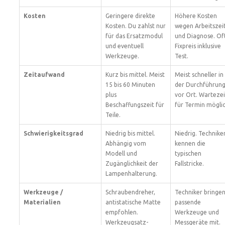
Kosten
Geringere direkte
Höhere Kosten
Kosten. Du zahlst nur
wegen Arbeitszei
für das Ersatzmodul
und Diagnose. Of
und eventuell
Fixpreis inklusive
Werkzeuge.
Test.
Zeitaufwand
Kurz bis mittel. Meist
Meist schneller in
15 bis 60 Minuten
der Durchführun
plus
vor Ort. Wartezei
Beschaffungszeit für
für Termin möglic
Teile.
Schwierigkeitsgrad
Niedrig bis mittel.
Niedrig. Technike
Abhängig vom
kennen die
Modell und
typischen
Zugänglichkeit der
Fallstricke.
Lampenhalterung.
Werkzeuge /
Schraubendreher,
Techniker bringe
Materialien
antistatische Matte
passende
empfohlen.
Werkzeuge und
Werkzeugsatz-
Messgeräte mit.