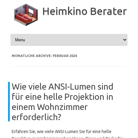
Zum
Inhalt
Heimkino Berater
springen
MONATLICHE ARCHIVE:
FEBRUAR 2024
Wie viele ANSI-Lumen sind
für eine helle Projektion in
einem Wohnzimmer
erforderlich?
Erfahren Sie, wie viele ANSI-Lumen Sie für eine helle